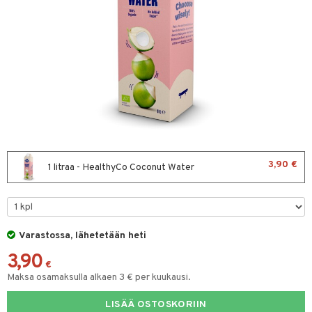
& leivonta
t
s
usaineet
et & liemet
rasva
3,90 €
1 litraa - HealthyCo Coconut Water
ä- & siementahnoja
t
Varastossa, lähetetään heti
od
3,90
s
€
Maksa osamaksulla alkaen 3 € per kuukausi.
LISÄÄ OSTOSKORIIN