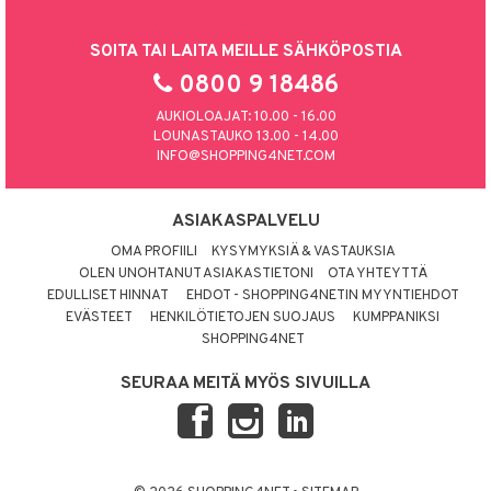
SOITA TAI LAITA MEILLE SÄHKÖPOSTIA
0800 9 18486
AUKIOLOAJAT: 10.00 - 16.00
LOUNASTAUKO 13.00 - 14.00
INFO@SHOPPING4NET.COM
ASIAKASPALVELU
OMA PROFIILI
KYSYMYKSIÄ & VASTAUKSIA
OLEN UNOHTANUT ASIAKASTIETONI
OTA YHTEYTTÄ
EDULLISET HINNAT
EHDOT - SHOPPING4NETIN MYYNTIEHDOT
EVÄSTEET
HENKILÖTIETOJEN SUOJAUS
KUMPPANIKSI
SHOPPING4NET
SEURAA MEITÄ MYÖS SIVUILLA