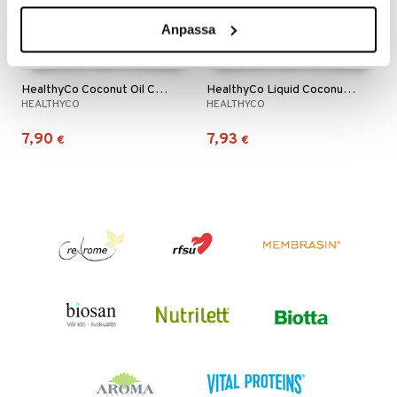
n
uuri
 verkkokaupasta
Anpassa
ndra
neraalit
uskyky
HealthyCo Coconut Oil Cold Pressed
HealthyCo Liquid Coconut Oil Neutral
HEALTHYCO
HEALTHYCO
7,90
7,93
€
€