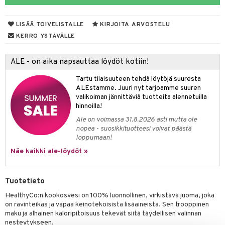
LISÄÄ TOIVELISTALLE
KIRJOITA ARVOSTELU
otteet
KERRO YSTÄVÄLLE
iho & kynnet
ALE - on aika napsauttaa löydöt kotiin!
hygienia
 & pigmentti
Tartu tilaisuuteen tehdä löytöjä suuresta
hdistaminen
t
osuoja
ALEstamme. Juuri nyt tarjoamme suuren
valikoiman jännittäviä tuotteita alennetuilla
ersun-tuotteet
lisät
tuotteet
hinnoilla!
Ale on voimassa 31.8.2026 asti mutta ole
inkovoiteet
en hoito
to
nopea - suosikkituotteesi voivat päästä
loppumaan!
let
nhoito
apot
Näe kaikki ale-löydöt »
koistuotteet
t
tuotteet
nit &mineraalit
hanen
toaineet
 jalat
m
Tuotetieto
mpoot
kojen hoito
 lihakset
en hoito
lisät
HealthyCo:n kookosvesi on 100% luonnollinen, virkistävä juoma, joka
on ravinteikas ja vapaa keinotekoisista lisäaineista. Sen trooppinen
ien hoito
koistuotteet
udottaminen
 halu
ium
lisät
maku ja alhainen kaloripitoisuus tekevät siitä täydellisen valinnan
nesteytykseen.