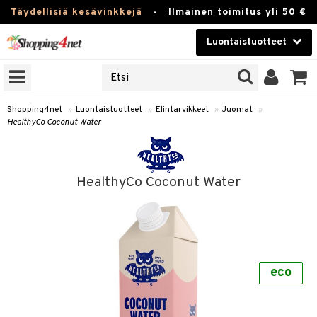
Täydellisiä kesävinkkejä
-
Ilmainen toimitus yli 50 €
Luontaistuotteet
ERKKEJÄ
Kauneudenhoito
JAT
UOTTEITA
Piilolinssit
Shopping4net
»
Luontaistuotteet
»
Elintarvikkeet
»
Juomat
»
HealthyCo Coconut Water
Luontaistuotteet
silmät
Apteekki
suus
HealthyCo Coconut Water
apot
Fitness
Koti & Sisustus
Lelut, Lapsi & Vauva
kkeet
eco
Tuotemerkkejä
ät & pähkinät
Kampanjat
en