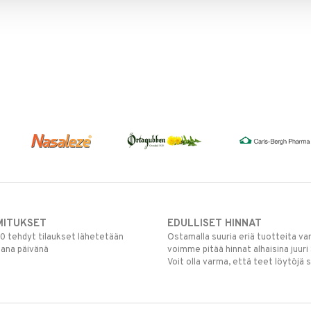
MITUKSET
EDULLISET HINNAT
00 tehdyt tilaukset lähetetään
Ostamalla suuria eriä tuotteita 
mana päivänä
voimme pitää hinnat alhaisina juuri
Voit olla varma, että teet löytöjä 