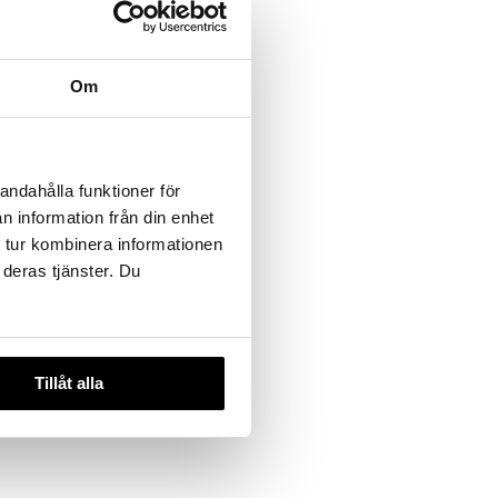
eco
Om
a
TA
andahålla funktioner för
n information från din enhet
 tur kombinera informationen
 deras tjänster. Du
Tillåt alla