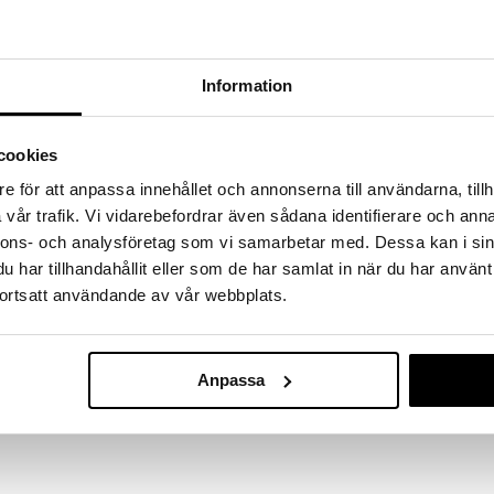
massa 31.8.2026 asti mutta ole nopea -
otteesi voivat päästä loppumaan!
i ale-löydöt »
Information
Kung Markatt
li on kookosöljy, jolla on täysin neutraali maku,
cookies
Mandelsmör
ttäväksi kaikenlaisessa ruoanlaitossa. Voit käyttää
KUNG MARKAT
en, leivontaan ja ruoanlaittoon ilman, että saat
e för att anpassa innehållet och annonserna till användarna, tillh
16,90
loittaa suosikkiruokiesi valmistamisen ilman, että
€
vår trafik. Vi vidarebefordrar även sådana identifierare och anna
sen maun hallitsemisesta. On tärkeää huomata, että
nnons- och analysföretag som vi samarbetar med. Dessa kan i sin
yli 25 °C:ssa, mikä on täysin normaalia eikä vaikuta
har tillhandahållit eller som de har samlat in när du har använt
ortsatt användande av vår webbplats.
.
Anpassa