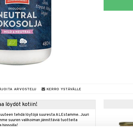
RJOITA ARVOSTELU
KERRO YSTÄVÄLLE
a löydöt kotiin!
isuuteen tehdä löytöjä suuresta ALEstamme. Juuri
mme suuren valikoiman jännittäviä tuotteita
a hinnoilla!