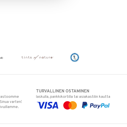
TURVALLINEN OSTAMINEN
varastoomme
laskulla, pankkikortilla tai asiakastilin kautta
 Sinua varten!
sivuillamme.