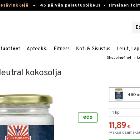
kesävinkkejä
-
45 päivän palautusoikeus -
Ilmainen toim
stuotteet
Apteekki
Fitness
Koti & Sisustus
Lelut, Lap
Shopping4net
»
L
eutral kokosolja
480 ml
eco
11,89
€
Maksa osamaksul