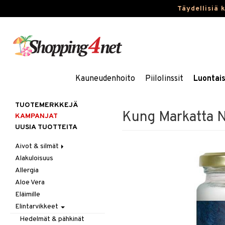
Täydellisiä 
Kauneudenhoito
Piilolinssit
Luontai
TUOTEMERKKEJÄ
Kung Markatta N
KAMPANJAT
UUSIA TUOTTEITA
Aivot & silmät
Alakuloisuus
Muisti
Allergia
Rasvahapot
Aloe Vera
Silmät
Eläimille
Elintarvikkeet
Hedelmät & pähkinät