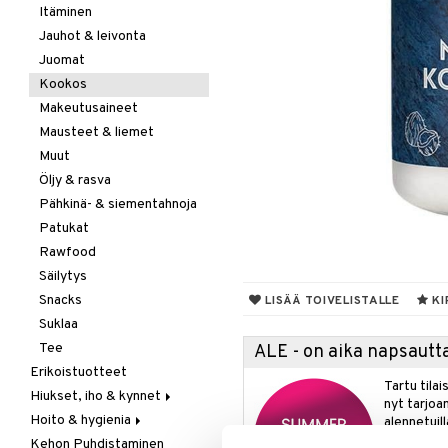
Itäminen
Jauhot & leivonta
Juomat
Kookos
Makeutusaineet
Mausteet & liemet
Muut
Öljy & rasva
Pähkinä- & siementahnoja
Patukat
Rawfood
Säilytys
Snacks
LISÄÄ TOIVELISTALLE
KI
Suklaa
Tee
ALE - on aika napsautta
Erikoistuotteet
Tartu tila
Hiukset, iho & kynnet
nyt tarjoa
Hoito & hygienia
Aurinko & pigmentti
alennetuill
Kehon Puhdistaminen
Hiukset
Aurinkosuoja