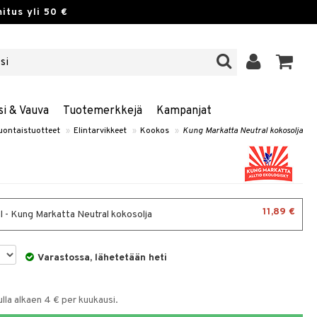
itus yli 50 €
si & Vauva
Tuotemerkkejä
Kampanjat
uontaistuotteet
»
Elintarvikkeet
»
Kookos
»
Kung Markatta Neutral kokosolja
11,89 €
 - Kung Markatta Neutral kokosolja
Varastossa, lähetetään heti
la alkaen 4 € per kuukausi.