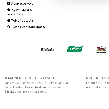
Asiakaspalvelu
Ruuansulatus
Muut
B-vitamiinit
Muut
Kysymyksiä &
Suolisto
Valkosipuli
C-vitamiinit
Q-10
vastauksia
Viruksiin
Lapset
Ruusunjuuri
Toivo tuotetta
Yskään
Miehet
Schizandra
Tietoa verkkokaupasta
Multimineraalit
Suorituskyky
Naiset
ILMAINEN TOIMITUS YLI 50 €
NOPEAT TOI
Aina maksuton vaihtoehto, huolimatta siitä
Ennen kello 13.
ostatko yksittäisen tuotteen tai koko
normaalisti sa
tilauksellesi joka ylittää 50 €.