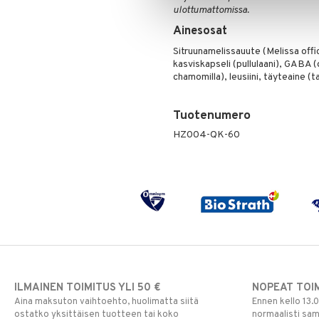
ulottumattomissa.
Ainesosat
Sitruunamelissauute (Melissa offic
kasviskapseli (pullulaani), GABA
chamomilla), leusiini, täyteaine (t
Tuotenumero
HZ004-QK-60
ILMAINEN TOIMITUS YLI 50 €
NOPEAT TOI
Aina maksuton vaihtoehto, huolimatta siitä
Ennen kello 13.
ostatko yksittäisen tuotteen tai koko
normaalisti sa