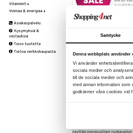
Ale on voi
Vitamiinit
Kivunlievitys
Juomat
C-vitamiini
Verisuonia vahvistavat
suosikkitu
Voimaa & energiaa
Muuta
Kuidut
Estävä & helpottava
A, D, E & K
Näe kaikk
Valoterapia
Puhdistus
Korva & nenä & kurkku
Antioksidantit
Ginseng
Asiakaspalvelu
Ruuansulatus
Muut
B-vitamiinit
Muut
Tuotetieto
Kysymyksiä &
Suolisto
Valkosipuli
C-vitamiinit
Q-10
Samtycke
vastauksia
Viruksiin
Lapset
Ruusunjuuri
Erittäin erityinen kaava, joka sisä
Toivo tuotetta
suositellaan otettavaksi illalla.
Yskään
Miehet
Schizandra
Tietoa verkkokaupasta
Sisältö:
Denna webbplats använder 
Multimineraalit
Suorituskyky
Naiset
GABA
Vi använder enhetsidentifierar
Sitruunamelissa
sociala medier och analysera 
Kamomilla
till de sociala medier och a
med annan information som du 
L-teaniini
godkänner våra cookies vid f
Leusiini
Sitruunamelissa edistää parempaa
Annostus
2 kapselia ruoan kanssa tai ilman
Tämä on ravintolisä. Suositeltua vu
käyttää monipuolisen ruokavalion 