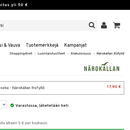
itus yli 50 €
si & Vauva
Tuotemerkkejä
Kampanjat
Shopping4net
»
Luontaistuotteet
»
Alakuloisuus
»
Närokällan Rofylld
17,90 €
selia - Närokällan Rofylld
Varastossa, lähetetään heti
la alkaen 5 € per kuukausi.