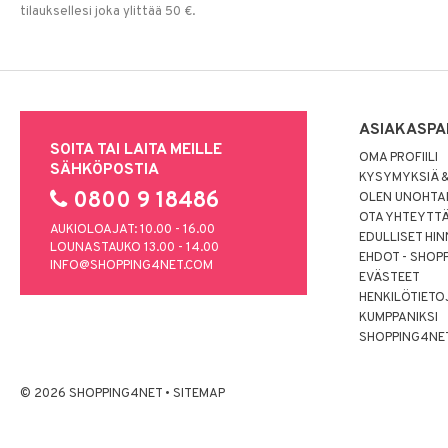
tilauksellesi joka ylittää 50 €.
ASIAKASPA
SOITA TAI LAITA MEILLE
OMA PROFIILI
SÄHKÖPOSTIA
KYSYMYKSIÄ &
0800 9 18486
OLEN UNOHTAN
OTA YHTEYTT
AUKIOLOAJAT: 10.00 - 16.00
EDULLISET HI
LOUNASTAUKO 13.00 - 14.00
EHDOT - SHOP
INFO@SHOPPING4NET.COM
EVÄSTEET
HENKILÖTIETO
KUMPPANIKSI
SHOPPING4NE
© 2026 SHOPPING4NET
•
SITEMAP