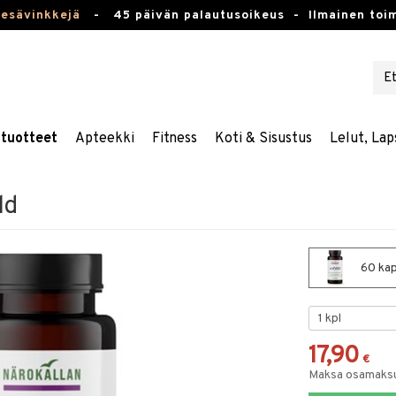
kesävinkkejä
-
45 päivän palautusoikeus -
Ilmainen toim
stuotteet
Apteekki
Fitness
Koti & Sisustus
Lelut, Lap
ld
60 kap
17,90
€
Maksa osamaksul