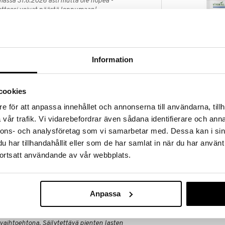
massa 31.8.2026 asti mutta ole nopea -
otteesi voivat päästä loppumaan!
i ale-löydöt »
Information
Närokällan Br
ltää joitakin sopivimmista ainesosista ja jota
NÄROKÄLLAN
cookies
22
€
e för att anpassa innehållet och annonserna till användarna, tillh
vår trafik. Vi vidarebefordrar även sådana identifierare och anna
nnons- och analysföretag som vi samarbetar med. Dessa kan i sin
har tillhandahållit eller som de har samlat in när du har använt
ortsatt användande av vår webbplats.
 unta ja vähentää levottomuutta.
Anpassa
orokausiannosta ei saa ylittää. Ravintolisää ei tule
vaihtoehtona. Säilytettävä pienten lasten