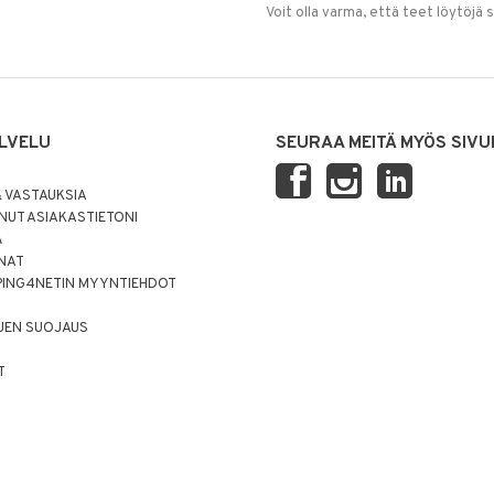
Voit olla varma, että teet löytöjä 
LVELU
SEURAA MEITÄ MYÖS SIVU
 VASTAUKSIA
UT ASIAKASTIETONI
Ä
NNAT
PING4NETIN MYYNTIEHDOT
JEN SUOJAUS
T