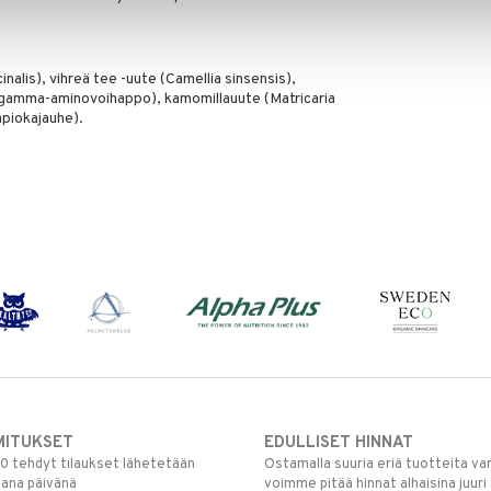
inalis), vihreä tee -uute (Camellia sinsensis),
 (gamma-aminovoihappo), kamomillauute (Matricaria
apiokajauhe).
MITUKSET
EDULLISET HINNAT
00 tehdyt tilaukset lähetetään
Ostamalla suuria eriä tuotteita 
mana päivänä
voimme pitää hinnat alhaisina juuri