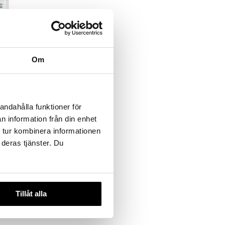
Om
omelain
andahålla funktioner för
n information från din enhet
 tur kombinera informationen
 deras tjänster. Du
Tillåt alla