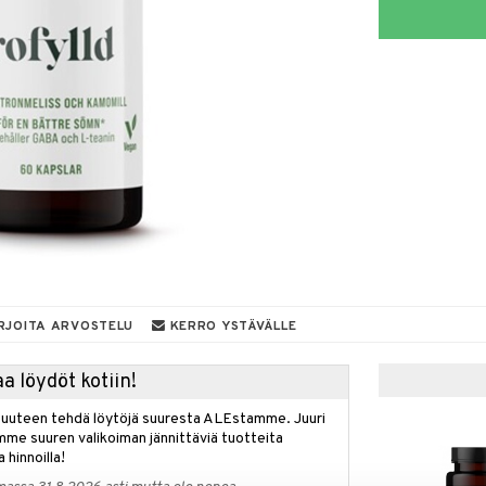
RJOITA ARVOSTELU
KERRO YSTÄVÄLLE
a löydöt kotiin!
isuuteen tehdä löytöjä suuresta ALEstamme. Juuri
mme suuren valikoiman jännittäviä tuotteita
a hinnoilla!