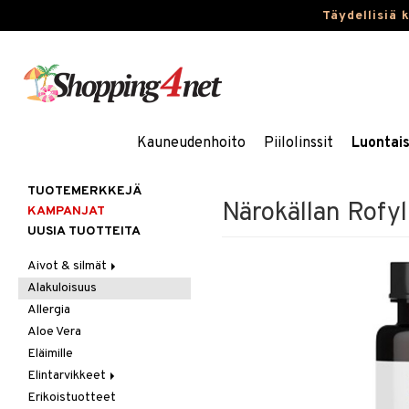
Täydellisiä 
Kauneudenhoito
Piilolinssit
Luontai
TUOTEMERKKEJÄ
Närokällan Rofyl
KAMPANJAT
UUSIA TUOTTEITA
Aivot & silmät
Alakuloisuus
Muisti
Allergia
Rasvahapot
Aloe Vera
Silmät
Eläimille
Elintarvikkeet
Erikoistuotteet
Hedelmät & pähkinät