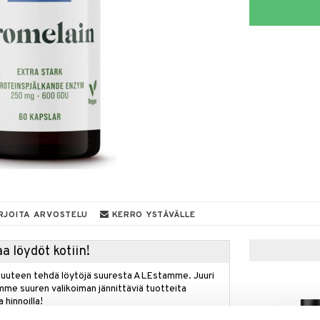
RJOITA ARVOSTELU
KERRO YSTÄVÄLLE
a löydöt kotiin!
isuuteen tehdä löytöjä suuresta ALEstamme. Juuri
mme suuren valikoiman jännittäviä tuotteita
a hinnoilla!