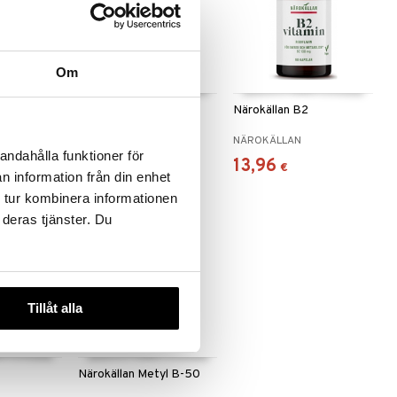
Om
Vitamin
Närokällan B1 250 mg
Närokällan B2
NÄROKÄLLAN
NÄROKÄLLAN
andahålla funktioner för
16,90
13,96
€
€
n information från din enhet
 tur kombinera informationen
 deras tjänster. Du
Tillåt alla
Närokällan Metyl B-50