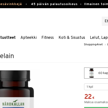
kesävinkkejä
-
45 päivän palautusoikeus -
Ilmainen toim
stuotteet
Apteekki
Fitness
Koti & Sisustus
Lelut, Lap
Shopping4net
»
elain
60 kap
22
€
Maksa osamaksul