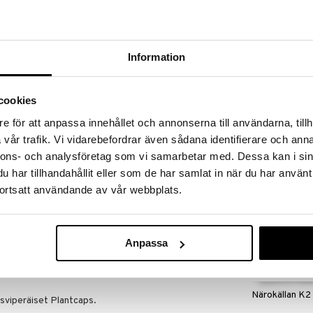
massa 31.8.2026 asti mutta ole nopea -
otteesi voivat päästä loppumaan!
i ale-löydöt »
Information
Närokällan A-
aen elimistöä pilkkomaan proteiineja, joko aterian
cookies
. Bättre Hälsa Bromelain Green Line on extravahva
NÄROKÄLLAN
tu ananaksen kantaosasta. Nautitaan
e för att anpassa innehållet och annonserna till användarna, tillh
14,90
ssä tai aterioiden välissä ravitsemusterapeutin
€
vår trafik. Vi vidarebefordrar även sådana identifierare och anna
nnons- och analysföretag som vi samarbetar med. Dessa kan i sin
elatin Digestion Unit), ts kuinka hyvin 1 gramma
har tillhandahållit eller som de har samlat in när du har använt
oteiinia. Raaka-aineen kokonaisvahvuus on 2400 GDU.
ortsatt användande av vår webbplats.
Vahvuutta voidaan myös mitata yksiköllä MCU (Milk
mi sulattaa maitoproteiinia. 2400 GDU vastaa 3600
aa 900 MCU.
Anpassa
Närokällan K2
asviperäiset Plantcaps.