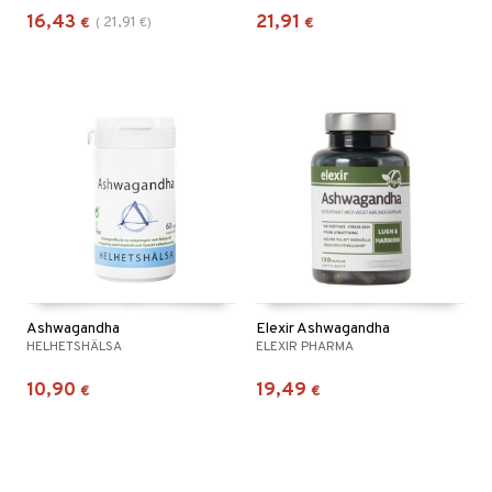
16,43
21,91
21,91
€
(
€
)
€
Ashwagandha
Elexir Ashwagandha
HELHETSHÄLSA
ELEXIR PHARMA
10,90
19,49
€
€