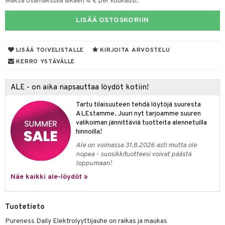
Maksa osamaksulla alkaen 4 € per kuukausi.
yt
verisuonet
ie
t
ood
LISÄÄ OSTOSKORIIN
talon kuorinta
 terveydenhuoltoa
poltto
rolia alentavat
talovoiteet
LISÄÄ TOIVELISTALLE
KIRJOITA ARVOSTELU
uolisto
rasvahapot
ta
KERRO YSTÄVÄLLE
inen
hiuspuu
ostuttimet
uutta säätelevät
ALE - on aika napsauttaa löydöt kotiin!
t
riset rasvahapot
evitys
t
iini
 energiaa
nia vahvistavat
 & helpottava
 & K
Tartu tilaisuuteen tehdä löytöjä suuresta
ALEstamme. Juuri nyt tarjoamme suuren
apia
tus
& nenä & kurkku
idantit
g
valikoiman jännittäviä tuotteita alennetuilla
hinnoilla!
ulatus
iinit
Ale on voimassa 31.8.2026 asti mutta ole
nopea - suosikkituotteesi voivat päästä
o
puli
iinit
loppumaan!
n
uuri
Näe kaikki ale-löydöt »
ndra
Tuotetieto
neraalit
uskyky
Pureness Daily Elektrolyyttijauhe on raikas ja maukas