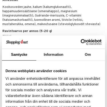
Ainesosat
Kookosveden jauhe, kalium (kaliumglukonaatti),
happamuudensäätöaine (omenahappo), magnesium
(magnesiummalaatti), Guérande-merisuola, C-vitamiini
(kalsiumaskorbaatti), luonnollinen aromi, tiiviste (retiisi,
mustaherukka, omena), makeutusaine (stevioliglykosidit steviasta)
Ravintoarvo per annos (5-20 g)
Määrä
Saa%
Kookosvesijauhe
1400-5600 mg
Samtycke
Information
Om
ei määritelty
Kalium
317-1268 mg
16-63 %
Denna webbplats använder cookies
Natrium
Vi använder enhetsidentifierare för att anpassa innehållet
153-612 mg
ei määritelty
och annonserna till användarna, tillhandahålla funktioner
C-vitamiini
för sociala medier och analysera vår trafik. Vi
132-528 mg
vidarebefordrar även sådana identifierare och annan
165-660 %
information från din enhet till de sociala medier och
Magnesium
annons- och analysföretag som vi samarbetar med.