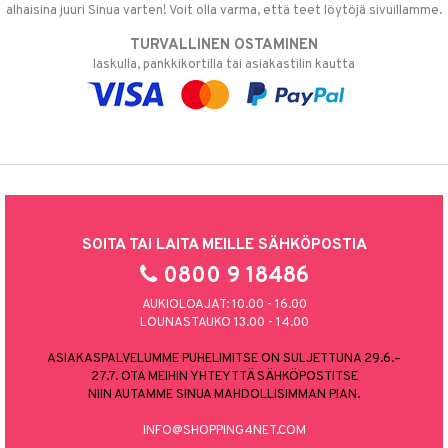
alhaisina juuri Sinua varten! Voit olla varma, että teet löytöjä sivuillamme.
TURVALLINEN OSTAMINEN
laskulla, pankkikortilla tai asiakastilin kautta
SOITA TAI LAITA MEILLE SÄHKÖPOSTIA
0800 9 18486
AUKIOLOAJAT: 10.00 - 16.00
LOUNASTAUKO 13.00 - 14.00
ASIAKASPALVELUMME PUHELIMITSE ON SULJETTUNA 29.6.–
27.7. OTA MEIHIN YHTEYTTÄ SÄHKÖPOSTITSE
NIIN AUTAMME SINUA MAHDOLLISIMMAN PIAN.
INFO@SHOPPING4NET.COM