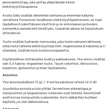
janonsammuttaja, joka auttaa ylläpitämään kehon
spalvelu
elektrolyyttitasapainoa.
ksiä & vastauksia
Koska Daily sisältää vähemmän natriumia ja enemmän kaliumia
verrattuna Purenessin tavalliseen elektrolyyttijauheeseen, se sopii
tuotetta
täydellisesti päivittäiseen käyttöön ja on erinomainen juotavaksi
esimerkiksi aamulla heti herättyäsi, työpäivän aikana tai harjoituksen
 verkkokaupasta
yhteydessä.
Tuote sisältää Guérande-merisuolaa, joka toimii natriumin lähteenä,
sekä muita tärkeitä elektrolyyttejä (mm. magnesiumia & kaliumia) ja C-
vitamiinia. Sisältää myös kookosvesijauhetta.
Käytännöllinen mittalusikka sisältyy pakkaukseen. Yksi annos sisältää
vain 5,5 kaloria. Vegaaninen tuote. Täysin sokeriton, laktoositon,
maidoton, gluteeniton ja ilman täyteaineita.
Annostus
Yksi annoslusikallinen (5 g), 1-4 kertaa päivässä veteen (4-6 dl)
Suositeltua annosta ei tule ylittää. Terveellinen elämäntapa ja
monipuolinen ja tasapainoinen ruokavalio ovat tärkeitä. Ravintolisät
eivät korvaa monipuolista ruokavaliota. Kerro lääkärillesi tuotteen
käytöstä, jos olet lääkehoidossa.