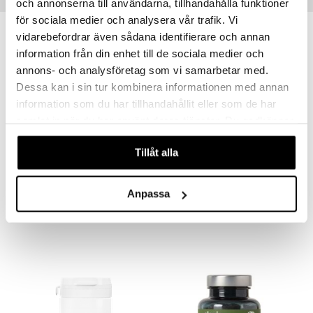
Suositut tuotteet
och annonserna till användarna, tillhandahålla funktioner
för sociala medier och analysera vår trafik. Vi
kampanja
-25%
vidarebefordrar även sådana identifierare och annan
information från din enhet till de sociala medier och
annons- och analysföretag som vi samarbetar med.
Dessa kan i sin tur kombinera informationen med annan
information som du har tillhandahållit eller som de har
samlat in när du har använt deras tjänster. Du godkänner
våra cookies vid fortsatt användande av vår webbplats.
Tillåt alla
Alpha Plus Aminosyrakomplex
KSM66 Ashwagandha
ALPHA PLUS
MEDICINEGARDEN
Anpassa
16,43
21,91
21,91
€
(
€
)
€