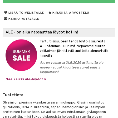
yt
verisuonet
ie
t
ood
LISÄÄ TOIVELISTALLE
KIRJOITA ARVOSTELU
talon kuorinta
 terveydenhuoltoa
poltto
rolia alentavat
KERRO YSTÄVÄLLE
talovoiteet
uolisto
rasvahapot
ta
ALE - on aika napsauttaa löydöt kotiin!
inen
hiuspuu
ostuttimet
uutta säätelevät
Tartu tilaisuuteen tehdä löytöjä suuresta
t
riset rasvahapot
evitys
t
iini
ALEstamme. Juuri nyt tarjoamme suuren
valikoiman jännittäviä tuotteita alennetuilla
 energiaa
nia vahvistavat
 & helpottava
 & K
hinnoilla!
Ale on voimassa 31.8.2026 asti mutta ole
apia
tus
& nenä & kurkku
idantit
g
nopea - suosikkituotteesi voivat päästä
loppumaan!
ulatus
iinit
Näe kaikki ale-löydöt »
o
puli
iinit
n
uuri
Tuotetieto
ndra
Glysiini on pienin ja yksinkertaisin aminohappo. Glysiini osallistuu
glutationin, DNA:n, kreatiinin, sapen, hemoglobiinin ja useimpien
neraalit
uskyky
proteiinien tuotantoon. Se auttaa myös edistämään glykogeenin
varastointia, mikä tekee glukoosista helposti saatavilla olevan