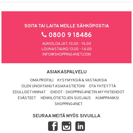
SOITA TAI LAITA MEILLE SÄHKÖPOSTIA
0800 9 18486
AUKIOLOAJAT: 10.00 - 16.00
LOUNASTAUKO 13.00 - 14.00
INFO@SHOPPING4NET.COM
ASIAKASPALVELU
OMA PROFIILI
KYSYMYKSIÄ & VASTAUKSIA
OLEN UNOHTANUT ASIAKASTIETONI
OTA YHTEYTTÄ
EDULLISET HINNAT
EHDOT - SHOPPING4NETIN MYYNTIEHDOT
EVÄSTEET
HENKILÖTIETOJEN SUOJAUS
KUMPPANIKSI
SHOPPING4NET
SEURAA MEITÄ MYÖS SIVUILLA