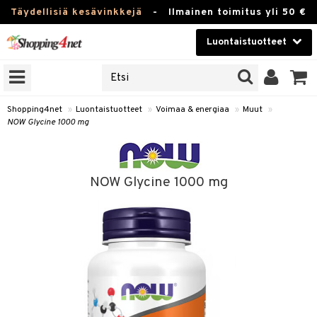
Täydellisiä kesävinkkejä
-
Ilmainen toimitus yli 50 €
Luontaistuotteet
ERKKEJÄ
Kauneudenhoito
JAT
UOTTEITA
Piilolinssit
Shopping4net
»
Luontaistuotteet
»
Voimaa & energiaa
»
Muut
»
NOW Glycine 1000 mg
Luontaistuotteet
silmät
Apteekki
suus
NOW Glycine 1000 mg
apot
Fitness
Koti & Sisustus
Lelut, Lapsi & Vauva
kkeet
Tuotemerkkejä
otteet
ät & pähkinät
Kampanjat
iho & kynnet
en