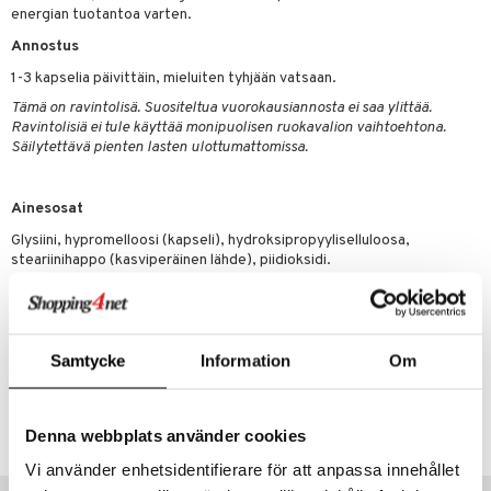
energian tuotantoa varten.
spalvelu
Annostus
ksiä & vastauksia
1-3 kapselia päivittäin, mieluiten tyhjään vatsaan.
tuotetta
Tämä on ravintolisä. Suositeltua vuorokausiannosta ei saa ylittää.
Ravintolisiä ei tule käyttää monipuolisen ruokavalion vaihtoehtona.
 verkkokaupasta
Säilytettävä pienten lasten ulottumattomissa.
Ainesosat
Glysiini, hypromelloosi (kapseli), hydroksipropyyliselluloosa,
steariinihappo (kasviperäinen lähde), piidioksidi.
Sisältö per vuorokausiannos 1 kapseli 3 kapselia:
Glysiini 1000 mg 3000 mg
Samtycke
Information
Om
Tuotenumero
HNLL6-QV-100
Denna webbplats använder cookies
Vi använder enhetsidentifierare för att anpassa innehållet