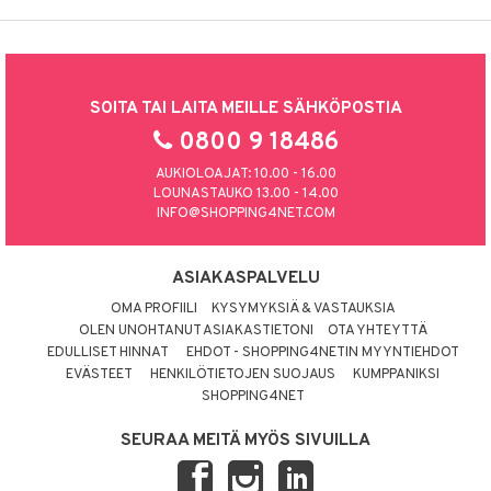
SOITA TAI LAITA MEILLE SÄHKÖPOSTIA
0800 9 18486
AUKIOLOAJAT: 10.00 - 16.00
LOUNASTAUKO 13.00 - 14.00
INFO@SHOPPING4NET.COM
ASIAKASPALVELU
OMA PROFIILI
KYSYMYKSIÄ & VASTAUKSIA
OLEN UNOHTANUT ASIAKASTIETONI
OTA YHTEYTTÄ
EDULLISET HINNAT
EHDOT - SHOPPING4NETIN MYYNTIEHDOT
EVÄSTEET
HENKILÖTIETOJEN SUOJAUS
KUMPPANIKSI
SHOPPING4NET
SEURAA MEITÄ MYÖS SIVUILLA