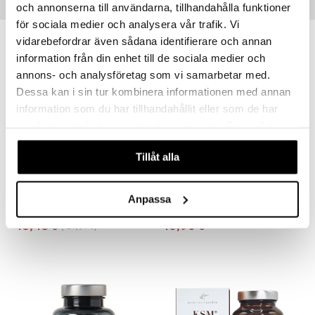
och annonserna till användarna, tillhandahålla funktioner
Suositut tuotteet
för sociala medier och analysera vår trafik. Vi
kampanja
vidarebefordrar även sådana identifierare och annan
-25%
information från din enhet till de sociala medier och
annons- och analysföretag som vi samarbetar med.
Dessa kan i sin tur kombinera informationen med annan
information som du har tillhandahållit eller som de har
samlat in när du har använt deras tjänster. Du godkänner
våra cookies vid fortsatt användande av vår webbplats.
Tillåt alla
Alpha Plus Aminosyrakomplex
Ashwagandha
Anpassa
ALPHA PLUS
HELHETSHÄLSA
16,43
10,90
21,91
€
(
€
)
€