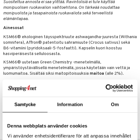
Suositeltua annosta ei saa ylittää. Ravintolisiä ei tule käyttää
spalvelu
monipuolisen ruokavalion vaihtoehtona. On tärkeää noudattaa
monipuolista ja tasapainoista ruokavaliota sekä terveellistä
ksiä & vastauksia
elämäntapaa.
Ainesosat
tuotetta
KSM66® ekologinen täysspektriuute ashwagandha-juuresta (Withania
 verkkokaupasta
somnifera), Affron® patentoitu sahramiuute (Crocus sativus) sekä
B6-vitamiini (pyridoksaali-5-fosfaatti). Kapselin kuori koostuu
kasviperäisestä selluloosasta.
KSM66® uutetaan Green Chemistry -menetelmällä,
ympäristöystävällisellä menetelmällä, jossa käytetään vain vettä ja
luomumaitoa. Sisältää siksi maitopitoisuuksia
maitoa
(alle 2%).
Sisältö per vuorokausiannos 2 kapselia
KSM66® 600 mg
Affron® 28 mg
VITAMIINI B6 1,4 mg
Samtycke
Information
Om
Tuotenumero
HMKG0-2O-100
Denna webbplats använder cookies
Vi använder enhetsidentifierare för att anpassa innehållet