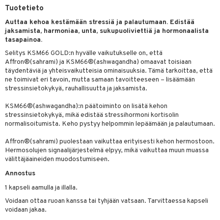
Tuotetieto
yt
verisuonet
ie
t
ood
Auttaa kehoa kestämään stressiä ja palautumaan. Edistää
talon kuorinta
jaksamista, harmoniaa, unta, sukupuoliviettiä ja hormonaalista
 terveydenhuoltoa
poltto
rolia alentavat
tasapainoa.
talovoiteet
uolisto
rasvahapot
ta
Selitys KSM66 GOLD:n hyvälle vaikutukselle on, että
Affron®(sahrami) ja KSM66®(ashwagandha) omaavat toisiaan
inen
hiuspuu
ostuttimet
uutta säätelevät
täydentäviä ja yhteisvaikutteisia ominaisuuksia. Tämä tarkoittaa, että
ne toimivat eri tavoin, mutta samaan tavoitteeseen – lisäämään
t
riset rasvahapot
evitys
t
iini
stressinsietokykyä, rauhallisuutta ja jaksamista.
 energiaa
nia vahvistavat
 & helpottava
 & K
KSM66®(ashwagandha):n päätoiminto on lisätä kehon
stressinsietokykyä, mikä edistää stressihormoni kortisolin
apia
tus
& nenä & kurkku
idantit
g
normalisoitumista. Keho pystyy helpommin lepäämään ja palautumaan.
ulatus
iinit
Affron®(sahrami) puolestaan vaikuttaa erityisesti kehon hermostoon.
Hermosolujen signaalijärjestelmä elpyy, mikä vaikuttaa muun muassa
o
puli
iinit
välittäjäaineiden muodostumiseen.
n
uuri
Annostus
1 kapseli aamulla ja illalla.
ndra
Voidaan ottaa ruoan kanssa tai tyhjään vatsaan. Tarvittaessa kapseli
neraalit
uskyky
voidaan jakaa.