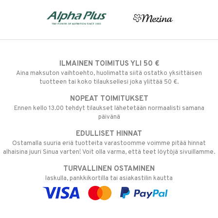
ILMAINEN TOIMITUS YLI 50 €
Aina maksuton vaihtoehto, huolimatta siitä ostatko yksittäisen
tuotteen tai koko tilauksellesi joka ylittää 50 €.
NOPEAT TOIMITUKSET
Ennen kello 13.00 tehdyt tilaukset lähetetään normaalisti samana
päivänä
EDULLISET HINNAT
Ostamalla suuria eriä tuotteita varastoomme voimme pitää hinnat
alhaisina juuri Sinua varten! Voit olla varma, että teet löytöjä sivuillamme.
TURVALLINEN OSTAMINEN
laskulla, pankkikortilla tai asiakastilin kautta