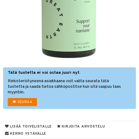
ygienia
& leivonta
 & pigmentti
hdistaminen
t
osuoja
ersun-tuotteet
lisät
tuotteet
inkovoiteet
usaineet
n hoito
to
let
t & liemet
nhoito
apot
koistuotteet
t
uotteet
nit &mineraalit
hanen
toaineet
Tätä tuotetta ei voi ostaa juuri nyt.
rasva
 jalat
m
Rekisteröityneenä asiakkaana voit valita seurata tätä
mpoot
kojen hoito
 lihakset
ä- & siementahnoja
en hoito
lisät
tuotetta ja saada tietoa sähköpostitse kun sitä saapuu taas
myyntiin.
ien hoito
koistuotteet
udottaminen
t
 halu
sium
lisät
SEURAA
t tarvikkeet
ranajotuotteet
dorantit
pot
d
iikka
amiinit
s & imetys
sti käytettävät
n korvaaminen
distaminen
koistuotteet
let
iot
s
akkauhset
lisät
rasvahapot
mänympärysvoiteet
eriset öljyt
LISÄÄ TOIVELISTALLE
KIRJOITA ARVOSTELU
hampaat
 halu
ideriviinietikka
svahapot
i-intoleranssi
KERRO YSTÄVÄLLE
teet
py, suihku & saippuat
mät
d
vuodet & PMS