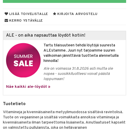
yt
verisuonet
ie
t
ood
LISÄÄ TOIVELISTALLE
KIRJOITA ARVOSTELU
talon kuorinta
 terveydenhuoltoa
poltto
rolia alentavat
KERRO YSTÄVÄLLE
talovoiteet
uolisto
rasvahapot
ta
ALE - on aika napsauttaa löydöt kotiin!
inen
hiuspuu
ostuttimet
uutta säätelevät
Tartu tilaisuuteen tehdä löytöjä suuresta
t
riset rasvahapot
evitys
t
iini
ALEstamme. Juuri nyt tarjoamme suuren
valikoiman jännittäviä tuotteita alennetuilla
nia vahvistavat
 & helpottava
 & K
hinnoilla!
Ale on voimassa 31.8.2026 asti mutta ole
apia
tus
& nenä & kurkku
idantit
nopea - suosikkituotteesi voivat päästä
loppumaan!
ulatus
iinit
Näe kaikki ale-löydöt »
o
puli
iinit
n
Tuotetieto
Vitamiineja ja kivennäisaineita metyylimuodossa sisältävä ravintolisä.
Tuote on vegaaninen ja sisältää voimakkaita annoksia vitamiineja ja
ineraalit
kivennäisaineita ilman tarpeettomia lisäaineita. Ainutlaatuiset kapselit
on valmistettu pullulanista, joka on hellävarainen