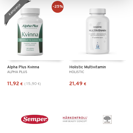
kampanja
-25%
Alpha Plus Kvinna
Holistic Multivitamin
ALPHA PLUS
HOLISTIC
11,92
21,49
15,90
€
(
€
)
€