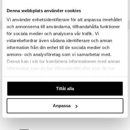
HSCI7-ZP-90
Denna webbplats använder cookies
Vi använder enhetsidentifierare för att anpassa innehållet
Suositut tuotteet
och annonserna till användarna, tillhandahålla funktioner
för sociala medier och analysera vår trafik. Vi
kampanja
-25%
vidarebefordrar även sådana identifierare och annan
information från din enhet till de sociala medier och
annons- och analysföretag som vi samarbetar med.
Dessa kan i sin tur kombinera informationen med annan
information som du har tillhandahållit eller som de har
samlat in när du har använt deras tjänster. Du godkänner
våra cookies vid fortsatt användande av vår webbplats.
Tillåt alla
Alpha Plus Tjej
Active Care 55+
ALPHA PLUS
ACTIVE CARE
Anpassa
11,92
7,90
15,90
€
(
€
)
€