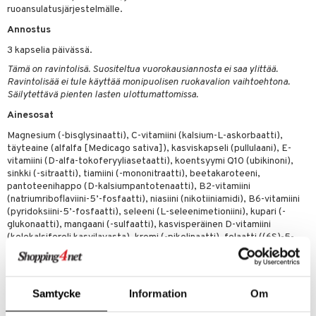
ruoansulatusjärjestelmälle.
 energiaa
Annostus
3 kapselia päivässä.
g
spalvelu
Tämä on ravintolisä. Suositeltua vuorokausiannosta ei saa ylittää.
Ravintolisää ei tule käyttää monipuolisen ruokavalion vaihtoehtona.
ksiä & vastauksia
Säilytettävä pienten lasten ulottumattomissa.
tuotetta
Ainesosat
uuri
Magnesium (-bisglysinaatti), C-vitamiini (kalsium-L-askorbaatti),
 verkkokaupasta
täyteaine (alfalfa [Medicago sativa]), kasviskapseli (pullulaani), E-
ndra
vitamiini (D-alfa-tokoferyyliasetaatti), koentsyymi Q10 (ubikinoni),
sinkki (-sitraatti), tiamiini (-mononitraatti), beetakaroteeni,
uskyky
pantoteenihappo (D-kalsiumpantotenaatti), B2-vitamiini
(natriumriboflaviini-5’-fosfaatti), niasiini (nikotiiniamidi), B6-vitamiini
(pyridoksiini-5’-fosfaatti), seleeni (L-seleenimetioniini), kupari (-
glukonaatti), mangaani (-sulfaatti), kasvisperäinen D-vitamiini
(kolekalsiferoli kasvilavasta), kromi (-pikolinaatti), folaatti ((6S)-5-
metyylitetrahydrofoolihappo, glukosamiini­suola), B12-vitamiini
(metyylikobalamiini), jodi (kaliumjodidi), molybdeeni
(natriummolybdaatti), D-biotin.
Samtycke
Information
Om
Tuotenumero