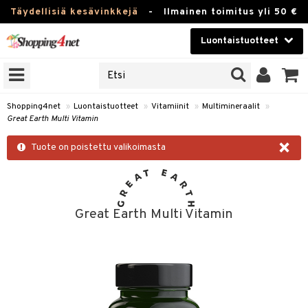
Täydellisiä kesävinkkejä
-
Ilmainen toimitus yli 50 €
Luontaistuotteet
ERKKEJÄ
Kauneudenhoito
JAT
UOTTEITA
Piilolinssit
Shopping4net
»
Luontaistuotteet
»
Vitamiinit
»
Multimineraalit
»
Great Earth Multi Vitamin
Luontaistuotteet
silmät
×
Tuote on poistettu valikoimasta
Apteekki
suus
apot
Fitness
Koti & Sisustus
Great Earth Multi Vitamin
Lelut, Lapsi & Vauva
kkeet
Tuotemerkkejä
otteet
ät & pähkinät
Kampanjat
iho & kynnet
en