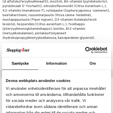
(d-alfatokoferyylisukkinaatti), inositoli, B6-vitamiini (pyridoksiini hcl,
pyridoksaali 5’-fosfaatti), sitrusbioflavonoidit (Citrus Aurantium L.),
 energiaa
K2-vitamiini (menakinoni-7), rutiinijauhe (Sophora japonica -siemenet),
beetakaroteeni, ruusunmarjauute (Rosa canina -hedelmä),
g
mustapippuriuute (Piper nigrum), D3-vitamiini (kolekalsiferoli
spalvelu
levästä), hesperidiini (Citrus aurantium L.), foolihappo
(pteroyylimonoglutamiinihappo), biotiini, B12-vitamiini
ksiä & vastauksia
(metyylikobalamiini), pintakäsittelyaineet
(hydroksipropyylimetyyliselluloosa, kasviperäinen glyseroli).
tuotetta
uuri
 verkkokaupasta
Tuotenumero
ndra
HMV04-GR-60
Samtycke
Information
Om
uskyky
Suositut tuotteet
Denna webbplats använder cookies
kampanja
-25%
Vi använder enhetsidentifierare för att anpassa innehållet
och annonserna till användarna, tillhandahålla funktioner
för sociala medier och analysera vår trafik. Vi
vidarebefordrar även sådana identifierare och annan
information från din enhet till de sociala medier och