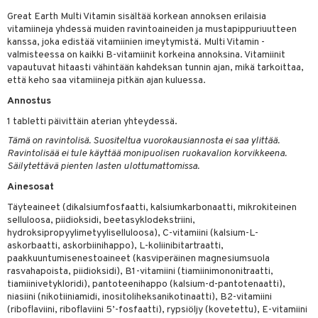
Great Earth Multi Vitamin sisältää korkean annoksen erilaisia
yt
verisuonet
ie
t
ood
vitamiineja yhdessä muiden ravintoaineiden ja mustapippuriuutteen
kanssa, joka edistää vitamiinien imeytymistä. Multi Vitamin -
talon kuorinta
 terveydenhuoltoa
poltto
rolia alentavat
valmisteessa on kaikki B-vitamiinit korkeina annoksina. Vitamiinit
vapautuvat hitaasti vähintään kahdeksan tunnin ajan, mikä tarkoittaa,
talovoiteet
uolisto
rasvahapot
ta
että keho saa vitamiineja pitkän ajan kuluessa.
inen
hiuspuu
ostuttimet
uutta säätelevät
Annostus
1 tabletti päivittäin aterian yhteydessä.
t
riset rasvahapot
evitys
t
iini
Tämä on ravintolisä. Suositeltua vuorokausiannosta ei saa ylittää.
nia vahvistavat
 & helpottava
 & K
Ravintolisää ei tule käyttää monipuolisen ruokavalion korvikkeena.
Säilytettävä pienten lasten ulottumattomissa.
apia
tus
& nenä & kurkku
idantit
Ainesosat
ulatus
iinit
Täyteaineet (dikalsiumfosfaatti, kalsiumkarbonaatti, mikrokiteinen
selluloosa, piidioksidi, beetasyklodekstriini,
o
puli
iinit
hydroksipropyylimetyyliselluloosa), C-vitamiini (kalsium-L-
askorbaatti, askorbiinihappo), L-koliinibitartraatti,
n
paakkuuntumisenestoaineet (kasviperäinen magnesiumsuola
rasvahapoista, piidioksidi), B1-vitamiini (tiamiinimononitraatti,
tiamiinivetykloridi), pantoteenihappo (kalsium-d-pantotenaatti),
niasiini (nikotiiniamidi, inositoliheksanikotinaatti), B2-vitamiini
ineraalit
(riboflaviini, riboflaviini 5’-fosfaatti), rypsiöljy (kovetettu), E-vitamiini