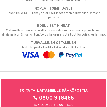
tuotteen tai koko tilauksellesi joka ylittää 50 €.
NOPEAT TOIMITUKSET
Ennen kello 13.00 tehdyt tilaukset lähetetään normaalisti samana
päivänä
EDULLISET HINNAT
Ostamalla suuria eriä tuotteita varastoomme voimme pitää hinnat
alhaisina juuri Sinua varten! Voit olla varma, että teet löytöjä sivuillamme.
TURVALLINEN OSTAMINEN
laskulla, pankkikortilla tai asiakastilin kautta
SOITA TAI LAITA MEILLE SÄHKÖPOSTIA
0800 9 18486
AUKIOLOAJAT: 10.00 - 16.00