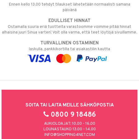
Ennen kello 13.00 tehdyt tilaukset lähetetään normaalisti samana
päivänä
EDULLISET HINNAT
Ostamalla suuria eriä tuotteita varastoomme voimme pitää hinnat
alhaisina juuri Sinua varten! Voit olla varma, että teet löytöjä sivuillamme.
TURVALLINEN OSTAMINEN
laskulla, pankkikortilla tai asiakastilin kautta
SOITA TAI LAITA MEILLE SÄHKÖPOSTIA
0800 9 18486
AUKIOLOAJAT: 10.00 - 16.00
LOUNASTAUKO 13.00 - 14.00
INFO@SHOPPING4NET.COM