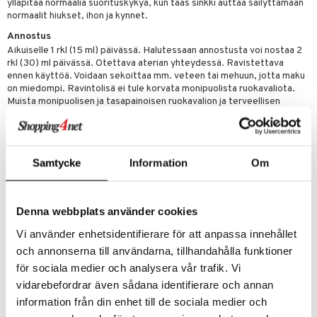
ylläpitää normaalia suorituskykyä, kun taas sinkki auttaa säilyttämään
normaalit hiukset, ihon ja kynnet.
 energiaa
Annostus
Aikuiselle 1 rkl (15 ml) päivässä. Halutessaan annostusta voi nostaa 2
g
rkl (30) ml päivässä. Otettava aterian yhteydessä. Ravistettava
spalvelu
ennen käyttöä. Voidaan sekoittaa mm. veteen tai mehuun, jotta maku
on miedompi. Ravintolisä ei tule korvata monipuolista ruokavaliota.
ksiä & vastauksia
Muista monipuolisen ja tasapainoisen ruokavalion ja terveellisen
elämäntavan tärkeys.
tuotetta
uuri
Ainesosat
 verkkokaupasta
Vesi, magnesiumsitraatti, trikalsiumsitraatti, trikaliumsitraatti,
ndra
kalsiumaskorbaatti, emulgointiaine (glyseroli), antioksidantit
Samtycke
Information
Om
(sitruunahappo), L-arginiini HCI: a, L-tyrosiini, L-proliini,
uskyky
sakeutusaineita (natriumokentyylisukkinaattitärkkelys,
ksantaanikumi), sinkkisitraatti, DL-alfa-tokoferyyliasetaatti, rauta,
Denna webbplats använder cookies
mangaani glukonaatti, säilöntäaine (natriumbentsoaatti,
kaliumsorbaatti), kalsiumpantotenaatti, nikotiiniamidi,
Vi använder enhetsidentifierare för att anpassa innehållet
natriumselenaatti, aromi (sitruuna, limetti), makeutusaineita
och annonserna till användarna, tillhandahålla funktioner
(stevioliglykosidit), kupariglukonaatti, natriumboraatti, pyridoksiini-
HCl, mineraaleja vihanneksista, beta-karoteeni, tiamiini HCI,
för sociala medier och analysera vår trafik. Vi
hydrokloridi, riboflaviini, stabilointiaineita (maissitärkkelys, akaasia
vidarebefordrar även sådana identifierare och annan
arabikumi), kromipikolinaattia, kolekalsiferoli, operaattorin (mannitoli,
information från din enhet till de sociala medier och
sakkaroosi), foolihappo (pteroylmonoglutaminsyra), kaliumjodidia,
biotiini, syanokobalamiini. Sisältää sokeria ja makeutusainetta.