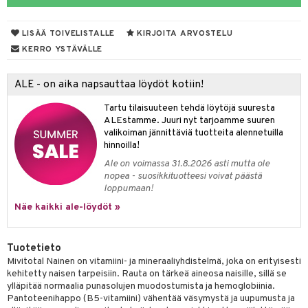
yt
verisuonet
ie
t
ood
LISÄÄ TOIVELISTALLE
KIRJOITA ARVOSTELU
talon kuorinta
 terveydenhuoltoa
poltto
rolia alentavat
KERRO YSTÄVÄLLE
talovoiteet
uolisto
rasvahapot
ta
ALE - on aika napsauttaa löydöt kotiin!
inen
hiuspuu
ostuttimet
uutta säätelevät
Tartu tilaisuuteen tehdä löytöjä suuresta
t
riset rasvahapot
evitys
t
iini
ALEstamme. Juuri nyt tarjoamme suuren
valikoiman jännittäviä tuotteita alennetuilla
nia vahvistavat
 & helpottava
 & K
hinnoilla!
Ale on voimassa 31.8.2026 asti mutta ole
apia
tus
& nenä & kurkku
idantit
nopea - suosikkituotteesi voivat päästä
loppumaan!
ulatus
iinit
Näe kaikki ale-löydöt »
o
puli
iinit
n
Tuotetieto
Mivitotal Nainen on vitamiini- ja mineraaliyhdistelmä, joka on erityisesti
kehitetty naisen tarpeisiin. Rauta on tärkeä aineosa naisille, sillä se
ylläpitää normaalia punasolujen muodostumista ja hemoglobiinia.
ineraalit
Pantoteenihappo (B5-vitamiini) vähentää väsymystä ja uupumusta ja