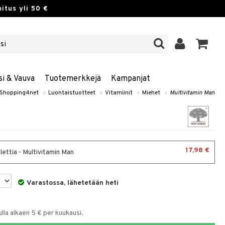
itus yli 50 €
si & Vauva
Tuotemerkkejä
Kampanjat
Shopping4net
»
Luontaistuotteet
»
Vitamiinit
»
Miehet
»
Multivitamin Man
17,98 €
lettia - Multivitamin Man
Varastossa, lähetetään heti
la alkaen 5 € per kuukausi.