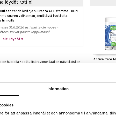
a löydöt kotiin!
isuuteen tehdä löytöjä suuresta ALEstamme. Juuri
mme suuren valikoiman jännittäviä tuotteita
a hinnoilla!
massa 31.8.2026 asti mutta ole nopea -
otteesi voivat päästä loppumaan!
i ale-löydöt »
Active Care M
e on huolella koottu lisäravinne taaten päivittäisten
 Tabletti on erityisesti suunniteltu juuri miehille.
ACTIVE CARE
7,90
i: Sisältää tiamiinia, joka edistää aivotoimintaa. C-
€
dostumista ja vaikuttaa verisuonten normaaliin
 ja B12-vitamiini edistää normaalia homokysteiinin
Information
, D-, B6- ja B12-vitamiineja, folaattia, kuparia,
avat immuunijärjestelmän toimintaan.
 pantoneenihappoa, joka edistää henkistä
cookies
e för att anpassa innehållet och annonserna till användarna, tillh
ksen tunteen väheneminen: Sisältää riboflaviinia,