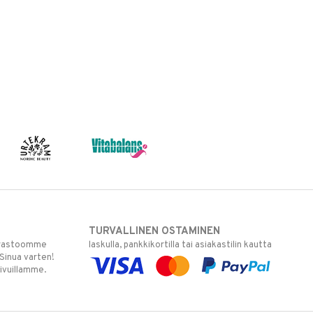
TURVALLINEN OSTAMINEN
varastoomme
laskulla, pankkikortilla tai asiakastilin kautta
 Sinua varten!
sivuillamme.