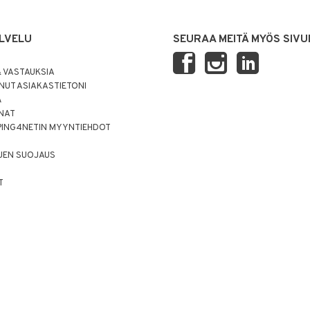
LVELU
SEURAA MEITÄ MYÖS SIVU
 VASTAUKSIA
UT ASIAKASTIETONI
Ä
NNAT
PING4NETIN MYYNTIEHDOT
JEN SUOJAUS
T