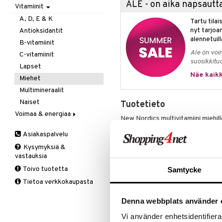
ALE - on aika napsautta
Vitamiinit
Kivunlievitys
Juomat
C-vitamiini
Verisuonia vahvistavat
Muuta
Kuidut
Estävä & helpottava
A, D, E & K
Tartu tila
Valoterapia
Puhdistus
Korva & nenä & kurkku
nyt tarjoa
Antioksidantit
alennetuill
Ruuansulatus
Muut
B-vitamiinit
Ale on voi
Suolisto
Valkosipuli
C-vitamiinit
suosikkitu
Viruksiin
Lapset
Näe kaikk
Yskään
Miehet
Multimineraalit
Naiset
Tuotetieto
Voimaa & energiaa
New Nordics multivitamiini miehill
Ginseng
tärkeiden ravintoaineiden saamisen.
Asiakaspalvelu
Muut
Sydämen- ja verisuonten hyvinvoint
Kysymyksiä &
Q-10
vitamiini edistää kollageenin muo
vastauksia
Ruusunjuuri
toimintaan. B6-vitamiini, folaatti
Toivo tuotetta
Samtycke
aineenvaihduntaa.
Schizandra
Immuunijärjestelmä: Sisältää A-, C-
Tietoa verkkokaupasta
Suorituskyky
sinkkiä ja seleeniä, jotka vaikutt
Henkiseen suorituskyky: Sisältää
Denna webbplats använder 
suorituskykyä.
Vi använder enhetsidentifierar
Energia-aineenvaihdunta ja väsymy