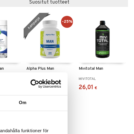
Suositut tuotteet
kampanja
-25%
an
Alpha Plus Man
Mivitotal Man
ALPHA PLUS
MIVITOTAL
11,92
26,01
(
15,90
€
)
€
€
Om
andahålla funktioner för