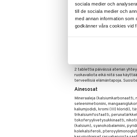
niasiinia, pantoteenihappoa, B6-vit
sociala medier och analysera 
ja magnesiumia, jotka edistävät 
till de sociala medier och a
uupumusta.
med annan information som du 
Lihakset: Sisältää kalsiumia, kali
lihastoimintaan.
godkänner våra cookies vid f
Kognitiivinen toiminta: Sisältää jo
Normaali näkökyky: Sisältää A-vitam
normaalina näkökykyä.
Hedelmällisyys ja lisääntyminen: S
lisääntymistä sekä seleeniä, joka 
Annostus
2 tablettia päivässä aterian yhte
ruokavaliota eikä niitä saa käytt
terveellisiä elämäntapoja. Suosite
Ainesosat
Mineraaleja (kalsiumkarbonaatti, 
seleenimetioniini, mangaaniglukon
kaliumjodidi, kromi (III) kloridi), 
trikalsiumfosfaatti, perunatärkkel
tokoferyylivetysukkinaatti, nikoti
(kalsium), syanokobalamiini, pyridik
kolekalsiferoli, pteroyylimonogluta
kasvipohjaiset rasvahapoista sa