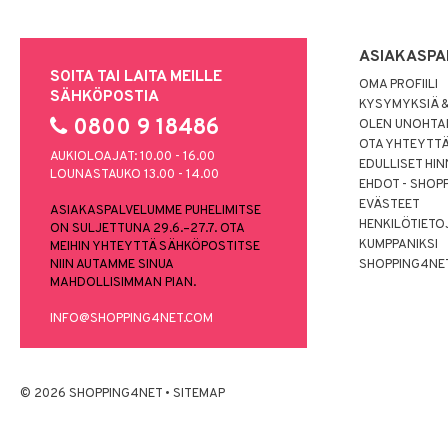
ASIAKASPA
SOITA TAI LAITA MEILLE
OMA PROFIILI
SÄHKÖPOSTIA
KYSYMYKSIÄ &
0800 9 18486
OLEN UNOHTAN
OTA YHTEYTT
AUKIOLOAJAT: 10.00 - 16.00
EDULLISET HI
LOUNASTAUKO 13.00 - 14.00
EHDOT - SHOP
EVÄSTEET
ASIAKASPALVELUMME PUHELIMITSE
HENKILÖTIETO
ON SULJETTUNA 29.6.–27.7. OTA
KUMPPANIKSI
MEIHIN YHTEYTTÄ SÄHKÖPOSTITSE
NIIN AUTAMME SINUA
SHOPPING4NE
MAHDOLLISIMMAN PIAN.
INFO@SHOPPING4NET.COM
© 2026 SHOPPING4NET
•
SITEMAP