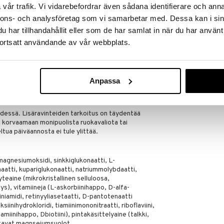
amiinia, B12-vitamiinia, C-vitamiinia, biotiinia, jodia
vår trafik. Vi vidarebefordrar även sådana identifierare och anna
aineenvaihduntaa, vähentävät väysmystä ja
nnons- och analysföretag som vi samarbetar med. Dessa kan i sin
har tillhandahållit eller som de har samlat in när du har använt
umia ja magnesiumia, jotka vaikuttavat normaaliin
Multivitamin 
ortsatt användande av vår webbplats.
dia ja sinkkiä, jotka edistävät kognitiivista toimintaa.
NEW NORDIC
iinia, riboflaviinia ja sinkkiä, jotka edistävät
17,98
€
isältää sinkkiä, joka edistää hedelmällisyyttä ja
Anpassa
edistää siittiöiden syntyä.
ydessä. Lisäravinteiden tarkoitus on täydentää
ää korvaamaan monipuolista ruokavaliota tai
ltua päiväannosta ei tule ylittää.
magnesiumoksidi, sinkkiglukonaatti, L-
aatti, kupariglukonaatti, natriummolybdaatti,
täyteaine (mikrokristallinen selluloosa,
ys), vitamiineja (L-askorbiinihappo, D-alfa-
iniamidi, retinyyliasetaatti, D-pantotenaatti
siinihydrokloridi, tiamiinimononitraatti, riboflaviini,
miinihappo, Dbiotiini), pintakäsittelyaine (talkki,
atavat magnseiumsuolot,