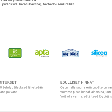
, piidioksidi, karnaubavaha), barbadoksenkirsikka
MITUKSET
EDULLISET HINNAT
00 tehdyt tilaukset lähetetään
Ostamalla suuria eriä tuotteita 
mana päivänä
voimme pitää hinnat alhaisina juuri
Voit olla varma, että teet löytöjä 