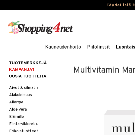
Täydellisiä 
Kauneudenhoito
Piilolinssit
Luontai
TUOTEMERKKEJÄ
Multivitamin Ma
KAMPANJAT
UUSIA TUOTTEITA
Aivot & silmät
Alakuloisuus
Muisti
Allergia
Rasvahapot
Aloe Vera
Silmät
Eläimille
Elintarvikkeet
Erikoistuotteet
Hedelmät & pähkinät