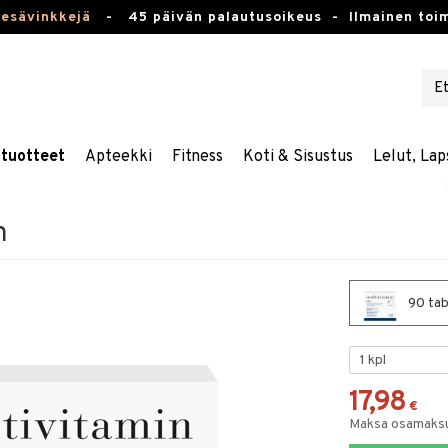
kesävinkkejä
-
45 päivän palautusoikeus -
Ilmainen toim
stuotteet
Apteekki
Fitness
Koti & Sisustus
Lelut, Lap
n
90 tab
17,98
€
Maksa osamaksul