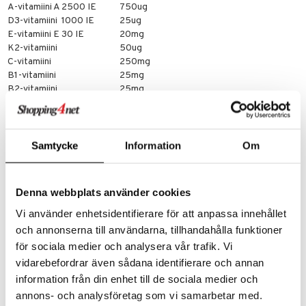
A-vitamiini A 2500 IE
750ug
D3-vitamiini 1000 IE
25ug
E-vitamiini E 30 IE
20mg
K2-vitamiini
50ug
C-vitamiini
250mg
B1-vitamiini
25mg
B2-vitamiini
25mg
Niasiini (B3)
50mg
B6-vitamiini
25mg
Folaatti (Metyylifolaatti)
400ug
B12-vitamiini (Metyyli B12)
400ug
Samtycke
Information
Om
Biotiini
35ug
Pantoteenihappo (B5)
100mg
Magnesium
50mg
Denna webbplats använder cookies
Sinkki
15mg
Kupari
250ug
Vi använder enhetsidentifierare för att anpassa innehållet
Mangaani
1mg
och annonserna till användarna, tillhandahålla funktioner
Seleeni
100ug
för sociala medier och analysera vår trafik. Vi
Kromi
200ug
vidarebefordrar även sådana identifierare och annan
Jod
200ug
information från din enhet till de sociala medier och
Koliini
50mg
Inositoli
10mg
annons- och analysföretag som vi samarbetar med.