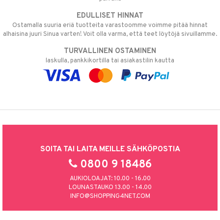
EDULLISET HINNAT
Ostamalla suuria eriä tuotteita varastoomme voimme pitää hinnat
alhaisina juuri Sinua varten! Voit olla varma, että teet löytöjä sivuillamme.
TURVALLINEN OSTAMINEN
laskulla, pankkikortilla tai asiakastilin kautta
SOITA TAI LAITA MEILLE SÄHKÖPOSTIA
0800 9 18486
AUKIOLOAJAT: 10.00 - 16.00
LOUNASTAUKO 13.00 - 14.00
INFO@SHOPPING4NET.COM