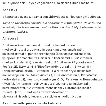
sekä lykopeenia. Täysin vegaaninen eikä sisällä turhia lisäaineita.
 energiaa
Annostus
2 kapselia päivässä, 1 aamiaisen yhteydessä ja 1 lounaan yhteydessä.
g
spalvelu
Tämä on ravintolisä. Suositeltua annostusta ei tule ylittää. Ravintolisää
ei voi käyttää korvaamaan monipuolista ravintoa. Säilytä pienten lasten
ksiä & vastauksia
ulottumattomissa.
tuotetta
Ainesosat
uuri
C-vitamiini (magnesium­askorbaatti), kapselin kuori
 verkkokaupasta
(hydroksimetyylipropyyliselluloosa), magnesiumsitraatti,
ndra
koliinibitartraatti, pantooteenihappo (kalsium pantotenaatti),
lykopeeni (tomaattiuute), niasiini (nikotiiniamidi), B12-vitamiini
uskyky
(metyylikobalamiini), sinkkisitraatti, B6-vitamiini (Pyridoksaali-5-
Fosfaatti), B2-vitamiini (Riboflaviini-5-fosfaatti), B1-vitamiini
(tiamiinihydrokloridi), E-vitamiini (D-alfa tokoferyylisukkinaatti),
nokkosenjuuriuute (
Urtica dioica.L
), L-Selenometionin, D3-vitamiini
(kolekalsiferoli), inositoli, koentsyymi Q10, :Para Amino Bensoehappo
(PABA), A-vitamiini (retinyyliasetaatti), mangaaniglukonaatti,
natriumboraatti, K2-vitamiini (menakinoni-7), krompiikolinaatti,
folaatti :[(6S) 5-metyylitetrahydrofoolihappo
glukosamiinisuola], :kuparisitraatti, kaliumjodidi, biotiini.
Ravintosisältö päiväannosta kohdens