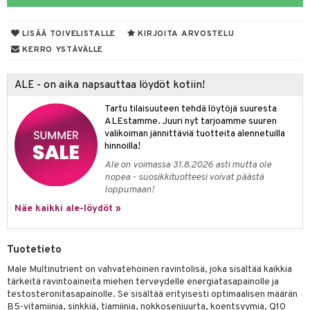
yt
verisuonet
ie
t
ood
LISÄÄ TOIVELISTALLE
KIRJOITA ARVOSTELU
talon kuorinta
 terveydenhuoltoa
poltto
rolia alentavat
KERRO YSTÄVÄLLE
talovoiteet
uolisto
rasvahapot
ta
ALE - on aika napsauttaa löydöt kotiin!
inen
hiuspuu
ostuttimet
uutta säätelevät
Tartu tilaisuuteen tehdä löytöjä suuresta
t
riset rasvahapot
evitys
t
iini
ALEstamme. Juuri nyt tarjoamme suuren
valikoiman jännittäviä tuotteita alennetuilla
nia vahvistavat
 & helpottava
 & K
hinnoilla!
Ale on voimassa 31.8.2026 asti mutta ole
apia
tus
& nenä & kurkku
idantit
nopea - suosikkituotteesi voivat päästä
loppumaan!
ulatus
iinit
Näe kaikki ale-löydöt »
o
puli
iinit
n
Tuotetieto
Male Multinutrient on vahvatehoinen ravintolisä, joka sisältää kaikkia
tärkeitä ravintoaineita miehen terveydelle energiatasapainolle ja
neraalit
testosteronitasapainolle. Se sisältää erityisesti optimaalisen määrän
B5-vitamiinia, sinkkiä, tiamiinia, nokkosenjuurta, koentsyymia, Q10