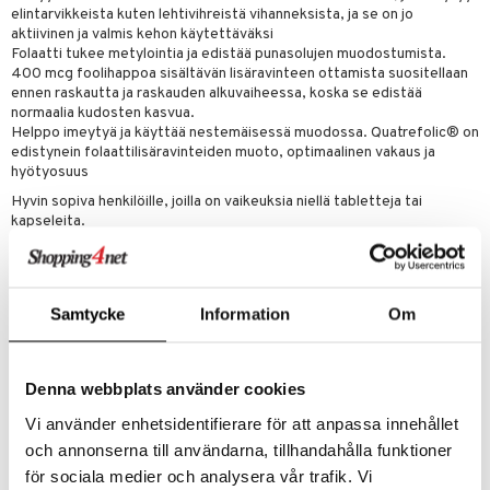
elintarvikkeista kuten lehtivihreistä vihanneksista, ja se on jo
aktiivinen ja valmis kehon käytettäväksi
 energiaa
Folaatti tukee metylointia ja edistää punasolujen muodostumista.
400 mcg foolihappoa sisältävän lisäravinteen ottamista suositellaan
g
ennen raskautta ja raskauden alkuvaiheessa, koska se edistää
spalvelu
normaalia kudosten kasvua.
Helppo imeytyä ja käyttää nestemäisessä muodossa. Quatrefolic® on
ksiä & vastauksia
edistynein folaattilisäravinteiden muoto, optimaalinen vakaus ja
hyötyosuus
tuotetta
uuri
Hyvin sopiva henkilöille, joilla on vaikeuksia niellä tabletteja tai
 verkkokaupasta
kapseleita.
ndra
Noin 400 tippaa per pullo, 100 päivän käyttö 4 tipalla
uskyky
Annostus
Samtycke
Information
Om
4 tippaa otetaan päivittäin veteen ruoan kanssa, kielen alle tai lääkärin
suosituksen mukaan. Ravistettava hyvin ennen käyttöä.
Tämä on ravintolisä. Suositeltua vuorokausiannosta ei saa ylittää.
Denna webbplats använder cookies
Ravintolisää ei tule käyttää monipuolisen ruokavalion vaihtoehtona.
Säilytettävä pienten lasten ulottumattomissa.
Vi använder enhetsidentifierare för att anpassa innehållet
och annonserna till användarna, tillhandahålla funktioner
Ainesosat
för sociala medier och analysera vår trafik. Vi
Puhdistettu vesi, stabilointiaineet (akaasiakumi, ksantaanikumi),