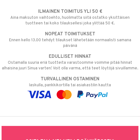
ILMAINEN TOIMITUS YLI 50 €
Aina maksuton vaihtoehto, huolimatta siitä ostatko yksittäisen
tuotteen tai koko tilauksellesi joka ylittää 50 €.
NOPEAT TOIMITUKSET
Ennen kello 13.00 tehdyt tilaukset lähetetään normaalisti samana
päivänä
EDULLISET HINNAT
Ostamalla suuria eriä tuotteita varastoomme voimme pitää hinnat
alhaisina juuri Sinua varten! Voit olla varma, että teet löytöjä sivuillamme.
TURVALLINEN OSTAMINEN
laskulla, pankkikortilla tai asiakastilin kautta