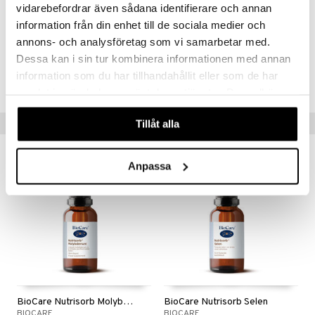
vidarebefordrar även sådana identifierare och annan
folaatti (kalsium L-metyylifolaatti), säilöntäaineet (sitruunahappo,
kaliumsorbaatti).
information från din enhet till de sociala medier och
annons- och analysföretag som vi samarbetar med.
Dessa kan i sin tur kombinera informationen med annan
Tuotenumero
information som du har tillhandahållit eller som de har
HBNAB-R9-15
samlat in när du har använt deras tjänster. Du godkänner
våra cookies vid fortsatt användande av vår webbplats.
Vinkkejä sinulle
Tillåt alla
Anpassa
BioCare Nutrisorb Molybden
BioCare Nutrisorb Selen
BIOCARE
BIOCARE