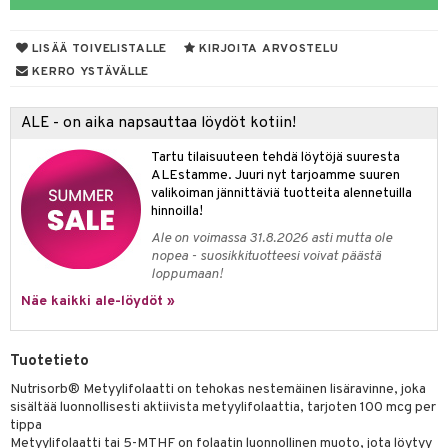
yt
verisuonet
ie
t
ood
LISÄÄ TOIVELISTALLE
KIRJOITA ARVOSTELU
talon kuorinta
 terveydenhuoltoa
poltto
rolia alentavat
KERRO YSTÄVÄLLE
talovoiteet
uolisto
rasvahapot
ta
ALE - on aika napsauttaa löydöt kotiin!
inen
hiuspuu
ostuttimet
uutta säätelevät
Tartu tilaisuuteen tehdä löytöjä suuresta
t
riset rasvahapot
evitys
t
iini
ALEstamme. Juuri nyt tarjoamme suuren
valikoiman jännittäviä tuotteita alennetuilla
nia vahvistavat
 & helpottava
 & K
hinnoilla!
Ale on voimassa 31.8.2026 asti mutta ole
apia
tus
& nenä & kurkku
idantit
nopea - suosikkituotteesi voivat päästä
loppumaan!
ulatus
miinit
Näe kaikki ale-löydöt »
o
puli
iinit
n
Tuotetieto
Nutrisorb® Metyylifolaatti on tehokas nestemäinen lisäravinne, joka
sisältää luonnollisesti aktiivista metyylifolaattia, tarjoten 100 mcg per
neraalit
tippa
Metyylifolaatti tai 5-MTHF on folaatin luonnollinen muoto, jota löytyy