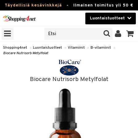
Täydellisiä kesävinkkejä
-
Ilmainen toimitus yli 50 €
Luontaistuotteet
ERKKEJÄ
Kauneudenhoito
JAT
UOTTEITA
Piilolinssit
Shopping4net
»
Luontaistuotteet
»
Vitamiinit
»
B-vitamiinit
»
Biocare Nutrisorb Metylfolat
Luontaistuotteet
silmät
Apteekki
suus
Biocare Nutrisorb Metylfolat
apot
Fitness
Koti & Sisustus
Lelut, Lapsi & Vauva
kkeet
Tuotemerkkejä
otteet
ät & pähkinät
Kampanjat
iho & kynnet
en