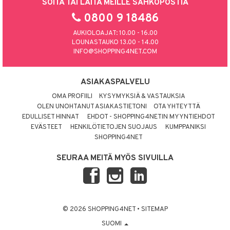
SOITA TAI LAITA MEILLE SÄHKÖPOSTIA
0800 9 18486
AUKIOLOAJAT: 10.00 - 16.00
LOUNASTAUKO 13.00 - 14.00
INFO@SHOPPING4NET.COM
ASIAKASPALVELU
OMA PROFIILI
KYSYMYKSIÄ & VASTAUKSIA
OLEN UNOHTANUT ASIAKASTIETONI
OTA YHTEYTTÄ
EDULLISET HINNAT
EHDOT - SHOPPING4NETIN MYYNTIEHDOT
EVÄSTEET
HENKILÖTIETOJEN SUOJAUS
KUMPPANIKSI
SHOPPING4NET
SEURAA MEITÄ MYÖS SIVUILLA
© 2026 SHOPPING4NET
•
SITEMAP
SUOMI