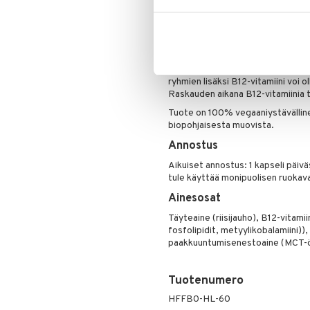
Tämä prosessi antaa tuotteelle pi
mikä tarkoittaa, että Holistic B12 
makuaineita.
Joissakin elämänvaiheissa ja tietyil
huomiota B12-vitamiinin saantiin
henkilöitä ja niitä, joilla on alha
ryhmien lisäksi B12-vitamiini voi ol
Raskauden aikana B12-vitamiinia t
Tuote on 100% vegaaniystävälline
biopohjaisesta muovista.
Annostus
Aikuiset annostus: 1 kapseli päiväs
tule käyttää monipuolisen ruokav
Ainesosat
Täyteaine (riisijauho), B12-vitami
fosfolipidit, metyylikobalamiini))
paakkuuntumisenestoaine (MCT-öljy
Tuotenumero
HFFB0-HL-60