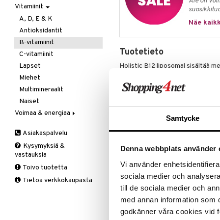
Ale on voi
Vitamiinit
Kivunlievitys
Juomat
C-vitamiini
Verisuonia vahvistavat
suosikkitu
Muuta
Kuidut
Estävä & helpottava
A, D, E & K
Näe kaikk
Valoterapia
Puhdistus
Korva & nenä & kurkku
Antioksidantit
Ruuansulatus
Muut
B-vitamiinit
Tuotetieto
Suolisto
Valkosipuli
C-vitamiinit
Viruksiin
Lapset
Holistic B12 liposomal sisältää me
vitamiinin muotoa, mikä tarkoittaa
Yskään
Miehet
muuntamista.
Multimineraalit
B12-vitamiini näyttelee tärkeää r
Naiset
vähentämään väsymystä ja uupumu
Voimaa & energiaa
verenmuodostusprosessiin tukema
Samtycke
hapen kuljettamisesta kehossa. B
Ginseng
hermoston normaalia toimintaa, mi
Asiakaspalvelu
Muut
muistiin sekä haju- ja makuaistiin.
Kysymyksiä &
Q-10
Denna webbplats använder 
Holistic B12 liposomaalinen metyyl
vastauksia
Ruusunjuuri
"rasvakupliin", jotka koostuvat fo
Vi använder enhetsidentifierar
Toivo tuotetta
Schizandra
solukalvomme. Tämä kapselointi e
sociala medier och analysera 
Tietoa verkkokaupasta
soluihimme, mikä voi lisätä vitam
Suorituskyky
till de sociala medier och a
*Holistic B12 liposomaalinen valmis
med annan information som du 
valmistusprosessilla. Sen sijaan, 
godkänner våra cookies vid f
liposomit valmistetaan kuivina ja