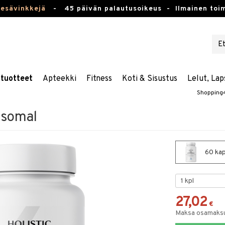
kesävinkkejä
-
45 päivän palautusoikeus -
Ilmainen toim
stuotteet
Apteekki
Fitness
Koti & Sisustus
Lelut, Lap
Shopping
osomal
60 kap
27,02
€
Maksa osamaksul