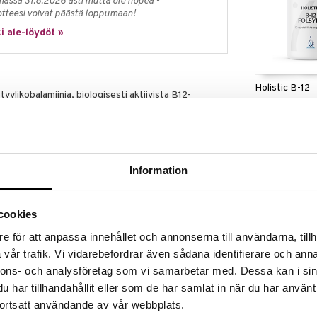
massa 31.8.2026 asti mutta ole nopea -
otteesi voivat päästä loppumaan!
i ale-löydöt »
Holistic B-12
tyylikobalamiinia, biologisesti aktiivista B12-
, että keho voi käyttää sitä suoraan ilman
HOLISTIC
16,49
€
oolia kehon energiankulutuksessa ja auttaa
sta. Tämä voimakas vitamiini osallistuu myös
lla punasolujen muodostumista, jotka vastaavat
Information
12-vitamiini edistää myös immuunijärjestelmän ja
kä puolestaan liittyy tuntoaistiin, tasapainoon,
cookies
ikobalamiini on kapseloitu liposomeihin, pieniin
sfolipideistä, samasta materiaalista kuin
e för att anpassa innehållet och annonserna till användarna, tillh
distää ravintoaineiden tehokasta kuljetusta
vår trafik. Vi vidarebefordrar även sådana identifierare och anna
iinin biologista hyötyosuutta ja imeytymistä kehossa.
nnons- och analysföretag som vi samarbetar med. Dessa kan i sin
tetaan innovatiivisella ja ainutlaatuisella
har tillhandahållit eller som de har samlat in när du har använt
että käytettäisiin lämpöä, painetta ja kemikaaleja,
ortsatt användande av vår webbplats.
 hellävaraisesti patentoidun menetelmän mukaisesti.