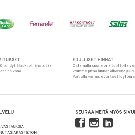
MITUKSET
EDULLISET HINNAT
00 tehdyt tilaukset lähetetään
Ostamalla suuria eriä tuotteita 
mana päivänä
voimme pitää hinnat alhaisina juuri
Voit olla varma, että teet löytöjä 
LVELU
SEURAA MEITÄ MYÖS SIVU
 VASTAUKSIA
UT ASIAKASTIETONI