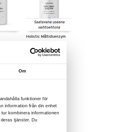
Saatavana useana
vaihtoehtona
Holistic Måltidsenzym
HOLISTIC
28,90
alk.
€
Om
andahålla funktioner för
n information från din enhet
 tur kombinera informationen
 deras tjänster. Du