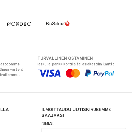
TURVALLINEN OSTAMINEN
varastoomme
laskulla, pankkikortilla tai asiakastilin kautta
 Sinua varten!
sivuillamme.
ILLA
ILMOITTAUDU UUTISKIRJEEMME
SAAJAKSI
NIMESI: