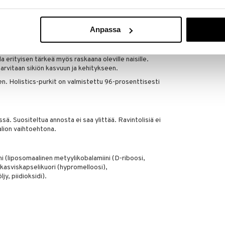
tkän säilyvyyden ja tekee siitä täysin mauttoman,
liposomaaliseen ei tarvitse lisätä säilöntäaineita tai
Anpassa
le ihmisille voi olla erityisen tärkeää kiinnittää
. Tämä koskee esimerkiksi vegaaneja, vanhempia
inen suolahapon tuotanto mahassa. Edellä mainittujen
la erityisen tärkeä myös raskaana oleville naisille.
arvitaan sikiön kasvuun ja kehitykseen.
n. Holistics-purkit on valmistettu 96-prosenttisesti
sä. Suositeltua annosta ei saa ylittää. Ravintolisiä ei
alion vaihtoehtona.
ini (liposomaalinen metyylikobalamiini (D-riboosi,
, kasviskapselikuori (hypromelloosi),
, piidioksidi).