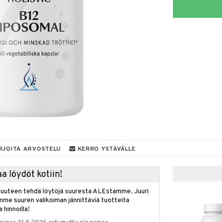
RJOITA ARVOSTELU
KERRO YSTÄVÄLLE
a löydöt kotiin!
isuuteen tehdä löytöjä suuresta ALEstamme. Juuri
mme suuren valikoiman jännittäviä tuotteita
a hinnoilla!