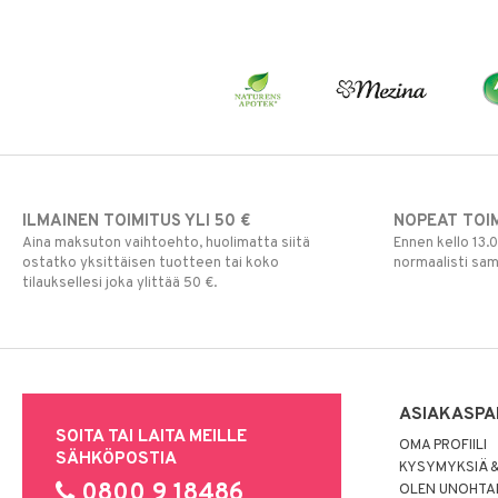
ILMAINEN TOIMITUS YLI 50 €
NOPEAT TOI
Aina maksuton vaihtoehto, huolimatta siitä
Ennen kello 13.
ostatko yksittäisen tuotteen tai koko
normaalisti sa
tilauksellesi joka ylittää 50 €.
ASIAKASPA
SOITA TAI LAITA MEILLE
OMA PROFIILI
SÄHKÖPOSTIA
KYSYMYKSIÄ &
0800 9 18486
OLEN UNOHTAN