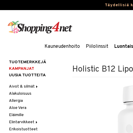
Täydellisiä 
Kauneudenhoito
Piilolinssit
Luontai
TUOTEMERKKEJÄ
Holistic B12 Lip
KAMPANJAT
UUSIA TUOTTEITA
Aivot & silmät
Alakuloisuus
Muisti
Allergia
Rasvahapot
Aloe Vera
Silmät
Eläimille
Elintarvikkeet
Erikoistuotteet
Hedelmät & pähkinät