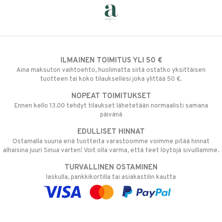
ILMAINEN TOIMITUS YLI 50 €
Aina maksuton vaihtoehto, huolimatta siitä ostatko yksittäisen
tuotteen tai koko tilauksellesi joka ylittää 50 €.
NOPEAT TOIMITUKSET
Ennen kello 13.00 tehdyt tilaukset lähetetään normaalisti samana
päivänä
EDULLISET HINNAT
Ostamalla suuria eriä tuotteita varastoomme voimme pitää hinnat
alhaisina juuri Sinua varten! Voit olla varma, että teet löytöjä sivuillamme.
TURVALLINEN OSTAMINEN
laskulla, pankkikortilla tai asiakastilin kautta