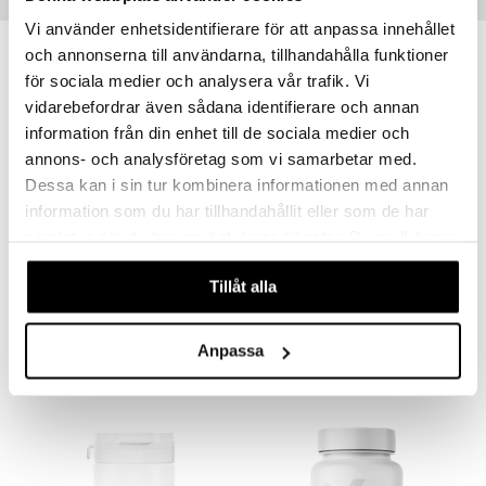
Suositut tuotteet
Vi använder enhetsidentifierare för att anpassa innehållet
och annonserna till användarna, tillhandahålla funktioner
för sociala medier och analysera vår trafik. Vi
vidarebefordrar även sådana identifierare och annan
information från din enhet till de sociala medier och
annons- och analysföretag som vi samarbetar med.
Dessa kan i sin tur kombinera informationen med annan
information som du har tillhandahållit eller som de har
samlat in när du har använt deras tjänster. Du godkänner
Saatavana useana vaihtoehtona
våra cookies vid fortsatt användande av vår webbplats.
B-vitaminkomplex
Holistic Mega B-komplex
Tillåt alla
HELHETSHÄLSA
HOLISTIC
14,90
15,90
alk.
€
€
Anpassa