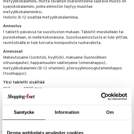
metyylikobalamiini, mutta tavallisin lisäravinteena saatava muoto on
syanokobalamiini, jonka elimistön täytyy muuntaa
metyylikobalamiiniksi.
 energiaa
Holistic B-12 sisältää metyylikobalamiinia.
g
Annostus
spalvelu
1 tabletti päivässä tai suositusten mukaan. Tabletit imeskellään tai
pureskellaan, ei niellä kokonaisina. Suositusannostusta ei tule ylittää,
ksiä & vastauksia
ravintolisällä ei tule korvata monipuolista ruokavaliota.
tuotetta
Ainesosat
uuri
Makeutusaine (sorbitoli, ksylitoli), makuaine (luonnollinen
 verkkokaupasta
sitruunajauhe), happamuuden säätelyaine (omenahappo),
ndra
metyylikobalamiini (B-12 vitamiini), pteroyylimonoglutamiinihappo
(foolihappo).
uskyky
Yksi tabletti sisältää
B12
1000 mcg
Foolihappo
400 mcg
Tuotenumero
Samtycke
Information
Om
HB00D-HL-90
Denna webbplats använder cookies