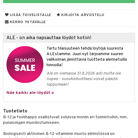
yt
verisuonet
ie
t
ood
LISÄÄ TOIVELISTALLE
KIRJOITA ARVOSTELU
talon kuorinta
 terveydenhuoltoa
poltto
rolia alentavat
KERRO YSTÄVÄLLE
talovoiteet
uolisto
rasvahapot
ta
ALE - on aika napsauttaa löydöt kotiin!
inen
hiuspuu
ostuttimet
uutta säätelevät
Tartu tilaisuuteen tehdä löytöjä suuresta
t
riset rasvahapot
evitys
t
iini
ALEstamme. Juuri nyt tarjoamme suuren
valikoiman jännittäviä tuotteita alennetuilla
nia vahvistavat
 & helpottava
 & K
hinnoilla!
Ale on voimassa 31.8.2026 asti mutta ole
apia
tus
& nenä & kurkku
idantit
nopea - suosikkituotteesi voivat päästä
loppumaan!
ulatus
miinit
Näe kaikki ale-löydöt »
o
puli
iinit
n
Tuotetieto
B-12 ja foolihappo osallistuvat soluissa moniin eri toimintoihin, mm.
punasolujen muodostumiseen.
neraalit
Biologisesti aktiivinen B-12-vitamiinin muoto elimistössä on