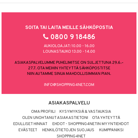
SOITA TAI LAITA MEILLE SÄHKÖPOSTIA
0800 9 18486
AUKIOLOAJAT: 10.00 - 16.00
LOUNASTAUKO 13.00 - 14.00
ASIAKASPALVELUMME PUHELIMITSE ON SULJETTUNA 29.6.–
27.7. OTA MEIHIN YHTEYTTÄ SÄHKÖPOSTITSE
NIIN AUTAMME SINUA MAHDOLLISIMMAN PIAN.
INFO@SHOPPING4NET.COM
ASIAKASPALVELU
OMA PROFIILI
KYSYMYKSIÄ & VASTAUKSIA
OLEN UNOHTANUT ASIAKASTIETONI
OTA YHTEYTTÄ
EDULLISET HINNAT
EHDOT - SHOPPING4NETIN MYYNTIEHDOT
EVÄSTEET
HENKILÖTIETOJEN SUOJAUS
KUMPPANIKSI
SHOPPING4NET