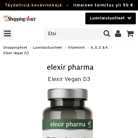
Täydellisiä kesävinkkejä
-
Ilmainen toimitus yli 50 €
Luontaistuotteet
ERKKEJÄ
Kauneudenhoito
JAT
UOTTEITA
Piilolinssit
Shopping4net
»
Luontaistuotteet
»
Vitamiinit
»
A, D, E & K
»
Elexir Vegan D3
Luontaistuotteet
silmät
Apteekki
suus
Elexir Vegan D3
apot
Fitness
Koti & Sisustus
Lelut, Lapsi & Vauva
kkeet
Tuotemerkkejä
otteet
ät & pähkinät
Kampanjat
iho & kynnet
en