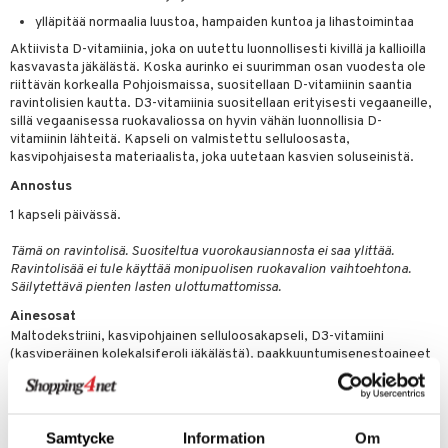
ylläpitää normaalia luustoa, hampaiden kuntoa ja lihastoimintaa
 energiaa
Aktiivista D-vitamiinia, joka on uutettu luonnollisesti kivillä ja kallioilla
kasvavasta jäkälästä. Koska aurinko ei suurimman osan vuodesta ole
g
riittävän korkealla Pohjoismaissa, suositellaan D-vitamiinin saantia
spalvelu
ravintolisien kautta. D3-vitamiinia suositellaan erityisesti vegaaneille,
sillä vegaanisessa ruokavaliossa on hyvin vähän luonnollisia D-
ksiä & vastauksia
vitamiinin lähteitä. Kapseli on valmistettu selluloosasta,
kasvipohjaisesta materiaalista, joka uutetaan kasvien soluseinistä.
tuotetta
uuri
Annostus
 verkkokaupasta
1 kapseli päivässä.
ndra
Tämä on ravintolisä. Suositeltua vuorokausiannosta ei saa ylittää.
uskyky
Ravintolisää ei tule käyttää monipuolisen ruokavalion vaihtoehtona.
Säilytettävä pienten lasten ulottumattomissa.
Ainesosat
Maltodekstriini, kasvipohjainen selluloosakapseli, D3-vitamiini
(kasviperäinen kolekalsiferoli jäkälästä), paakkuuntumisenestoaineet
(magnesiumstearaatti, piidioksidi).
Sisältö per vuorokausiannos, 1 kapseli (DRI%)
D3-vitamiini (jääkästä) 100 µg (4000 IU) (2000%)
Samtycke
Information
Om
*DRI = % päivittäisestä viitearvosta