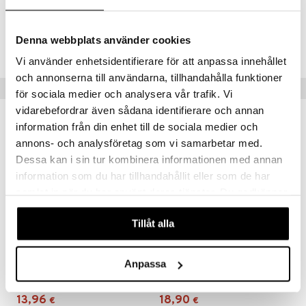
Tuotenumero
Denna webbplats använder cookies
HVD40-EN-100
Vi använder enhetsidentifierare för att anpassa innehållet
och annonserna till användarna, tillhandahålla funktioner
Suositut tuotteet
för sociala medier och analysera vår trafik. Vi
vidarebefordrar även sådana identifierare och annan
information från din enhet till de sociala medier och
annons- och analysföretag som vi samarbetar med.
Dessa kan i sin tur kombinera informationen med annan
information som du har tillhandahållit eller som de har
samlat in när du har använt deras tjänster. Du godkänner
våra cookies vid fortsatt användande av vår webbplats.
Tillåt alla
Helhetshälsa D3-vitamin 75µg
Helhetshälsa E-vitamin
Anpassa
HELHETSHÄLSA
HELHETSHÄLSA
13,96
18,90
€
€