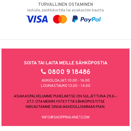
TURVALLINEN OSTAMINEN
laskulla, pankkikortilla tai asiakastilin kautta
SOITA TAI LAITA MEILLE SÄHKÖPOSTIA
0800 9 18486
AUKIOLOAJAT: 10.00 - 16.00
LOUNASTAUKO 13.00 - 14.00
ASIAKASPALVELUMME PUHELIMITSE ON SULJETTUNA 29.6.–
27.7. OTA MEIHIN YHTEYTTÄ SÄHKÖPOSTITSE
NIIN AUTAMME SINUA MAHDOLLISIMMAN PIAN.
INFO@SHOPPING4NET.COM