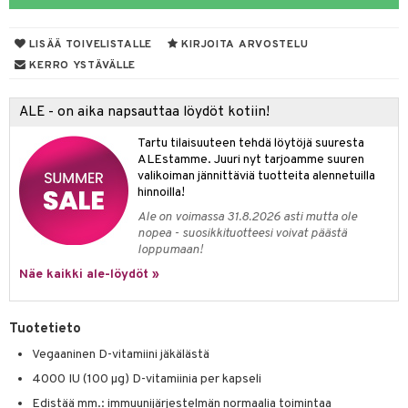
yt
verisuonet
ie
t
ood
LISÄÄ TOIVELISTALLE
KIRJOITA ARVOSTELU
talon kuorinta
 terveydenhuoltoa
poltto
rolia alentavat
KERRO YSTÄVÄLLE
talovoiteet
uolisto
rasvahapot
ta
ALE - on aika napsauttaa löydöt kotiin!
inen
hiuspuu
ostuttimet
uutta säätelevät
Tartu tilaisuuteen tehdä löytöjä suuresta
t
riset rasvahapot
evitys
t
iini
ALEstamme. Juuri nyt tarjoamme suuren
valikoiman jännittäviä tuotteita alennetuilla
nia vahvistavat
 & helpottava
 & K
hinnoilla!
Ale on voimassa 31.8.2026 asti mutta ole
apia
tus
& nenä & kurkku
idantit
nopea - suosikkituotteesi voivat päästä
loppumaan!
ulatus
iinit
Näe kaikki ale-löydöt »
o
puli
iinit
n
Tuotetieto
Vegaaninen D-vitamiini jäkälästä
4000 IU (100 µg) D-vitamiinia per kapseli
neraalit
Edistää mm.: immuunijärjestelmän normaalia toimintaa