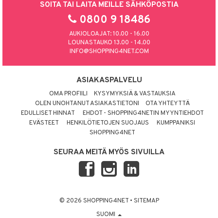
SOITA TAI LAITA MEILLE SÄHKÖPOSTIA
0800 9 18486
AUKIOLOAJAT: 10.00 - 16.00
LOUNASTAUKO 13.00 - 14.00
INFO@SHOPPING4NET.COM
ASIAKASPALVELU
OMA PROFIILI
KYSYMYKSIÄ & VASTAUKSIA
OLEN UNOHTANUT ASIAKASTIETONI
OTA YHTEYTTÄ
EDULLISET HINNAT
EHDOT - SHOPPING4NETIN MYYNTIEHDOT
EVÄSTEET
HENKILÖTIETOJEN SUOJAUS
KUMPPANIKSI
SHOPPING4NET
SEURAA MEITÄ MYÖS SIVUILLA
© 2026 SHOPPING4NET
•
SITEMAP
SUOMI