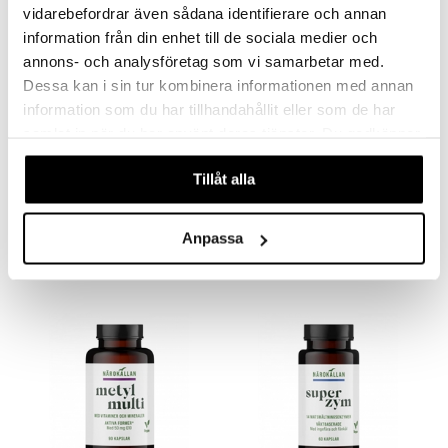
vidarebefordrar även sådana identifierare och annan
information från din enhet till de sociala medier och
annons- och analysföretag som vi samarbetar med.
Dessa kan i sin tur kombinera informationen med annan
information som du har tillhandahållit eller som de har
samlat in när du har använt deras tjänster. Du godkänner
våra cookies vid fortsatt användande av vår webbplats.
Närokällan A-Vitamin
Närokällan C-vitamin 500 mg
Tillåt alla
NÄROKÄLLAN
NÄROKÄLLAN
14,90
11,95
€
€
Anpassa