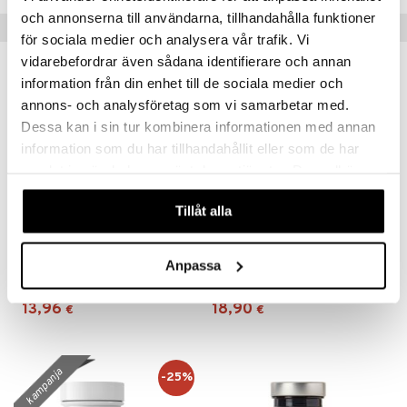
och annonserna till användarna, tillhandahålla funktioner
Suositut tuotteet
för sociala medier och analysera vår trafik. Vi
vidarebefordrar även sådana identifierare och annan
information från din enhet till de sociala medier och
annons- och analysföretag som vi samarbetar med.
Dessa kan i sin tur kombinera informationen med annan
information som du har tillhandahållit eller som de har
samlat in när du har använt deras tjänster. Du godkänner
våra cookies vid fortsatt användande av vår webbplats.
Tillåt alla
Helhetshälsa D3-vitamin 75µg
Helhetshälsa E-vitamin
Anpassa
HELHETSHÄLSA
HELHETSHÄLSA
13,96
18,90
€
€
kampanja
-25%