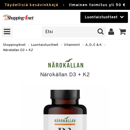
Täydellisiä kesävinkkejä
-
Ilmainen toimitus yli 50 €
Luontaistuotteet
ERKKEJÄ
Kauneudenhoito
JAT
UOTTEITA
Piilolinssit
Shopping4net
»
Luontaistuotteet
»
Vitamiinit
»
A, D, E & K
»
Närokällan D3 + K2
Luontaistuotteet
silmät
Apteekki
suus
Närokällan D3 + K2
apot
Fitness
Koti & Sisustus
Lelut, Lapsi & Vauva
kkeet
Tuotemerkkejä
otteet
ät & pähkinät
Kampanjat
iho & kynnet
en