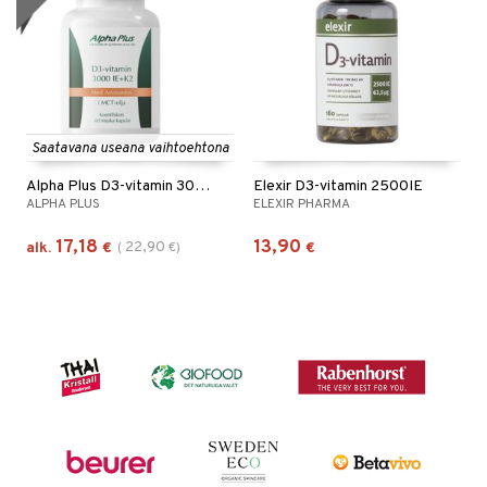
Saatavana useana vaihtoehtona
Alpha Plus D3-vitamin 3000 IE + K2
Elexir D3-vitamin 2500IE
ALPHA PLUS
ELEXIR PHARMA
17,18
13,90
22,90
alk.
€
(
€
)
€