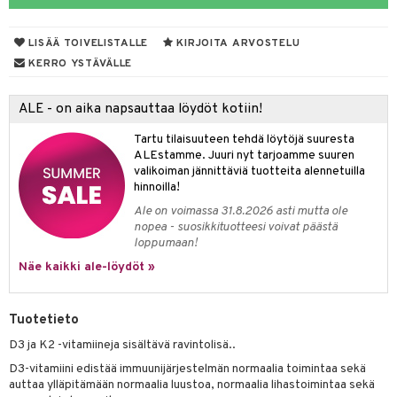
yt
verisuonet
ie
t
ood
LISÄÄ TOIVELISTALLE
KIRJOITA ARVOSTELU
talon kuorinta
 terveydenhuoltoa
poltto
rolia alentavat
KERRO YSTÄVÄLLE
talovoiteet
uolisto
rasvahapot
ta
ALE - on aika napsauttaa löydöt kotiin!
inen
hiuspuu
ostuttimet
uutta säätelevät
Tartu tilaisuuteen tehdä löytöjä suuresta
t
riset rasvahapot
evitys
t
iini
ALEstamme. Juuri nyt tarjoamme suuren
valikoiman jännittäviä tuotteita alennetuilla
nia vahvistavat
 & helpottava
 & K
hinnoilla!
Ale on voimassa 31.8.2026 asti mutta ole
apia
tus
& nenä & kurkku
idantit
nopea - suosikkituotteesi voivat päästä
loppumaan!
ulatus
iinit
Näe kaikki ale-löydöt »
o
puli
iinit
n
Tuotetieto
D3 ja K2 -vitamiineja sisältävä ravintolisä..
D3-vitamiini edistää immuunijärjestelmän normaalia toimintaa sekä
neraalit
auttaa ylläpitämään normaalia luustoa, normaalia lihastoimintaa sekä