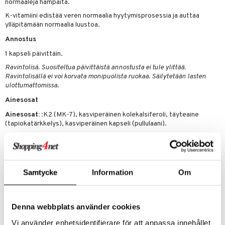
normaaleja hampaita.
K-vitamiini edistää veren normaalia hyytymisprosessia ja auttaa
 energiaa
ylläpitämään normaalia luustoa.
g
Annostus
spalvelu
1 kapseli päivittäin.
ksiä & vastauksia
Ravintolisä. Suositeltua päivittäistä annostusta ei tule ylittää.
Ravintolisällä ei voi korvata monipuolista ruokaa. Säilytetään lasten
tuotetta
ulottumattomissa.
uuri
 verkkokaupasta
Ainesosat
ndra
Ainesosat:
:K2 (MK-7), kasviperäinen kolekalsiferoli, täyteaine
(tapiokatärkkelys), kasviperäinen kapseli (pullulaani).
uskyky
Ravintosisältö kapselia kohde
D3-vitamiini
62 µg
Samtycke
Information
Om
K2-vitamiini
85 µg
Tuotenumero
Denna webbplats använder cookies
HSCI9-ZP-60
Vi använder enhetsidentifierare för att anpassa innehållet