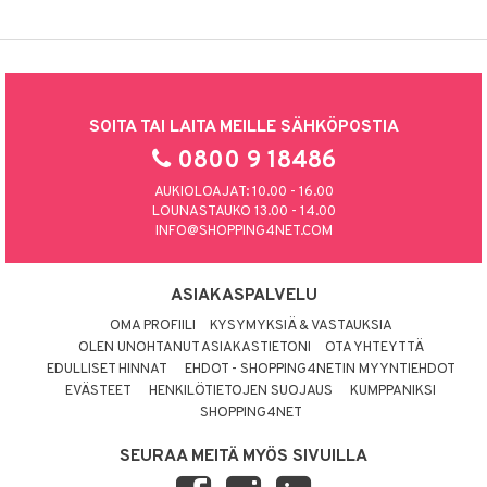
SOITA TAI LAITA MEILLE SÄHKÖPOSTIA
0800 9 18486
AUKIOLOAJAT: 10.00 - 16.00
LOUNASTAUKO 13.00 - 14.00
INFO@SHOPPING4NET.COM
ASIAKASPALVELU
OMA PROFIILI
KYSYMYKSIÄ & VASTAUKSIA
OLEN UNOHTANUT ASIAKASTIETONI
OTA YHTEYTTÄ
EDULLISET HINNAT
EHDOT - SHOPPING4NETIN MYYNTIEHDOT
EVÄSTEET
HENKILÖTIETOJEN SUOJAUS
KUMPPANIKSI
SHOPPING4NET
SEURAA MEITÄ MYÖS SIVUILLA