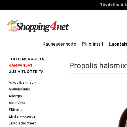
Täydellisiä 
Kauneudenhoito
Piilolinssit
Luontai
TUOTEMERKKEJÄ
Propolis halsmix
KAMPANJAT
UUSIA TUOTTEITA
Aivot & silmät
Alakuloisuus
Muisti
Allergia
Rasvahapot
Aloe Vera
Silmät
Eläimille
Elintarvikkeet
Erikoistuotteet
Hedelmät & pähkinät