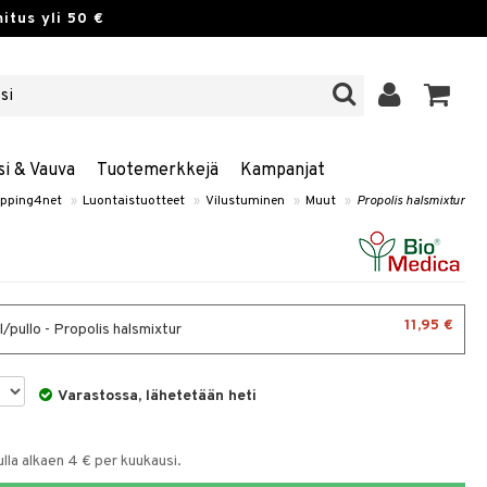
itus yli 50 €
si & Vauva
Tuotemerkkejä
Kampanjat
pping4net
»
Luontaistuotteet
»
Vilustuminen
»
Muut
»
Propolis halsmixtur
11,95 €
/pullo - Propolis halsmixtur
Varastossa, lähetetään heti
la alkaen 4 € per kuukausi.