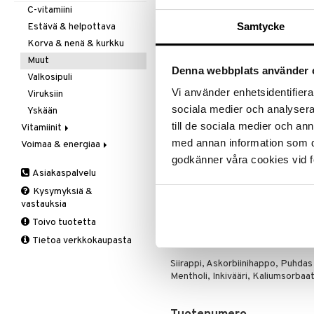
Ale on voi
Kivunlievitys
Juomat
C-vitamiini
Verisuonia vahvistavat
suosikkitu
Muuta
Kuidut
Samtycke
Estävä & helpottava
Näe kaikk
Valoterapia
Puhdistus
Korva & nenä & kurkku
Ruuansulatus
Muut
Denna webbplats använder 
Tuotetieto
Suolisto
Valkosipuli
Vi använder enhetsidentifierar
Viruksiin
Propolis – luonnollisesti pehmittäv
sociala medier och analysera 
Yskään
Hunaja on tunnettu ja tärkeä mehi
till de sociala medier och a
Vitamiinit
tilkitsee mehiläispesän. Mehiläis
med annan information som du 
Voimaa & energiaa
A, D, E & K
ainutlaatuisia ominaisuuksia jotk
Propolis koostuu yli 80 luonnollis
godkänner våra cookies vid f
Antioksidantit
Ginseng
tuotteen. Koostumukseen sisältyy m
Asiakaspalvelu
B-vitamiinit
Muut
lähestulkoon kaikki aminohapot. Li
Kysymyksiä &
C-vitamiinit
Q-10
Annostus
vastauksia
Lapset
Ruusunjuuri
Toivo tuotetta
1 rkl, 3 kertaa päivässä tai tarpe
Miehet
Schizandra
Tietoa verkkokaupasta
Ainesosat
Multimineraalit
Suorituskyky
Naiset
Siirappi, Askorbiinihappo, Puhdas 
Mentholi, Inkivääri, Kaliumsorbaat