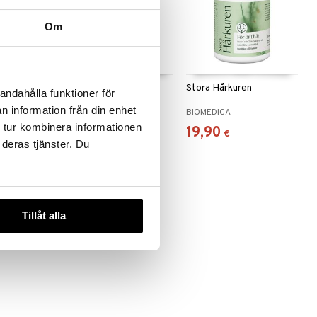
Om
 useana
htona
polis
Rubicon
Stora Hårkuren
andahålla funktioner för
n information från din enhet
BIOMEDICA
BIOMEDICA
 tur kombinera informationen
25,90
19,90
€
€
€
 deras tjänster. Du
Tillåt alla