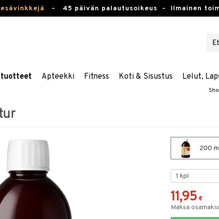
kesävinkkejä
-
45 päivän palautusoikeus -
Ilmainen toim
stuotteet
Apteekki
Fitness
Koti & Sisustus
Lelut, Lap
Sho
tur
200 ml
11,95
€
Maksa osamaksul