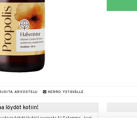
RJOITA ARVOSTELU
KERRO YSTÄVÄLLE
a löydöt kotiin!
isuuteen tehdä löytöjä suuresta ALEstamme. Juuri
mme suuren valikoiman jännittäviä tuotteita
a hinnoilla!