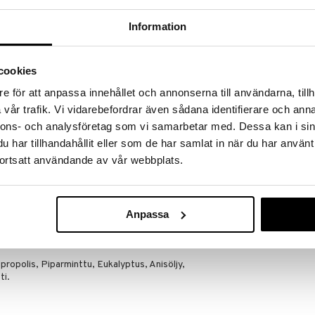
massa 31.8.2026 asti mutta ole nopea -
otteesi voivat päästä loppumaan!
Information
i ale-löydöt »
Saatavana
vaihtoe
cookies
BioMedica Pro
e för att anpassa innehållet och annonserna till användarna, tillh
ä ja piristävä.
vår trafik. Vi vidarebefordrar även sådana identifierare och anna
BIOMEDICA
läistuote. Vähemmän tunnettu on mehiläiskitti joka
nnons- och analysföretag som vi samarbetar med. Dessa kan i sin
12,05
kittiä voidaan myös kutsua Propolikseksi, omaten
alk.
har tillhandahållit eller som de har samlat in när du har använt
a tekevät sen mielenkiintoiseksi terveyden kannalta.
esta aineesta ja yhdessä ne luovat ainutlaatuisen
ortsatt användande av vår webbplats.
m. E-, A- ja B -vitamiinit, kaikki mineraalit ja
säksi se sisältää monia kiinnostavia bioflavonoideja.
Anpassa
en mukaan.
propolis, Piparminttu, Eukalyptus, Anisöljy,
ti.