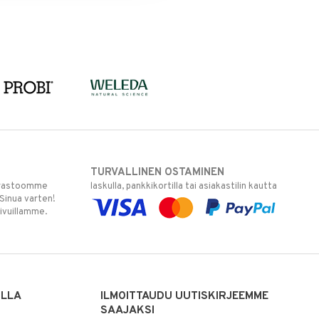
TURVALLINEN OSTAMINEN
varastoomme
laskulla, pankkikortilla tai asiakastilin kautta
 Sinua varten!
sivuillamme.
ILLA
ILMOITTAUDU UUTISKIRJEEMME
SAAJAKSI