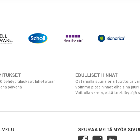
MITUKSET
EDULLISET HINNAT
00 tehdyt tilaukset lähetetään
Ostamalla suuria eriä tuotteita 
mana päivänä
voimme pitää hinnat alhaisina juuri
Voit olla varma, että teet löytöjä 
LVELU
SEURAA MEITÄ MYÖS SIVU