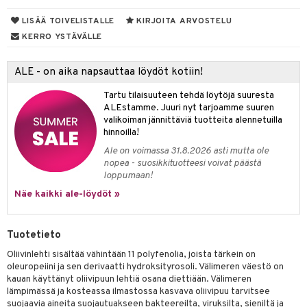
yt
LISÄÄ TOIVELISTALLE
KIRJOITA ARVOSTELU
verisuonet
ie
t
ood
KERRO YSTÄVÄLLE
talon kuorinta
 terveydenhuoltoa
poltto
rolia alentavat
talovoiteet
uolisto
rasvahapot
ta
ALE - on aika napsauttaa löydöt kotiin!
inen
hiuspuu
ostuttimet
uutta säätelevät
Tartu tilaisuuteen tehdä löytöjä suuresta
ALEstamme. Juuri nyt tarjoamme suuren
riset rasvahapot
evitys
t
iini
valikoiman jännittäviä tuotteita alennetuilla
hinnoilla!
nia vahvistavat
 & helpottava
Ale on voimassa 31.8.2026 asti mutta ole
nopea - suosikkituotteesi voivat päästä
apia
tus
& nenä & kurkku
loppumaan!
ulatus
Näe kaikki ale-löydöt »
o
puli
Tuotetieto
n
Oliivinlehti sisältää vähintään 11 polyfenolia, joista tärkein on
oleuropeiini ja sen derivaatti hydroksityrosoli. Välimeren väestö on
kauan käyttänyt oliivipuun lehtiä osana diettiään. Välimeren
t
lämpimässä ja kosteassa ilmastossa kasvava oliivipuu tarvitsee
suojaavia aineita suojautuakseen bakteereilta, viruksilta, sieniltä ja