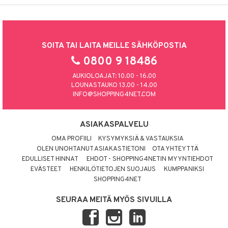
SOITA TAI LAITA MEILLE SÄHKÖPOSTIA
0800 9 18486
AUKIOLOAJAT: 10.00 - 16.00
LOUNASTAUKO 13.00 - 14.00
INFO@SHOPPING4NET.COM
ASIAKASPALVELU
OMA PROFIILI
KYSYMYKSIÄ & VASTAUKSIA
OLEN UNOHTANUT ASIAKASTIETONI
OTA YHTEYTTÄ
EDULLISET HINNAT
EHDOT - SHOPPING4NETIN MYYNTIEHDOT
EVÄSTEET
HENKILÖTIETOJEN SUOJAUS
KUMPPANIKSI
SHOPPING4NET
SEURAA MEITÄ MYÖS SIVUILLA