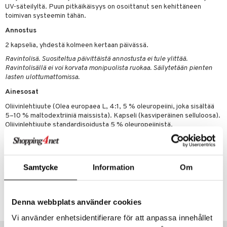
 energiaa
 & K
UV-säteilyltä. Puun pitkäikäisyys on osoittanut sen kehittäneen
toimivan systeemin tähän.
idantit
g
spalvelu
Annostus
iinit
2 kapselia, yhdestä kolmeen kertaan päivässä.
ksiä & vastauksia
iinit
Ravintolisä. Suositeltua päivittäistä annostusta ei tule ylittää.
tuotetta
Ravintolisällä ei voi korvata monipuolista ruokaa. Säilytetään pienten
uuri
lasten ulottumattomissa.
 verkkokaupasta
Ainesosat
ndra
Oliivinlehtiuute (Olea europaea L, 4:1, 5 % oleuropeiini, joka sisältää
neraalit
uskyky
5–10 % maltodextriiniä maissista). Kapseli (kasviperäinen selluloosa).
Oliivinlehtiuute standardisoidusta 5 % oleuropeiinistä.
Sisältö päiväannosta kohden 2 kap
Oliivinlehtiuute 4:1
1 000 mg
- josta oleuropeiinia
50 mg
Samtycke
Information
Om
Tuotenumero
HO102-AP-120
Denna webbplats använder cookies
Vi använder enhetsidentifierare för att anpassa innehållet