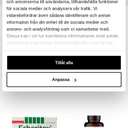
Suositut tuotteet
och annonserna till användarna, tillhandahålla funktioner
för sociala medier och analysera vår trafik. Vi
vidarebefordrar även sådana identifierare och annan
information från din enhet till de sociala medier och
eco
annons- och analysföretag som vi samarbetar med.
Dessa kan i sin tur kombinera informationen med annan
information som du har tillhandahållit eller som de har
samlat in när du har använt deras tjänster. Du godkänner
våra cookies vid fortsatt användande av vår webbplats.
Tillåt alla
L-Lysin
Weleda Rhinodoron Nasal Spray
HELHETSHÄLSA
WELEDA
Anpassa
13,90
11,50
€
€