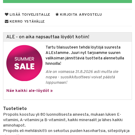
yt
verisuonet
ie
t
ood
LISÄÄ TOIVELISTALLE
KIRJOITA ARVOSTELU
talon kuorinta
 terveydenhuoltoa
poltto
rolia alentavat
KERRO YSTÄVÄLLE
talovoiteet
uolisto
rasvahapot
ta
ALE - on aika napsauttaa löydöt kotiin!
inen
hiuspuu
ostuttimet
uutta säätelevät
Tartu tilaisuuteen tehdä löytöjä suuresta
riset rasvahapot
evitys
t
iini
ALEstamme. Juuri nyt tarjoamme suuren
valikoiman jännittäviä tuotteita alennetuilla
nia vahvistavat
 & helpottava
hinnoilla!
Ale on voimassa 31.8.2026 asti mutta ole
apia
tus
& nenä & kurkku
nopea - suosikkituotteesi voivat päästä
loppumaan!
ulatus
Näe kaikki ale-löydöt »
o
puli
n
Tuotetieto
Propolis koostuu yli 80 luonnollisesta aineesta, mukaan lukien E-
vitamiini, A-vitamiini ja B-vitamiinit, kaikki mineraalit ja lähes kaikki
aminohapot.
t
Propolis eli mehiläiskitti on sekoitus puiden kasvihartsia, siitepölyä ja