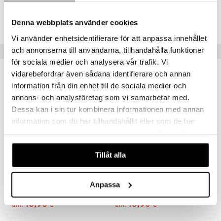
Tuotenumero
HP00N-AP-90
Denna webbplats använder cookies
Vi använder enhetsidentifierare för att anpassa innehållet
och annonserna till användarna, tillhandahålla funktioner
Suositut tuotteet
för sociala medier och analysera vår trafik. Vi
vidarebefordrar även sådana identifierare och annan
information från din enhet till de sociala medier och
annons- och analysföretag som vi samarbetar med.
Dessa kan i sin tur kombinera informationen med annan
information som du har tillhandahållit eller som de har
samlat in när du har använt deras tjänster. Du godkänner
våra cookies vid fortsatt användande av vår webbplats.
Tillåt alla
Saatavana useana vaihtoehtona
Saatavana useana vaihtoehtona
Ledins Strath
Bio-Strath elixir
Anpassa
LEDINS
BIO-STRATH
16,90
16,90
alk.
€
alk.
€