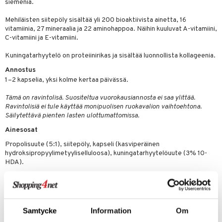
siemeniä.
 energiaa
 & K
Mehiläisten siitepöly sisältää yli 200 bioaktiivista ainetta, 16
idantit
g
spalvelu
vitamiinia, 27 mineraalia ja 22 aminohappoa. Näihin kuuluvat A-vitamiini,
C-vitamiini ja E-vitamiini.
iinit
ksiä & vastauksia
iinit
Kuningatarhyytelö on proteiinirikas ja sisältää luonnollista kollageenia.
tuotetta
Annostus
uuri
1–2 kapselia, yksi kolme kertaa päivässä.
 verkkokaupasta
ndra
Tämä on ravintolisä. Suositeltua vuorokausiannosta ei saa ylittää.
Ravintolisiä ei tule käyttää monipuolisen ruokavalion vaihtoehtona.
neraalit
uskyky
Säilytettävä pienten lasten ulottumattomissa.
Ainesosat
Propolisuute (5:1), siitepöly, kapseli (kasviperäinen
hydroksipropyylimetyyliselluloosa), kuningatarhyytelöuute (3% 10-
HDA).
Sisältö per vuorokausiannos, 1 kapseli
Propolisuutetta 250 mg
Mehiläisten siitepölyä 200 mg
Emomaitoa 10 mg
Samtycke
Information
Om