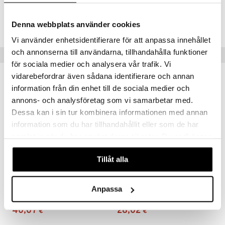
Tuotenumero
HNLLN-QV-100
Denna webbplats använder cookies
Vi använder enhetsidentifierare för att anpassa innehållet
och annonserna till användarna, tillhandahålla funktioner
Suositut tuotteet
för sociala medier och analysera vår trafik. Vi
vidarebefordrar även sådana identifierare och annan
information från din enhet till de sociala medier och
annons- och analysföretag som vi samarbetar med.
Dessa kan i sin tur kombinera informationen med annan
information som du har tillhandahållit eller som de har
samlat in när du har använt deras tjänster. Du godkänner
våra cookies vid fortsatt användande av vår webbplats.
Tillåt alla
Holistic UltraDetox
Holistic UltraTarm
Anpassa
HOLISTIC
HOLISTIC
40,07
28,02
€
€