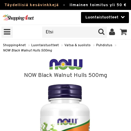
Täydellisiä kesävinkkejä
-
Ilmainen toimitus yli 50 €
Luontaistuotteet
ERKKEJÄ
Kauneudenhoito
JAT
UOTTEITA
Piilolinssit
Shopping4net
»
Luontaistuotteet
»
Vatsa & suolisto
»
Puhdistus
»
NOW Black Walnut Hulls 500mg
Luontaistuotteet
silmät
Apteekki
suus
NOW Black Walnut Hulls 500mg
apot
Fitness
Koti & Sisustus
Lelut, Lapsi & Vauva
kkeet
Tuotemerkkejä
otteet
ät & pähkinät
Kampanjat
iho & kynnet
en