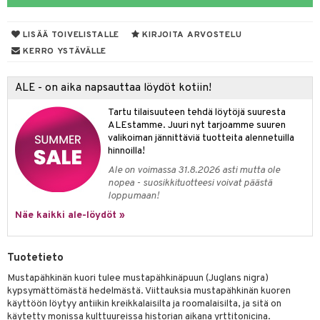
yt
verisuonet
ie
t
ood
LISÄÄ TOIVELISTALLE
KIRJOITA ARVOSTELU
talon kuorinta
 terveydenhuoltoa
poltto
rolia alentavat
KERRO YSTÄVÄLLE
talovoiteet
uolisto
rasvahapot
ta
ALE - on aika napsauttaa löydöt kotiin!
hiuspuu
ostuttimet
uutta säätelevät
Tartu tilaisuuteen tehdä löytöjä suuresta
riset rasvahapot
evitys
t
ALEstamme. Juuri nyt tarjoamme suuren
valikoiman jännittäviä tuotteita alennetuilla
nia vahvistavat
hinnoilla!
Ale on voimassa 31.8.2026 asti mutta ole
apia
tus
nopea - suosikkituotteesi voivat päästä
loppumaan!
ulatus
Näe kaikki ale-löydöt »
o
inen
Tuotetieto
t
iini
Mustapähkinän kuori tulee mustapähkinäpuun (Juglans nigra)
kypsymättömästä hedelmästä. Viittauksia mustapähkinän kuoren
 energiaa
 & helpottava
 & K
käyttöön löytyy antiikin kreikkalaisilta ja roomalaisilta, ja sitä on
käytetty monissa kulttuureissa historian aikana yrttitonicina.