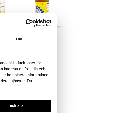
ing II
Living Cleanse
Om
ZONS
VITAL BODY & SOUL
39,90
€
andahålla funktioner för
n information från din enhet
 tur kombinera informationen
 deras tjänster. Du
Tillåt alla