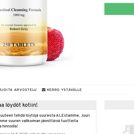
RJOITA ARVOSTELU
KERRO YSTÄVÄLLE
a löydöt kotiin!
isuuteen tehdä löytöjä suuresta ALEstamme. Juuri
mme suuren valikoiman jännittäviä tuotteita
a hinnoilla!