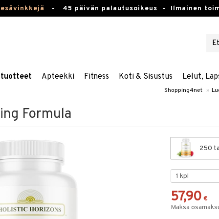
kesävinkkejä
-
45 päivän palautusoikeus -
Ilmainen toim
stuotteet
Apteekki
Fitness
Koti & Sisustus
Lelut, Lap
Shopping4net
»
Lu
sing Formula
250 tab
57,90
€
Maksa osamaksul