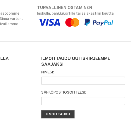
TURVALLINEN OSTAMINEN
varastoomme
laskulla, pankkikortilla tai asiakastilin kautta
 Sinua varten!
sivuillamme.
ILLA
ILMOITTAUDU UUTISKIRJEEMME
SAAJAKSI
NIMESI:
SÄHKÖPOSTIOSOITTEESI: