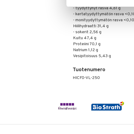
Rasva 4,96 g
- tyydyttynyt rasva 4,61 g
- kertatyydyttymätön rasva <0,1
- monityydyttymätön rasva <0,10
Hiilihydraatti 31,4 g
- sokerit 2,56 g
Kuitu 47,4 g
Proteiini 70,1 g
Natrium 1,12 g
Vesipitoisuus 5,43 g
Tuotenumero
HICF0-VL-250