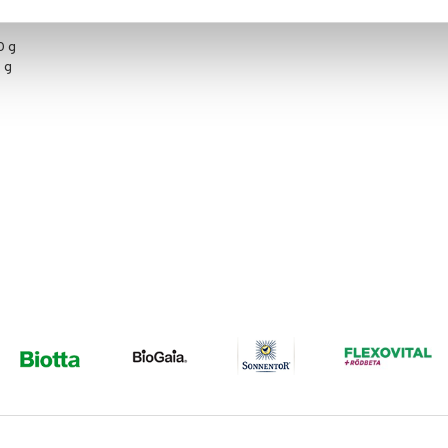
0 g
 g