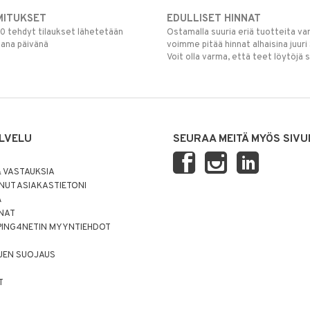
MITUKSET
EDULLISET HINNAT
00 tehdyt tilaukset lähetetään
Ostamalla suuria eriä tuotteita 
mana päivänä
voimme pitää hinnat alhaisina juuri
Voit olla varma, että teet löytöjä 
LVELU
SEURAA MEITÄ MYÖS SIVU
 VASTAUKSIA
UT ASIAKASTIETONI
Ä
NNAT
PING4NETIN MYYNTIEHDOT
JEN SUOJAUS
T