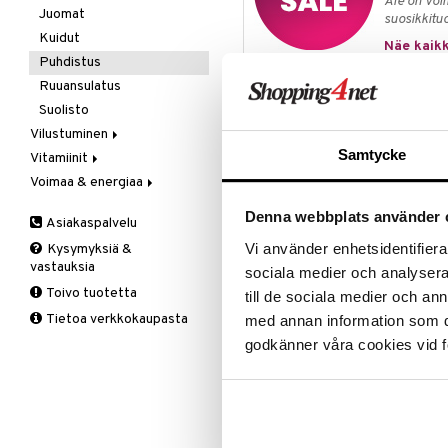
Ale on voi
Kivunlievitys
Juomat
Verisuonia vahvistavat
suosikkitu
Muuta
Kuidut
Näe kaikk
Valoterapia
Puhdistus
Ruuansulatus
Tuotetieto
Suolisto
Vilustuminen
Intestinal Cleansing Formula sisäl
Grey, ja se koostuu yrttisekoitu
Samtycke
Vitamiinit
C-vitamiini
Annostus
Voimaa & energiaa
Estävä & helpottava
A, D, E & K
Korva & nenä & kurkku
Antioksidantit
Ginseng
½ - 3 tablettia 1-4 kertaa päiväss
Denna webbplats använder 
Asiakaspalvelu
Muut
B-vitamiinit
Muut
Tämä on ravintolisä. Suositeltua vuo
Vi använder enhetsidentifierar
Kysymyksiä &
Valkosipuli
C-vitamiinit
Q-10
käyttää monipuolisen ruokavalion 
vastauksia
sociala medier och analysera 
ulottumattomissa.
Viruksiin
Lapset
Ruusunjuuri
Toivo tuotetta
till de sociala medier och a
Ainesosat
Yskään
Miehet
Schizandra
Tietoa verkkokaupasta
med annan information som du 
Multimineraalit
Suorituskyky
Pihatähtimö, irlanninsammal, neili
godkänner våra cookies vid f
amerikanporssi, maissisilkkiuute, 
Naiset
Ravintosisältö / 100g:
Energiaa 1220 kJ (291 kcal)