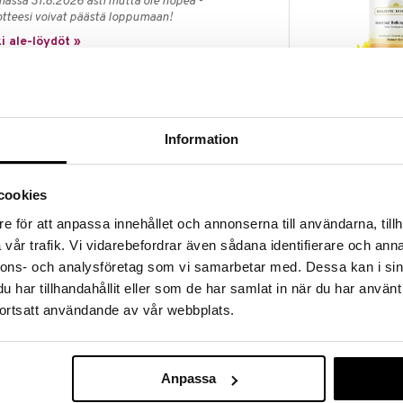
massa 31.8.2026 asti mutta ole nopea -
otteesi voivat päästä loppumaan!
i ale-löydöt »
Intestinal Bulk
tyy Holistic Horizons -sarjaan, jonka on luonut Robert
ksesta tablettimuodossa.
Information
HOLISTIC HORI
31,90
€
ä.
cookies
rokausiannosta ei saa ylittää. Ravintolisiä ei tule
e för att anpassa innehållet och annonserna till användarna, tillh
vaihtoehtona. Säilytettävä pienten lasten
vår trafik. Vi vidarebefordrar även sådana identifierare och anna
nnons- och analysföretag som vi samarbetar med. Dessa kan i sin
har tillhandahållit eller som de har samlat in när du har använt
kka, piharatamo, rosmariini,
ortsatt användande av vår webbplats.
guarkumi ja puuvillansiemenöljy.
Anpassa