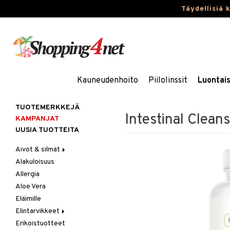
Täydellisiä 
Kauneudenhoito
Piilolinssit
Luontai
TUOTEMERKKEJÄ
Intestinal Clean
KAMPANJAT
UUSIA TUOTTEITA
Aivot & silmät
Alakuloisuus
Muisti
Allergia
Rasvahapot
Aloe Vera
Silmät
Eläimille
Elintarvikkeet
Erikoistuotteet
Hedelmät & pähkinät