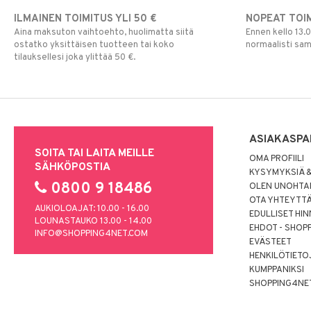
ILMAINEN TOIMITUS YLI 50 €
NOPEAT TOI
Aina maksuton vaihtoehto, huolimatta siitä
Ennen kello 13.
ostatko yksittäisen tuotteen tai koko
normaalisti sa
tilauksellesi joka ylittää 50 €.
ASIAKASPA
SOITA TAI LAITA MEILLE
OMA PROFIILI
SÄHKÖPOSTIA
KYSYMYKSIÄ &
0800 9 18486
OLEN UNOHTAN
OTA YHTEYTT
AUKIOLOAJAT: 10.00 - 16.00
EDULLISET HI
LOUNASTAUKO 13.00 - 14.00
EHDOT - SHOP
INFO@SHOPPING4NET.COM
EVÄSTEET
HENKILÖTIETO
KUMPPANIKSI
SHOPPING4NE