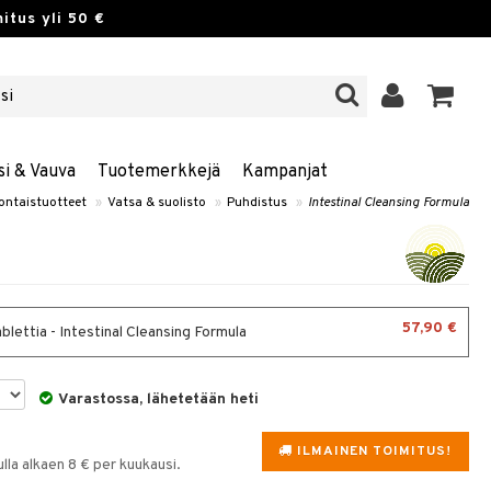
itus yli 50 €
si & Vauva
Tuotemerkkejä
Kampanjat
ontaistuotteet
»
Vatsa & suolisto
»
Puhdistus
»
Intestinal Cleansing Formula
57,90 €
lettia - Intestinal Cleansing Formula
Varastossa, lähetetään heti
ILMAINEN TOIMITUS!
la alkaen 8 € per kuukausi.