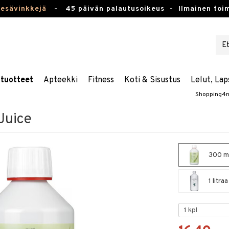
kesävinkkejä
-
45 päivän palautusoikeus -
Ilmainen toim
stuotteet
Apteekki
Fitness
Koti & Sisustus
Lelut, Lap
Shopping4n
 Juice
300 ml 
1 litra