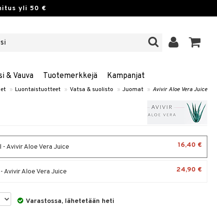
itus yli 50 €
si & Vauva
Tuotemerkkejä
Kampanjat
et
»
Luontaistuotteet
»
Vatsa & suolisto
»
Juomat
»
Avivir Aloe Vera Juice
16,40 €
- Avivir Aloe Vera Juice
24,90 €
a - Avivir Aloe Vera Juice
Varastossa, lähetetään heti