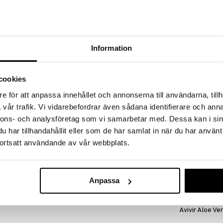
massa 31.8.2026 asti mutta ole nopea -
otteesi voivat päästä loppumaan!
i ale-löydöt »
Information
Aloe Vera Cr
Vera group - sisältää Active Aloe joka on
ltäen runsaasti polysakkarideja. Aloe Vera Juice
cookies
AVIVIR
ua lehtigeeliä ekologisesti viljellystä aloe verasta
15,90
a-aineista kaikkein parhaimmin dokumentoitua. Ei
€
e för att anpassa innehållet och annonserna till användarna, tillh
ttu Tanskassa ja IASC-sertifioitu, tarkoittaen sen
vår trafik. Vi vidarebefordrar även sådana identifierare och anna
nnons- och analysföretag som vi samarbetar med. Dessa kan i sin
har tillhandahållit eller som de har samlat in när du har använt
htigeeliä
ortsatt användande av vår webbplats.
a ja aminohappoja
5 min ennen ruokailua.
Anpassa
vittäisannostusta ei tule ylittää. Ravintolisällä ei tule
 Säilytys lasten ulottumattomissa.
Avivir Aloe Ve