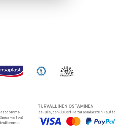
TURVALLINEN OSTAMINEN
varastoomme
laskulla, pankkikortilla tai asiakastilin kautta
 Sinua varten!
sivuillamme.