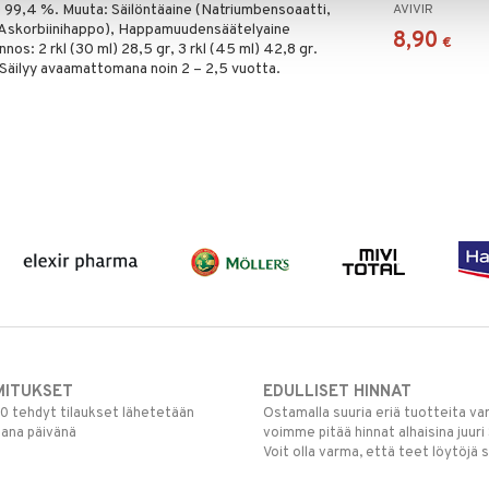
.) 99,4 %. Muuta: Säilöntäaine (Natriumbensoaatti,
AVIVIR
 (Askorbiinihappo), Happamuudensäätelyaine
8,90
€
nos: 2 rkl (30 ml) 28,5 gr, 3 rkl (45 ml) 42,8 gr.
. Säilyy avaamattomana noin 2 – 2,5 vuotta.
MITUKSET
EDULLISET HINNAT
00 tehdyt tilaukset lähetetään
Ostamalla suuria eriä tuotteita 
mana päivänä
voimme pitää hinnat alhaisina juuri
Voit olla varma, että teet löytöjä 