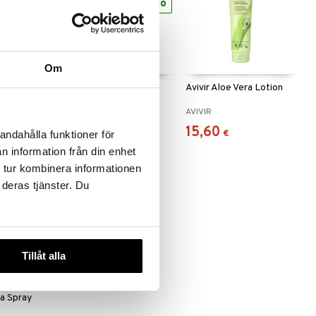
eco
Om
eme Xtreme
Avivir Aloe Vera Gel
Avivir Aloe Vera Lotion
AVIVIR
AVIVIR
12,90
15,60
€
€
andahålla funktioner för
n information från din enhet
 tur kombinera informationen
 deras tjänster. Du
Tillåt alla
ra Spray