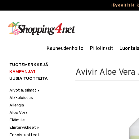
Täydellisiä 
Kauneudenhoito
Piilolinssit
Luontai
TUOTEMERKKEJÄ
Avivir Aloe Vera
KAMPANJAT
UUSIA TUOTTEITA
Aivot & silmät
Alakuloisuus
Muisti
Allergia
Rasvahapot
Aloe Vera
Silmät
Eläimille
Elintarvikkeet
Erikoistuotteet
Hedelmät & pähkinät