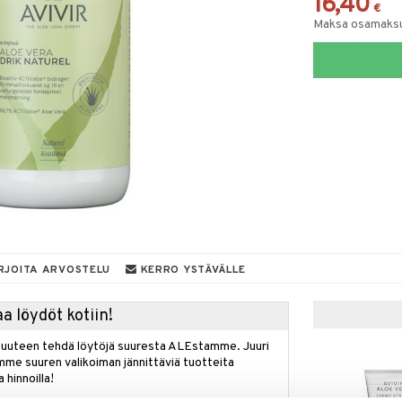
16,40
€
Maksa osamaksul
RJOITA ARVOSTELU
KERRO YSTÄVÄLLE
a löydöt kotiin!
isuuteen tehdä löytöjä suuresta ALEstamme. Juuri
mme suuren valikoiman jännittäviä tuotteita
a hinnoilla!