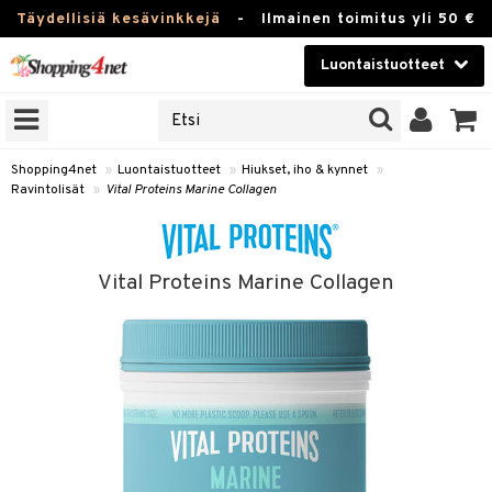
Täydellisiä kesävinkkejä
-
Ilmainen toimitus yli 50 €
Luontaistuotteet
ERKKEJÄ
Kauneudenhoito
JAT
UOTTEITA
Piilolinssit
Shopping4net
»
Luontaistuotteet
»
Hiukset, iho & kynnet
»
Ravintolisät
»
Vital Proteins Marine Collagen
Luontaistuotteet
silmät
Apteekki
suus
Vital Proteins Marine Collagen
apot
Fitness
Koti & Sisustus
Lelut, Lapsi & Vauva
kkeet
Tuotemerkkejä
otteet
ät & pähkinät
Kampanjat
iho & kynnet
en