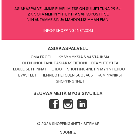
ASIAKASPALVELUMME PUHELIMITSE ON SULJETTUNA 29.6.–
27.7. OTA MEIHIN YHTEYTTÄ SÄHKÖPOSTITSE
NIIN AUTAMME SINUA MAHDOLLISIMMAN PIAN.
INFO@SHOPPING4NET.COM
ASIAKASPALVELU
OMA PROFIILI
KYSYMYKSIÄ & VASTAUKSIA
OLEN UNOHTANUT ASIAKASTIETONI
OTA YHTEYTTÄ
EDULLISET HINNAT
EHDOT - SHOPPING4NETIN MYYNTIEHDOT
EVÄSTEET
HENKILÖTIETOJEN SUOJAUS
KUMPPANIKSI
SHOPPING4NET
SEURAA MEITÄ MYÖS SIVUILLA
© 2026 SHOPPING4NET
•
SITEMAP
SUOMI