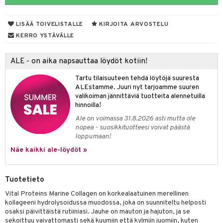
pot
iikka
tamiinit
s & imetys
sti käytettävät
n korvaaminen
distaminen
koistuotteet
let
iot
akkauhset
lisät
rasvahapot
LISÄÄ TOIVELISTALLE
KIRJOITA ARVOSTELU
mänympärysvoiteet
eriset öljyt
hampaat
 halu
ideriviinietikka
svahapot
i-intoleranssi
KERRO YSTÄVÄLLE
teet
py, suihku & saippuat
mät
d
vuodet & PMS
ALE - on aika napsauttaa löydöt kotiin!
yt
verisuonet
ie
t
ood
Tartu tilaisuuteen tehdä löytöjä suuresta
talon kuorinta
 terveydenhuoltoa
poltto
rolia alentavat
ALEstamme. Juuri nyt tarjoamme suuren
valikoiman jännittäviä tuotteita alennetuilla
talovoiteet
uolisto
rasvahapot
ta
hinnoilla!
Ale on voimassa 31.8.2026 asti mutta ole
inen
hiuspuu
ostuttimet
uutta säätelevät
nopea - suosikkituotteesi voivat päästä
loppumaan!
t
riset rasvahapot
evitys
t
iini
Näe kaikki ale-löydöt »
 energiaa
nia vahvistavat
 & helpottava
 & K
apia
tus
& nenä & kurkku
idantit
g
Tuotetieto
spalvelu
ulatus
iinit
Vital Proteins Marine Collagen on korkealaatuinen merellinen
ksiä & vastauksia
kollageeni hydrolysoidussa muodossa, joka on suunniteltu helposti
o
puli
iinit
osaksi päivittäistä rutiiniasi. Jauhe on mauton ja hajuton, ja se
tuotetta
sekoittuu vaivattomasti sekä kuumiin että kylmiin juomiin, kuten