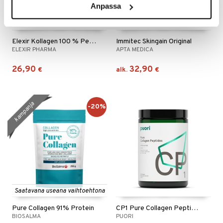
Anpassa
Saatavana useana vaihtoehtona
Elexir Kollagen 100 % Peptan kollagen
Immitec Skingain Original
ELEXIR PHARMA
APTA MEDICA
26,90
32,90
€
alk.
€
kampanja
-20%
Saatavana useana vaihtoehtona
Pure Collagen 91% Protein
CP1 Pure Collagen Peptides
BIOSALMA
PUORI