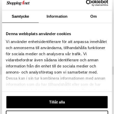
Kollageenipeptidit (KALASTA), voivat sisältää MAITOA.
Ravintoaine 20 grammaa % DRI:stä*
Samtycke
Information
Om
Kollageeni 12 g
Proteiini 11 g
* DRI = Päivittäinen vertailusaanti
Denna webbplats använder cookies
- DRI puuttuu
Vi använder enhetsidentifierare för att anpassa innehållet
Tuotenumero
och annonserna till användarna, tillhandahålla funktioner
för sociala medier och analysera vår trafik. Vi
HVPC1-WU-221
vidarebefordrar även sådana identifierare och annan
information från din enhet till de sociala medier och
Suositut tuotteet
annons- och analysföretag som vi samarbetar med.
Dessa kan i sin tur kombinera informationen med annan
information som du har tillhandahållit eller som de har
samlat in när du har använt deras tjänster. Du godkänner
våra cookies vid fortsatt användande av vår webbplats.
Tillåt alla