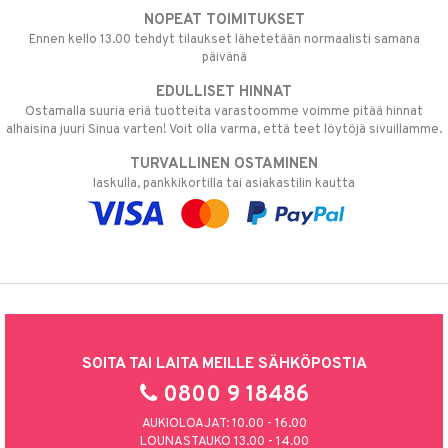
NOPEAT TOIMITUKSET
Ennen kello 13.00 tehdyt tilaukset lähetetään normaalisti samana
päivänä
EDULLISET HINNAT
Ostamalla suuria eriä tuotteita varastoomme voimme pitää hinnat
alhaisina juuri Sinua varten! Voit olla varma, että teet löytöjä sivuillamme.
TURVALLINEN OSTAMINEN
laskulla, pankkikortilla tai asiakastilin kautta
SOITA TAI LAITA MEILLE SÄHKÖPOSTIA
0800 9 18486
AUKIOLOAJAT: 10.00 - 16.00
LOUNASTAUKO 13.00 - 14.00