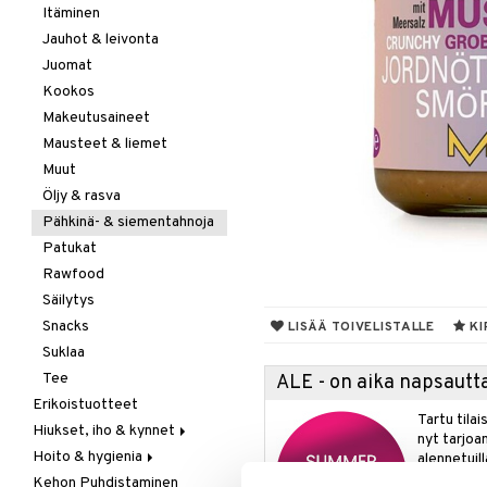
Itäminen
Jauhot & leivonta
Juomat
Kookos
Makeutusaineet
Mausteet & liemet
Muut
Öljy & rasva
Pähkinä- & siementahnoja
Patukat
Rawfood
Säilytys
Snacks
LISÄÄ TOIVELISTALLE
KI
Suklaa
Tee
ALE - on aika napsautta
Erikoistuotteet
Tartu tila
Hiukset, iho & kynnet
nyt tarjoa
Hoito & hygienia
Aurinko & pigmentti
alennetuill
Kehon Puhdistaminen
Hiukset
Aurinkosuoja