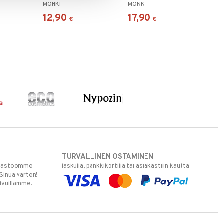
MONKI
MONKI
12,90
17,90
€
€
TURVALLINEN OSTAMINEN
varastoomme
laskulla, pankkikortilla tai asiakastilin kautta
 Sinua varten!
sivuillamme.