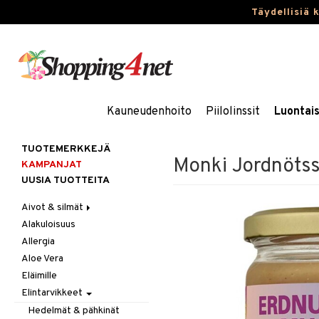
Täydellisiä 
Kauneudenhoito
Piilolinssit
Luontai
TUOTEMERKKEJÄ
Monki Jordnöts
KAMPANJAT
UUSIA TUOTTEITA
Aivot & silmät
Alakuloisuus
Muisti
Allergia
Rasvahapot
Aloe Vera
Silmät
Eläimille
Elintarvikkeet
Hedelmät & pähkinät