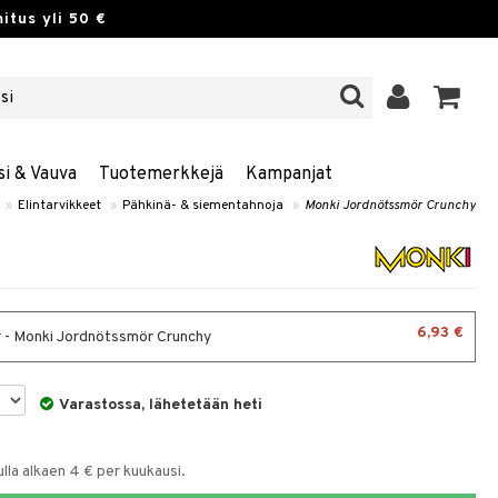
itus yli 50 €
si & Vauva
Tuotemerkkejä
Kampanjat
»
Elintarvikkeet
»
Pähkinä- & siementahnoja
»
Monki Jordnötssmör Crunchy
6,93 €
 - Monki Jordnötssmör Crunchy
Varastossa, lähetetään heti
la alkaen 4 € per kuukausi.