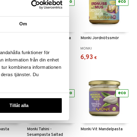
eco
eco
eco
Om
pasta
Monki Hasselnötspasta
Monki Jordnötssmör
MONKI
MONKI
andahålla funktioner för
16,97
6,93
€
€
n information från din enhet
 tur kombinera informationen
 deras tjänster. Du
eco
eco
eco
Tillåt alla
pasta
Monki Tahini -
Monki Vit Mandelpasta
Sesampasta Saltad