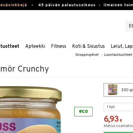
kesävinkkejä
-
45 päivän palautusoikeus -
Ilmainen toim
stuotteet
Apteekki
Fitness
Koti & Sisustus
Lelut, Lap
Shopping4net
»
Luontaistuotteet
smör Crunchy
330 gr
eco
6,93
€
Maksa osamaksul