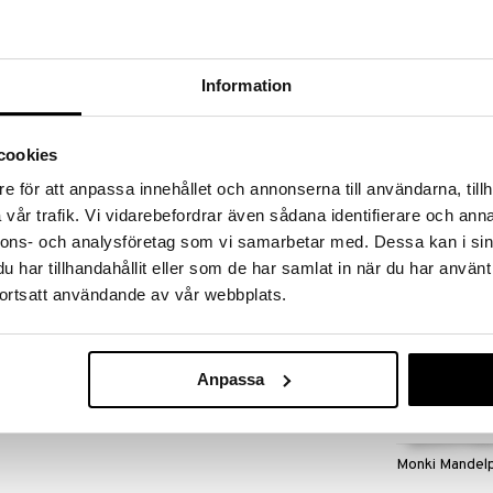
massa 31.8.2026 asti mutta ole nopea -
otteesi voivat päästä loppumaan!
i ale-löydöt »
Information
Monki Cashew
äpaloja kontrolloiduilta ekologisilta viljelmiltä,
cookies
i käyttää leivonnassa, levitteenä, smoothieissa ja
MONKI
e för att anpassa innehållet och annonserna till användarna, tillh
13,96
€
vår trafik. Vi vidarebefordrar även sådana identifierare och anna
nnons- och analysföretag som vi samarbetar med. Dessa kan i sin
itä, merisuolaa. Saattaa sisältää pieniä määriä
har tillhandahållit eller som de har samlat in när du har använt
esaminsiemeniä ja maapähkinöitä.
ortsatt användande av vår webbplats.
7
Anpassa
Monki Mandel