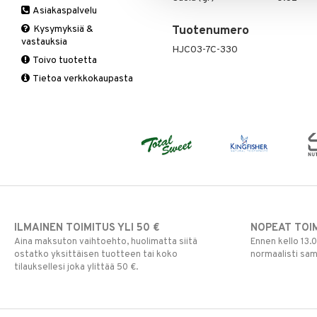
Asiakaspalvelu
Ruuansulatus
Muut
B-vitamiinit
Muut
Kysymyksiä &
Tuotenumero
Suolisto
Valkosipuli
C-vitamiinit
Q-10
vastauksia
Viruksiin
Lapset
Ruusunjuuri
HJC03-7C-330
Toivo tuotetta
Yskään
Miehet
Schizandra
Tietoa verkkokaupasta
Multimineraalit
Suorituskyky
Naiset
ILMAINEN TOIMITUS YLI 50 €
NOPEAT TOI
Aina maksuton vaihtoehto, huolimatta siitä
Ennen kello 13.
ostatko yksittäisen tuotteen tai koko
normaalisti sa
tilauksellesi joka ylittää 50 €.