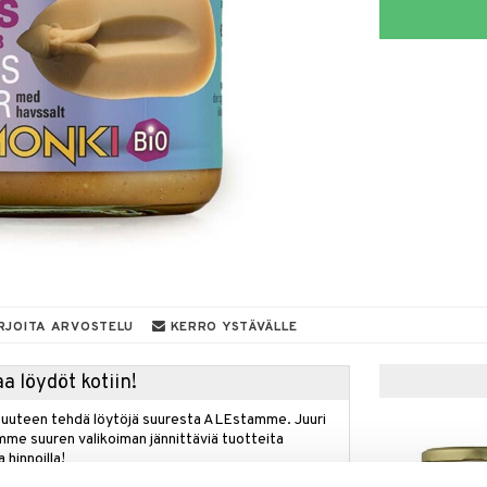
RJOITA ARVOSTELU
KERRO YSTÄVÄLLE
a löydöt kotiin!
isuuteen tehdä löytöjä suuresta ALEstamme. Juuri
mme suuren valikoiman jännittäviä tuotteita
a hinnoilla!