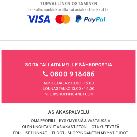
TURVALLINEN OSTAMINEN
laskulla, pankkikortilla tai asiakastilin kautta
SOITA TAI LAITA MEILLE SÄHKÖPOSTIA
0800 9 18486
AUKIOLOAJAT: 10.00 - 16.00
LOUNASTAUKO 13.00 - 14.00
INFO@SHOPPING4NET.COM
ASIAKASPALVELU
OMA PROFIILI
KYSYMYKSIÄ & VASTAUKSIA
OLEN UNOHTANUT ASIAKASTIETONI
OTA YHTEYTTÄ
EDULLISET HINNAT
EHDOT - SHOPPING4NETIN MYYNTIEHDOT