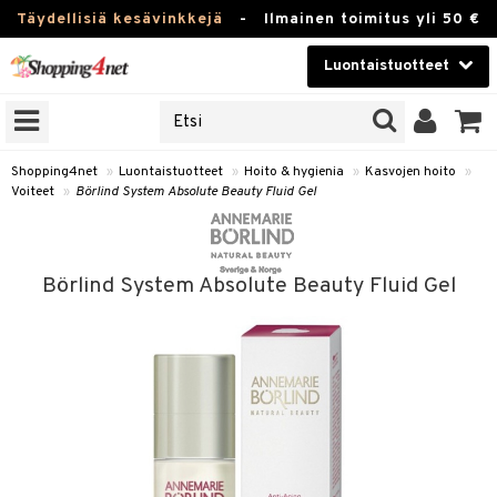
Täydellisiä kesävinkkejä
-
Ilmainen toimitus yli 50 €
Luontaistuotteet
ERKKEJÄ
Kauneudenhoito
JAT
UOTTEITA
Piilolinssit
Shopping4net
»
Luontaistuotteet
»
Hoito & hygienia
»
Kasvojen hoito
»
Voiteet
»
Börlind System Absolute Beauty Fluid Gel
Luontaistuotteet
silmät
Apteekki
suus
Börlind System Absolute Beauty Fluid Gel
apot
Fitness
Koti & Sisustus
Lelut, Lapsi & Vauva
kkeet
Tuotemerkkejä
otteet
ät & pähkinät
Kampanjat
iho & kynnet
en