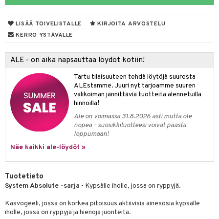
LISÄÄ TOIVELISTALLE
KIRJOITA ARVOSTELU
dorantit
iikka
KERRO YSTÄVÄLLE
koistuotteet
let
akkauhset
ALE - on aika napsauttaa löydöt kotiin!
eriset öljyt
hampaat
Tartu tilaisuuteen tehdä löytöjä suuresta
py, suihku & saippuat
mät
ALEstamme. Juuri nyt tarjoamme suuren
valikoiman jännittäviä tuotteita alennetuilla
yt
hdistaminen
hinnoilla!
talon kuorinta
Ale on voimassa 31.8.2026 asti mutta ole
nopea - suosikkituotteesi voivat päästä
talovoiteet
loppumaan!
to
Näe kaikki ale-löydöt »
apot
t
nit &mineraalit
hanen
Tuotetieto
System Absolute -sarja
- Kypsälle iholle, jossa on ryppyjä.
m
 lihakset
lisät
Kasvogeeli, jossa on korkea pitoisuus aktiivisia ainesosia kypsälle
iholle, jossa on ryppyjä ja hienoja juonteita.