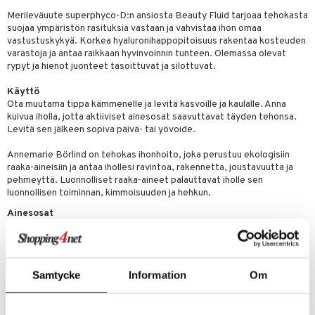
udottaminen
 halu
ium
lisät
Merileväuute superphyco-D:n ansiosta Beauty Fluid tarjoaa tehokasta
pot
tamiinit
s & imetys
sti käytettävät
n korvaaminen
suojaa ympäristön rasituksia vastaan ja vahvistaa ihon omaa
vastustuskykyä. Korkea hyaluronihappopitoisuus rakentaa kosteuden
iot
lisät
rasvahapot
varastoja ja antaa raikkaan hyvinvoinnin tunteen. Olemassa olevat
rypyt ja hienot juonteet tasoittuvat ja silottuvat.
 halu
ideriviinietikka
svahapot
i-intoleranssi
Käyttö
d
vuodet & PMS
Ota muutama tippa kämmenelle ja levitä kasvoille ja kaulalle. Anna
kuivua iholla, jotta aktiiviset ainesosat saavuttavat täyden tehonsa.
verisuonet
ie
t
ood
Levitä sen jälkeen sopiva päivä- tai yövoide.
 terveydenhuoltoa
poltto
rolia alentavat
Annemarie Börlind on tehokas ihonhoito, joka perustuu ekologisiin
raaka-aineisiin ja antaa ihollesi ravintoa, rakennetta, joustavuutta ja
uolisto
rasvahapot
ta
pehmeyttä. Luonnolliset raaka-aineet palauttavat iholle sen
luonnollisen toiminnan, kimmoisuuden ja hehkun.
inen
hiuspuu
ostuttimet
uutta säätelevät
Ainesosat
t
riset rasvahapot
evitys
t
iini
AQUA (VESI), ALKOHOLI, GLYSERIINI, SORBITOLI,
ENTEROMORPHA COMPRESSA -UUTE,
 energiaa
nia vahvistavat
 & helpottava
 & K
NATRIUMHYALURONAATTI, NATRIUM PCA, SAMBUCUS NIGRA -
KUKKAUUTE, BETAIINI, KSANTAANIKUMI, CAESALPINIA
apia
tus
& nenä & kurkku
idantit
g
Samtycke
Information
Om
SPINOSA -KUMI, AROMI (TUOKSU), MENYANTHES TRIFOLIATA -
spalvelu
LEHTIUUTE, NATRIUMBENZOAATTI, KALIUMSORB AATTI,
ulatus
iinit
LINALOOLI, KUMARIINI, BENTSYL BENTSOAATTI.
ksiä & vastauksia