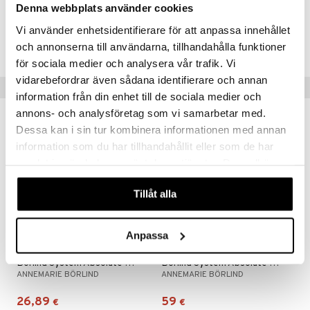
Denna webbplats använder cookies
o
puli
iinit
tuotetta
Tuotenumero
Vi använder enhetsidentifierare för att anpassa innehållet
n
uuri
 verkkokaupasta
HSABF-BÖ-50
och annonserna till användarna, tillhandahålla funktioner
ndra
för sociala medier och analysera vår trafik. Vi
vidarebefordrar även sådana identifierare och annan
neraalit
uskyky
Vinkkejä sinulle
information från din enhet till de sociala medier och
annons- och analysföretag som vi samarbetar med.
Dessa kan i sin tur kombinera informationen med annan
information som du har tillhandahållit eller som de har
samlat in när du har använt deras tjänster. Du godkänner
våra cookies vid fortsatt användande av vår webbplats.
Tillåt alla
Anpassa
Börlind System Absolute Cleansing Milk
Börlind System Absolute Day Creme
ANNEMARIE BÖRLIND
ANNEMARIE BÖRLIND
26,89
59
€
€