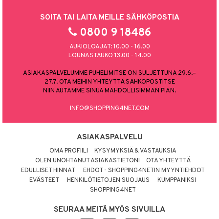
SOITA TAI LAITA MEILLE SÄHKÖPOSTIA
0800 9 18486
AUKIOLOAJAT: 10.00 - 16.00
LOUNASTAUKO 13.00 - 14.00
ASIAKASPALVELUMME PUHELIMITSE ON SULJETTUNA 29.6.–
27.7. OTA MEIHIN YHTEYTTÄ SÄHKÖPOSTITSE
NIIN AUTAMME SINUA MAHDOLLISIMMAN PIAN.
INFO@SHOPPING4NET.COM
ASIAKASPALVELU
OMA PROFIILI
KYSYMYKSIÄ & VASTAUKSIA
OLEN UNOHTANUT ASIAKASTIETONI
OTA YHTEYTTÄ
EDULLISET HINNAT
EHDOT - SHOPPING4NETIN MYYNTIEHDOT
EVÄSTEET
HENKILÖTIETOJEN SUOJAUS
KUMPPANIKSI
SHOPPING4NET
SEURAA MEITÄ MYÖS SIVUILLA