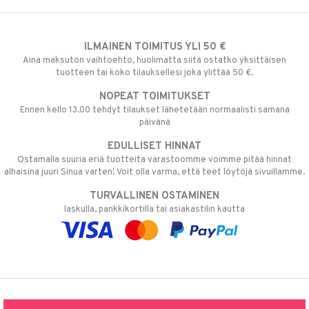
ILMAINEN TOIMITUS YLI 50 €
Aina maksuton vaihtoehto, huolimatta siitä ostatko yksittäisen
tuotteen tai koko tilauksellesi joka ylittää 50 €.
NOPEAT TOIMITUKSET
Ennen kello 13.00 tehdyt tilaukset lähetetään normaalisti samana
päivänä
EDULLISET HINNAT
Ostamalla suuria eriä tuotteita varastoomme voimme pitää hinnat
alhaisina juuri Sinua varten! Voit olla varma, että teet löytöjä sivuillamme.
TURVALLINEN OSTAMINEN
laskulla, pankkikortilla tai asiakastilin kautta