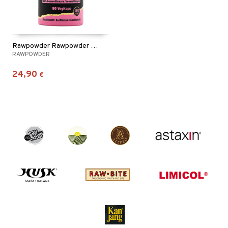
Rawpowder Rawpowder Boswellia Extrakt 500mg
RAWPOWDER
24,90
€