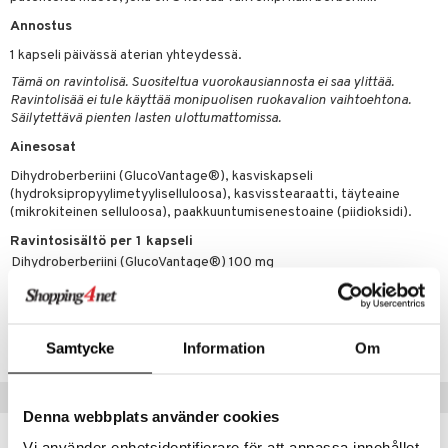
ulatus
iinit
ksiä & vastauksia
Annostus
o
puli
iinit
1 kapseli päivässä aterian yhteydessä.
tuotetta
n
uuri
Tämä on ravintolisä. Suositeltua vuorokausiannosta ei saa ylittää.
 verkkokaupasta
Ravintolisää ei tule käyttää monipuolisen ruokavalion vaihtoehtona.
ndra
Säilytettävä pienten lasten ulottumattomissa.
neraalit
uskyky
Ainesosat
Dihydroberberiini (GlucoVantage®), kasviskapseli
(hydroksipropyylimetyyliselluloosa), kasvisstearaatti, täyteaine
(mikrokiteinen selluloosa), paakkuuntumisenestoaine (piidioksidi).
Ravintosisältö per 1 kapseli
Dihydroberberiini (GlucoVantage®) 100 mg
Tuotenumero
HALK6-UF-60
Samtycke
Information
Om
Vinkkejä sinulle
Denna webbplats använder cookies
Vi använder enhetsidentifierare för att anpassa innehållet