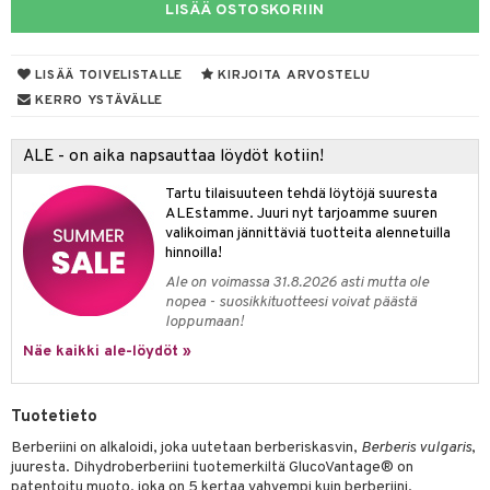
LISÄÄ OSTOSKORIIN
yt
verisuonet
ie
t
ood
talon kuorinta
poltto
erolia alentavat
LISÄÄ TOIVELISTALLE
KIRJOITA ARVOSTELU
KERRO YSTÄVÄLLE
talovoiteet
rasvahapot
hiuspuu
ALE - on aika napsauttaa löydöt kotiin!
riset rasvahapot
Tartu tilaisuuteen tehdä löytöjä suuresta
ALEstamme. Juuri nyt tarjoamme suuren
nia vahvistavat
valikoiman jännittäviä tuotteita alennetuilla
hinnoilla!
 terveydenhuoltoa
Ale on voimassa 31.8.2026 asti mutta ole
nopea - suosikkituotteesi voivat päästä
uolisto
ta
loppumaan!
inen
ostuttimet
uutta säätelevät
Näe kaikki ale-löydöt »
t
evitys
t
iini
Tuotetieto
 energiaa
 & helpottava
 & K
Berberiini on alkaloidi, joka uutetaan berberiskasvin,
Berberis vulgaris
,
apia
tus
& nenä & kurkku
idantit
g
juuresta. Dihydroberberiini tuotemerkiltä GlucoVantage® on
spalvelu
patentoitu muoto, joka on 5 kertaa vahvempi kuin berberiini.