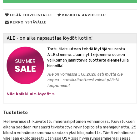
yt
verisuonet
ie
t
ood
LISÄÄ TOIVELISTALLE
KIRJOITA ARVOSTELU
talon kuorinta
 terveydenhuoltoa
poltto
rolia alentavat
KERRO YSTÄVÄLLE
talovoiteet
uolisto
rasvahapot
ta
ALE - on aika napsauttaa löydöt kotiin!
inen
hiuspuu
ostuttimet
uutta säätelevät
Tartu tilaisuuteen tehdä löytöjä suuresta
t
riset rasvahapot
evitys
t
iini
ALEstamme. Juuri nyt tarjoamme suuren
valikoiman jännittäviä tuotteita alennetuilla
 energiaa
nia vahvistavat
 & helpottava
 & K
hinnoilla!
Ale on voimassa 31.8.2026 asti mutta ole
apia
tus
& nenä & kurkku
idantit
g
nopea - suosikkituotteesi voivat päästä
spalvelu
loppumaan!
ulatus
iinit
ksiä & vastauksia
Näe kaikki ale-löydöt »
o
puli
iinit
tuotetta
n
uuri
Tuotetieto
 verkkokaupasta
ndra
Hellävaraisesti kuivatettu mineraalipitoinen vehnänoras. Kuivatuksen
aikana saadaan runsaasti tiivistettyä ravintopitoista mehujauhetta. 25
neraalit
uskyky
kilosta vehnänorasmehua saadaan yksi kilo jauhetta. Tämä vehnänoras
viljellään ekologisesti Utahissa USA:ssa hyvin runsasmineraalisessa