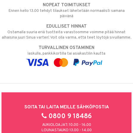
NOPEAT TOIMITUKSET
Ennen kello 13.00 tehdyt tilaukset lähetetään normaalisti samana
päivänä
EDULLISET HINNAT
Ostamalla suuria eriä tuotteita varastoomme voimme pitää hinnat
alhaisina juuri Sinua varten! Voit olla varma, että teet löytöjä sivuillamme.
TURVALLINEN OSTAMINEN
laskulla, pankkikortilla tai asiakastilin kautta
SOITA TAI LAITA MEILLE SÄHKÖPOSTIA
0800 9 18486
AUKIOLOAJAT: 10.00 - 16.00
LOUNASTAUKO 13.00 - 14.00