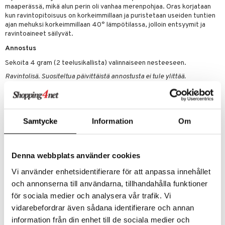
maaperässä, mikä alun perin oli vanhaa merenpohjaa. Oras korjataan
kun ravintopitoisuus on korkeimmillaan ja puristetaan useiden tuntien
ajan mehuksi korkeimmillaan 40° lämpötilassa, jolloin entsyymit ja
ravintoaineet säilyvät.
Annostus
Sekoita 4 gram (2 teelusikallista) valinnaiseen nesteeseen.
Ravintolisä. Suositeltua päivittäistä annostusta ei tule ylittää.
Ravintolisällä ei voi korvata monipuolista ruokaa. Säilytetään pienten
lasten ulottumattomissa.
Samtycke
Information
Om
Ainesosat
100% Ekologinen vehnänorasmehujauhe (Triticum aestivum).
Ravintosisätlö 100 grammaa kohden
Denna webbplats använder cookies
Energiaa
300 kcal /1256 kJ
rasvaa
1 g
Vi använder enhetsidentifierare för att anpassa innehållet
Hiilihydraattej
21 g
och annonserna till användarna, tillhandahålla funktioner
josta sokerilajeja
20 g
för sociala medier och analysera vår trafik. Vi
Kuituja
4 g
vidarebefordrar även sådana identifierare och annan
Proteiineja
30 g
Suolaa
2,1 g
information från din enhet till de sociala medier och