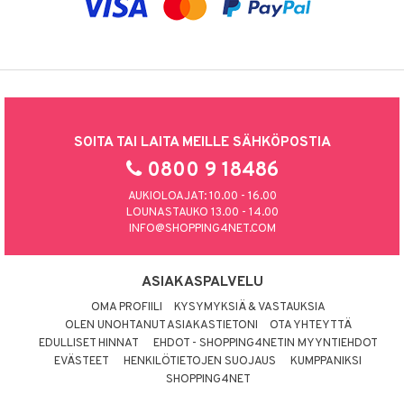
SOITA TAI LAITA MEILLE SÄHKÖPOSTIA
0800 9 18486
AUKIOLOAJAT: 10.00 - 16.00
LOUNASTAUKO 13.00 - 14.00
INFO@SHOPPING4NET.COM
ASIAKASPALVELU
OMA PROFIILI
KYSYMYKSIÄ & VASTAUKSIA
OLEN UNOHTANUT ASIAKASTIETONI
OTA YHTEYTTÄ
EDULLISET HINNAT
EHDOT - SHOPPING4NETIN MYYNTIEHDOT
EVÄSTEET
HENKILÖTIETOJEN SUOJAUS
KUMPPANIKSI
SHOPPING4NET