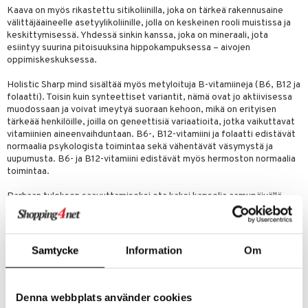
Kaava on myös rikastettu sitikoliinilla, joka on tärkeä rakennusaine
välittäjäaineelle asetyylikoliinille, jolla on keskeinen rooli muistissa ja
keskittymisessä. Yhdessä sinkin kanssa, joka on mineraali, jota
esiintyy suurina pitoisuuksina hippokampuksessa – aivojen
oppimiskeskuksessa.
Holistic Sharp mind sisältää myös metyloituja B-vitamiineja (B6, B12 ja
folaatti). Toisin kuin synteettiset variantit, nämä ovat jo aktiivisessa
muodossaan ja voivat imeytyä suoraan kehoon, mikä on erityisen
tärkeää henkilöille, joilla on geneettisiä variaatioita, jotka vaikuttavat
vitamiinien aineenvaihduntaan. B6-, B12-vitamiini ja folaatti edistävät
normaalia psykologista toimintaa sekä vähentävät väsymystä ja
uupumusta. B6- ja B12-vitamiini edistävät myös hermoston normaalia
toimintaa.
Parhaan tuloksen saavuttamiseksi ota kaksi kapselia aamupäivällä.
Sharp mind on suunniteltu antamaan asteittainen ja pitkäaikainen
vaikutus – vaikka jotkut voivat huomata eron jo muutaman päivän
jälkeen, kognitiiviset hyödyt ovat selkeimmät 4–6 viikon säännöllisen
käytön jälkeen.
Samtycke
Information
Om
Tuote on 100% vegaaniystävällinen eikä sisällä tarpeettomia
lisäaineita. Holisticsin purkit on valmistettu 96 prosenttisesti
biopohjaisesta muovista.
Denna webbplats använder cookies