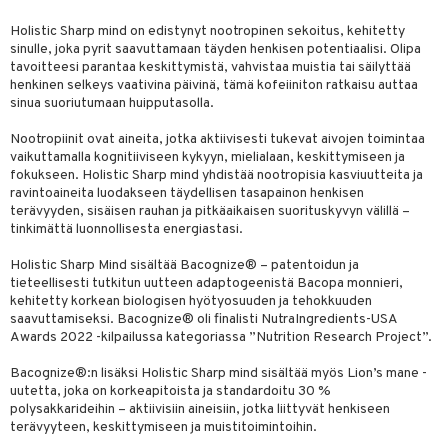
Holistic Sharp mind on edistynyt nootropinen sekoitus, kehitetty
sinulle, joka pyrit saavuttamaan täyden henkisen potentiaalisi. Olipa
tavoitteesi parantaa keskittymistä, vahvistaa muistia tai säilyttää
henkinen selkeys vaativina päivinä, tämä kofeiiniton ratkaisu auttaa
sinua suoriutumaan huipputasolla.
Nootropiinit ovat aineita, jotka aktiivisesti tukevat aivojen toimintaa
vaikuttamalla kognitiiviseen kykyyn, mielialaan, keskittymiseen ja
fokukseen. Holistic Sharp mind yhdistää nootropisia kasviuutteita ja
ravintoaineita luodakseen täydellisen tasapainon henkisen
terävyyden, sisäisen rauhan ja pitkäaikaisen suorituskyvyn välillä –
tinkimättä luonnollisesta energiastasi.
Holistic Sharp Mind sisältää Bacognize® – patentoidun ja
tieteellisesti tutkitun uutteen adaptogeenistä Bacopa monnieri,
kehitetty korkean biologisen hyötyosuuden ja tehokkuuden
saavuttamiseksi. Bacognize® oli finalisti NutraIngredients-USA
Awards 2022 -kilpailussa kategoriassa ”Nutrition Research Project”.
Bacognize®:n lisäksi Holistic Sharp mind sisältää myös Lion’s mane -
uutetta, joka on korkeapitoista ja standardoitu 30 %
polysakkarideihin – aktiivisiin aineisiin, jotka liittyvät henkiseen
terävyyteen, keskittymiseen ja muistitoimintoihin.