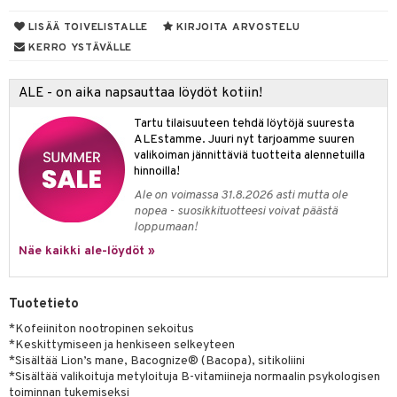
yt
LISÄÄ TOIVELISTALLE
KIRJOITA ARVOSTELU
verisuonet
ie
t
ood
KERRO YSTÄVÄLLE
talon kuorinta
 terveydenhuoltoa
poltto
rolia alentavat
talovoiteet
uolisto
rasvahapot
ta
ALE - on aika napsauttaa löydöt kotiin!
inen
hiuspuu
ostuttimet
uutta säätelevät
Tartu tilaisuuteen tehdä löytöjä suuresta
ALEstamme. Juuri nyt tarjoamme suuren
t
riset rasvahapot
evitys
t
iini
valikoiman jännittäviä tuotteita alennetuilla
hinnoilla!
 energiaa
nia vahvistavat
 & helpottava
 & K
Ale on voimassa 31.8.2026 asti mutta ole
nopea - suosikkituotteesi voivat päästä
apia
tus
& nenä & kurkku
idantit
g
loppumaan!
spalvelu
ulatus
iinit
Näe kaikki ale-löydöt »
ksiä & vastauksia
o
puli
iinit
tuotetta
Tuotetieto
n
uuri
 verkkokaupasta
*Kofeiiniton nootropinen sekoitus
ndra
*Keskittymiseen ja henkiseen selkeyteen
*Sisältää Lion’s mane, Bacognize® (Bacopa), sitikoliini
neraalit
uskyky
*Sisältää valikoituja metyloituja B-vitamiineja normaalin psykologisen
toiminnan tukemiseksi