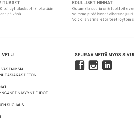
MITUKSET
EDULLISET HINNAT
00 tehdyt tilaukset lähetetään
Ostamalla suuria eriä tuotteita 
mana päivänä
voimme pitää hinnat alhaisina juuri
Voit olla varma, että teet löytöjä 
LVELU
SEURAA MEITÄ MYÖS SIVU
 VASTAUKSIA
UT ASIAKASTIETONI
Ä
NNAT
PING4NETIN MYYNTIEHDOT
JEN SUOJAUS
T