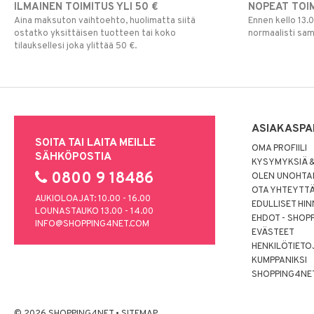
ILMAINEN TOIMITUS YLI 50 €
NOPEAT TOI
Aina maksuton vaihtoehto, huolimatta siitä
Ennen kello 13.
ostatko yksittäisen tuotteen tai koko
normaalisti sa
tilauksellesi joka ylittää 50 €.
ASIAKASPA
SOITA TAI LAITA MEILLE
OMA PROFIILI
SÄHKÖPOSTIA
KYSYMYKSIÄ &
0800 9 18486
OLEN UNOHTAN
OTA YHTEYTT
AUKIOLOAJAT: 10.00 - 16.00
EDULLISET HI
LOUNASTAUKO 13.00 - 14.00
EHDOT - SHOP
INFO@SHOPPING4NET.COM
EVÄSTEET
HENKILÖTIETO
KUMPPANIKSI
SHOPPING4NE
© 2026 SHOPPING4NET
•
SITEMAP