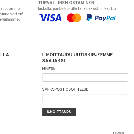
TURVALLINEN OSTAMINEN
varastoomme
laskulla, pankkikortilla tai asiakastilin kautta
 Sinua varten!
sivuillamme.
ILLA
ILMOITTAUDU UUTISKIRJEEMME
SAAJAKSI
NIMESI:
SÄHKÖPOSTIOSOITTEESI:
SUOMI