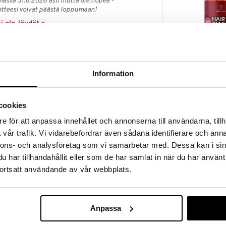
massa 31.8.2026 asti mutta ole nopea -
otteesi voivat päästä loppumaan!
i ale-löydöt »
VitaYummy Hai
ä sekä DHA:ta että ALA:ta. Se on vegaaninen, sillä
Peach
Information
ja pellavansiemenistä, ja lisäksi VitaYummy Omega 3
VITAYUMMY
17,58
€
cookies
normaalia toimintaa*.
e för att anpassa innehållet och annonserna till användarna, tillh
in näkökyvyn ylläpitämistä*.
vår trafik. Vi vidarebefordrar även sådana identifierare och anna
rmaalia kolesterolitasoa**.
nnons- och analysföretag som vi samarbetar med. Dessa kan i sin
ga 3 on vegaaninen, se on myös vapaa
har tillhandahållit eller som de har samlat in när du har använt
ta, sillä sen kaunis luonnollinen väri tulee
ortsatt användande av vår webbplats.
itaYummy Omega 3 sisältää luonnollista alkuperää
Anpassa
ä
orokausiannosta ei saa ylittää. Ravintolisää ei tule