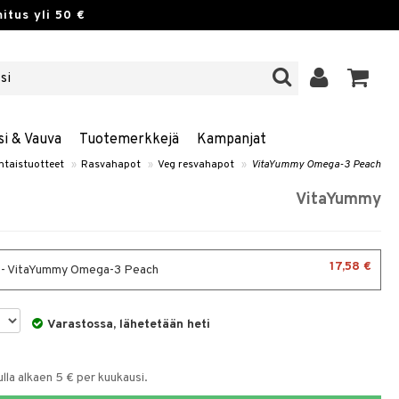
itus yli 50 €
si & Vauva
Tuotemerkkejä
Kampanjat
ntaistuotteet
»
Rasvahapot
»
Veg resvahapot
»
VitaYummy Omega-3 Peach
VitaYummy
17,58 €
 - VitaYummy Omega-3 Peach
Varastossa, lähetetään heti
la alkaen 5 € per kuukausi.