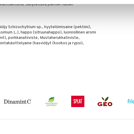
vaihtoehtona. Säilytettävä pienten lasten
äöljy Schizochytrium sp., hyytelöimisaine (pektiini),
ssimum L.), happo (sitruunahappo), luonnollinen aromi
mit), porkkanatiiviste, Mustaherukkatiiviste,
intakäsittelyaine (kasviöljyt (kookos ja rypsi),