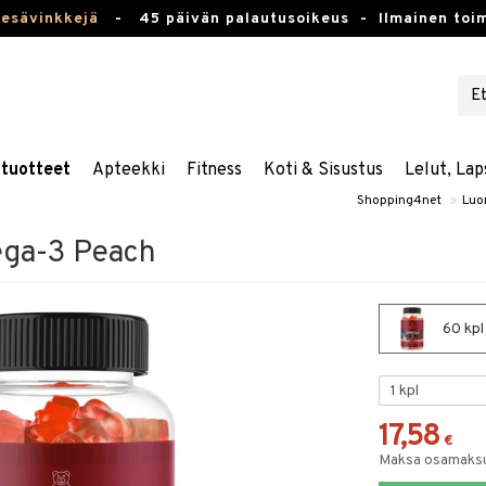
kesävinkkejä
-
45 päivän palautusoikeus -
Ilmainen toim
stuotteet
Apteekki
Fitness
Koti & Sisustus
Lelut, Lap
Shopping4net
»
Luo
ga-3 Peach
60 kpl
17,58
€
Maksa osamaksul