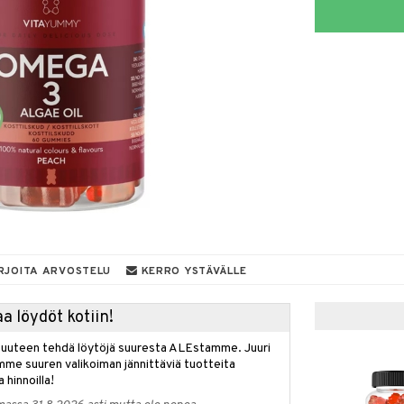
RJOITA ARVOSTELU
KERRO YSTÄVÄLLE
a löydöt kotiin!
isuuteen tehdä löytöjä suuresta ALEstamme. Juuri
mme suuren valikoiman jännittäviä tuotteita
a hinnoilla!