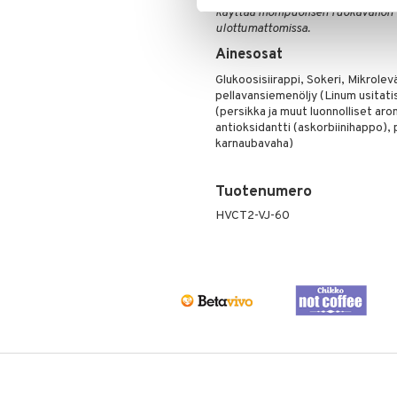
käyttää monipuolisen ruokavalion 
ulottumattomissa.
Ainesosat
Glukoosisiirappi, Sokeri, Mikrolev
pellavansiemenöljy (Linum usitati
(persikka ja muut luonnolliset aro
antioksidantti (askorbiinihappo), p
karnaubavaha)
Tuotenumero
HVCT2-VJ-60