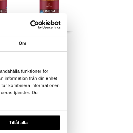
r & Nails
Vitayummy Omega-3
Lemon
Om
VITAYUMMY
17,58
€
andahålla funktioner för
n information från din enhet
 tur kombinera informationen
 deras tjänster. Du
Tillåt alla