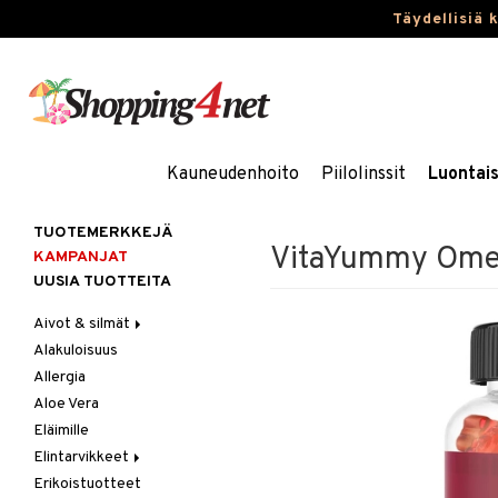
Täydellisiä 
Kauneudenhoito
Piilolinssit
Luontai
TUOTEMERKKEJÄ
VitaYummy Ome
KAMPANJAT
UUSIA TUOTTEITA
Aivot & silmät
Alakuloisuus
Muisti
Allergia
Rasvahapot
Aloe Vera
Silmät
Eläimille
Elintarvikkeet
Erikoistuotteet
Hedelmät & pähkinät