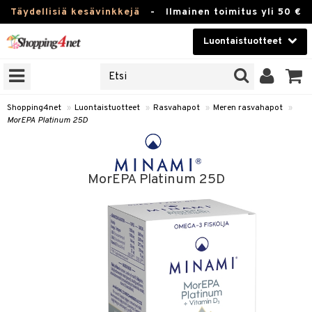
Täydellisiä kesävinkkejä
-
Ilmainen toimitus yli 50 €
Luontaistuotteet
ERKKEJÄ
Kauneudenhoito
JAT
UOTTEITA
Piilolinssit
Shopping4net
»
Luontaistuotteet
»
Rasvahapot
»
Meren rasvahapot
»
MorEPA Platinum 25D
Luontaistuotteet
silmät
Apteekki
suus
MorEPA Platinum 25D
apot
Fitness
Koti & Sisustus
Lelut, Lapsi & Vauva
kkeet
Tuotemerkkejä
otteet
ät & pähkinät
Kampanjat
iho & kynnet
en