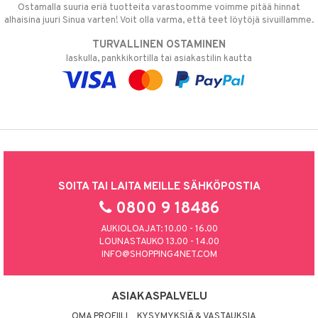
Ostamalla suuria eriä tuotteita varastoomme voimme pitää hinnat
alhaisina juuri Sinua varten! Voit olla varma, että teet löytöjä sivuillamme.
TURVALLINEN OSTAMINEN
laskulla, pankkikortilla tai asiakastilin kautta
SOITA TAI LAITA MEILLE SÄHKÖPOSTIA
0800 9 18486
AUKIOLOAJAT: 10.00 - 16.00
LOUNASTAUKO 13.00 - 14.00
INFO@SHOPPING4NET.COM
ASIAKASPALVELU
OMA PROFIILI
KYSYMYKSIÄ & VASTAUKSIA