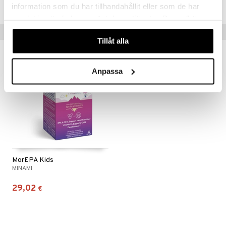
HMP00-NW-60
information som du har tillhandahållit eller som de har
samlat in när du har använt deras tjänster. Du godkänner
våra cookies vid fortsatt användande av vår webbplats.
Vinkkejä sinulle
Tillåt alla
Anpassa
MorEPA Kids
MINAMI
29,02
€