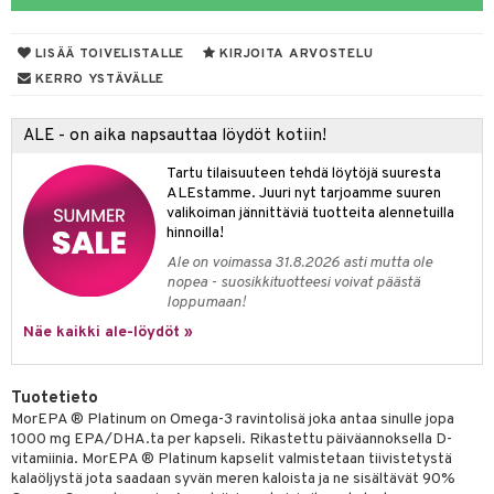
iot
yt
ie
t
i-intoleranssi
LISÄÄ TOIVELISTALLE
KIRJOITA ARVOSTELU
talon kuorinta
poltto
d
KERRO YSTÄVÄLLE
talovoiteet
verisuonet
ood
ALE - on aika napsauttaa löydöt kotiin!
 terveydenhuoltoa
rolia alentavat
Tartu tilaisuuteen tehdä löytöjä suuresta
uolisto
rasvahapot
ta
ALEstamme. Juuri nyt tarjoamme suuren
valikoiman jännittäviä tuotteita alennetuilla
inen
hiuspuu
ostuttimet
uutta säätelevät
hinnoilla!
Ale on voimassa 31.8.2026 asti mutta ole
t
riset rasvahapot
evitys
t
iini
nopea - suosikkituotteesi voivat päästä
loppumaan!
 energiaa
nia vahvistavat
 & helpottava
 & K
Näe kaikki ale-löydöt »
apia
tus
& nenä & kurkku
idantit
g
spalvelu
ulatus
iinit
Tuotetieto
ksiä & vastauksia
MorEPA ® Platinum on Omega-3 ravintolisä joka antaa sinulle jopa
o
puli
iinit
1000 mg EPA/DHA.ta per kapseli. Rikastettu päiväannoksella D-
tuotetta
vitamiinia. MorEPA ® Platinum kapselit valmistetaan tiivistetystä
n
uuri
kalaöljystä jota saadaan syvän meren kaloista ja ne sisältävät 90%
 verkkokaupasta