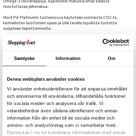
Omega-3 rasvahappoja. Appelsiinin makuisia ilman kalasta
ndra
muistuttavaa jälkimakua.
neraalit
uskyky
MorEPA Platinumin tuotannossa käytetään luontaista CO2.ta
kemiallisten liuottimien sijaan ja sillä tavalla lopullista tuotetta
suojataan hapettumiselta.
Annostus
Aikuisille, 1 kapseli päivittäin aterian yhteydessä.
Ainesosat
Samtycke
Information
Om
Tiivistettyä kalaöljyä syvän meren kaloista (anjovis, sardiini ja makrilli),
bovintti gelatiini, kosteuden säilyttävä aine: glyseroli, appelsiiniöljy,
Miradoxan (sekoitus rosmariini- ja tokoferolipitoisia uutteita),
kolekalsiferolitiiviste.
Denna webbplats använder cookies
Tiivistetty kalaöljy syvän meren kaloista
Vi använder enhetsidentifierare för att anpassa innehållet
Omega-3 rasvahappoja
1100 mg
och annonserna till användarna, tillhandahålla funktioner
EPA Eikosapentaeenihappo
236 mg
DHA Dokosaheksaeenihappo
mg
för sociala medier och analysera vår trafik. Vi
Muita Omega-3 rasvahappoja
100 mg
vidarebefordrar även sådana identifierare och annan
Vitamiini D3(kolekalsiferoli)
7,5 mg
information från din enhet till de sociala medier och
annons- och analysföretag som vi samarbetar med.
Tuotenumero
Dessa kan i sin tur kombinera informationen med annan