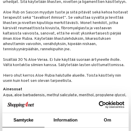
urheilijat. Sitä käytetään lihasten, nivelten ja ligamenttien käsittelyyn.
ndra
neraalit
uskyky
Aloe Rub on Sascon myydyin tuote ja siitä pitävät sekä kehoa hoitavat
terapeutit sekä "tavalliset ihmiset". Se vaikuttaa syvältä ja lievittää
lihasten ja nivelten kiputiloja merkittävästi. Monet henkilöt, jotka
kärsivät reumaattisista kivuista, fibromyalgiasta ja vastaavan
kaltaisista vaivoista, sanovat, että he eivät yksinkertaisesti pärjää
ilman Aloe Rubia. Käytetään lihastulehduksiin, liikarasituksen
aiheuttamiin vaivoihin, venähdyksiin, kipeään niskaan,
tenniskyynärpäähän, rannekipuihin jne.
Sisältää 30 % Aloe Veraa. Ei tule käyttää suoraan ärtyneelle iholle.
Vältä kontaktia silmien kanssa. Säilytetään lasten ulottumattomissa.
Hiero ohut kerros Aloe Rubia halutuille alueille. Toista käsittely niin
usein kuin koet sen olevan tarpeellista.
Ainesosat
Aqua, aloe barbadensis, methyl salicylate, menthol, propylene glycol,
brassica oleifera, glyceryl stearate, palmitic acid, stearic acid, alcohol
denat, sodium hydroxide, carbomer, eucalyptus globulus,
methylparaben, propylparaben.
Samtycke
Information
Om
Tuotenumero