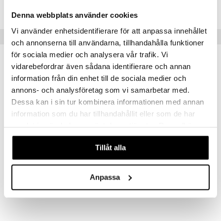
HSARU-SO-100
Denna webbplats använder cookies
Vi använder enhetsidentifierare för att anpassa innehållet
Suositut tuotteet
och annonserna till användarna, tillhandahålla funktioner
för sociala medier och analysera vår trafik. Vi
vidarebefordrar även sådana identifierare och annan
information från din enhet till de sociala medier och
annons- och analysföretag som vi samarbetar med.
Dessa kan i sin tur kombinera informationen med annan
information som du har tillhandahållit eller som de har
samlat in när du har använt deras tjänster. Du godkänner
våra cookies vid fortsatt användande av vår webbplats.
Tillåt alla
Tigerbalsam vit
Ormsalva Magnesium Heat
TIGERBALSAM
ORMSALVA
Anpassa
7,89
14,90
€
€