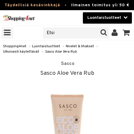
Täydellisiä kesävinkkejä
-
Ilmainen toimitus yli 50 €
Luontaistuotteet
ERKKEJÄ
Kauneudenhoito
JAT
UOTTEITA
Piilolinssit
Shopping4net
»
Luontaistuotteet
»
Nivelet & lihakset
»
Ulkoisesti käytettävät
»
Sasco Aloe Vera Rub
Luontaistuotteet
silmät
Sasco
Apteekki
suus
Sasco Aloe Vera Rub
apot
Fitness
Koti & Sisustus
Lelut, Lapsi & Vauva
kkeet
Tuotemerkkejä
otteet
ät & pähkinät
Kampanjat
iho & kynnet
en