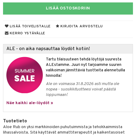
iot
rasvahapot
LISÄÄ OSTOSKORIIN
yt
ie
ideriviinietikka
svahapot
i-intoleranssi
talon kuorinta
d
LISÄÄ TOIVELISTALLE
KIRJOITA ARVOSTELU
talovoiteet
verisuonet
t
ood
KERRO YSTÄVÄLLE
 terveydenhuoltoa
poltto
rolia alentavat
ALE - on aika napsauttaa löydöt kotiin!
uolisto
rasvahapot
ta
Tartu tilaisuuteen tehdä löytöjä suuresta
inen
hiuspuu
ostuttimet
uutta säätelevät
ALEstamme. Juuri nyt tarjoamme suuren
valikoiman jännittäviä tuotteita alennetuilla
t
riset rasvahapot
evitys
t
iini
hinnoilla!
Ale on voimassa 31.8.2026 asti mutta ole
 energiaa
nia vahvistavat
 & helpottava
 & K
nopea - suosikkituotteesi voivat päästä
loppumaan!
apia
tus
& nenä & kurkku
idantit
g
spalvelu
Näe kaikki ale-löydöt »
ulatus
iinit
ksiä & vastauksia
o
puli
iinit
Tuotetieto
tuotetta
Aloe Rub on yksi markkinoiden puhutuimmista ja tehokkaimmista
n
uuri
lihassalvoista. Sitä käyttävät ammattiterapeutit ja kaikentasoiset
 verkkokaupasta