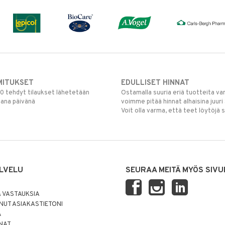
MITUKSET
EDULLISET HINNAT
00 tehdyt tilaukset lähetetään
Ostamalla suuria eriä tuotteita 
mana päivänä
voimme pitää hinnat alhaisina juuri
Voit olla varma, että teet löytöjä 
LVELU
SEURAA MEITÄ MYÖS SIVU
 VASTAUKSIA
UT ASIAKASTIETONI
Ä
NNAT