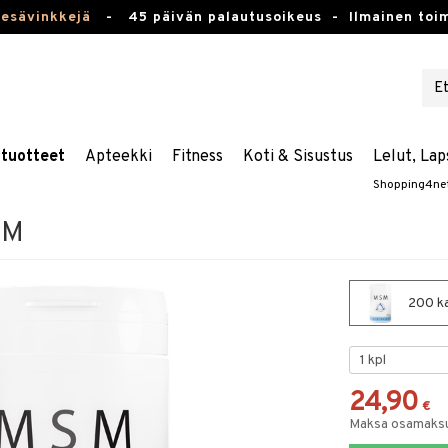
kesävinkkejä
-
45 päivän palautusoikeus -
Ilmainen toim
stuotteet
Apteekki
Fitness
Koti & Sisustus
Lelut, Lap
Shopping4ne
SM
200 ka
24,90
€
Maksa osamaksul