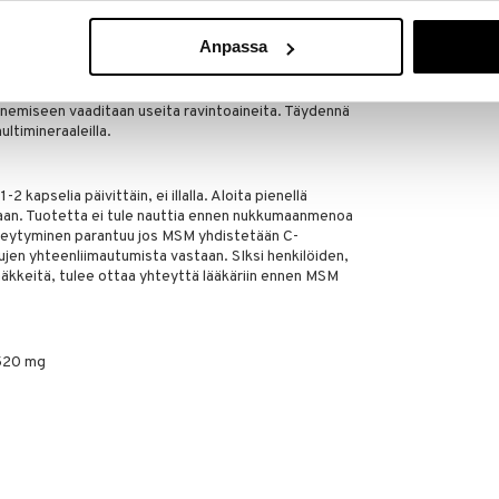
n nauttia yhdessä Bromelainin kanssa.
Anpassa
jota varovasti nostetaan haluttuun. Muutoin voit saada
ta normalisoituu. Alenna annosta jos ongelmia
sta vettä päivittäin helpottamaan suolen
emiseen vaaditaan useita ravintoaineita. Täydennä
ultimineraaleilla.
2 kapselia päivittäin, ei illalla. Aloita pienellä
taan. Tuotetta ei tule nauttia ennen nukkumaanmenoa
meytyminen parantuu jos MSM yhdistetään C-
ujen yhteenliimautumista vastaan. SIksi henkilöiden,
ääkkeitä, tulee ottaa yhteyttä lääkäriin ennen MSM
520 mg