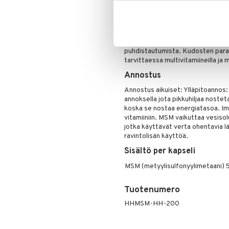
TUlehdusten aikana MSM.a voidaa
Aloita aina alhaisella annoksella 
vatsavaivoja kun suoliston toimin
ilmaantuu. Juo vähintään 5 lasilli
puhdistautumista. Kudosten paran
tarvittaessa multivitamiineilla ja m
Annostus
Annostus aikuiset: Ylläpitoannos: 1-
annoksella jota pikkuhiljaa noste
koska se nostaa energiatasoa. I
vitamiiniin. MSM vaikuttaa vesisol
jotka käyttävät verta ohentavia l
ravintolisän käyttöä.
Sisältö per kapseli
MSM (metyylisulfonyylimetaani)
Tuotenumero
HHMSM-HH-200