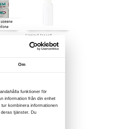
 useana
htona
Lignisul-Ionosil
Sprayflaska
ION SILVER
1,69
€
€
Om
andahålla funktioner för
n information från din enhet
 tur kombinera informationen
 deras tjänster. Du