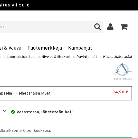
itus yli 50 €
si & Vauva
Tuotemerkkejä
Kampanjat
t
»
Luontaistuotteet
»
Nivelet & lihakset
»
Ravintolisät
»
Helhetshälsa MSM
24,90 €
pselia - Helhetshälsa MSM
Varastossa, lähetetään heti
la alkaen 5 € per kuukausi.