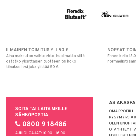
ILMAINEN TOIMITUS YLI 50 €
NOPEAT TOI
Aina maksuton vaihtoehto, huolimatta siitä
Ennen kello 13.
ostatko yksittäisen tuotteen tai koko
normaalisti sa
tilauksellesi joka ylittää 50 €.
ASIAKASPA
SOITA TAI LAITA MEILLE
OMA PROFIILI
SÄHKÖPOSTIA
KYSYMYKSIÄ &
0800 9 18486
OLEN UNOHTAN
OTA YHTEYTT
AUKIOLOAJAT: 10.00 - 16.00
EDULLISET HI