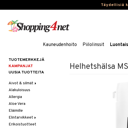
Täydellisiä 
Kauneudenhoito
Piilolinssit
Luontai
TUOTEMERKKEJÄ
Helhetshälsa M
KAMPANJAT
UUSIA TUOTTEITA
Aivot & silmät
Alakuloisuus
Muisti
Allergia
Rasvahapot
Aloe Vera
Silmät
Eläimille
Elintarvikkeet
Erikoistuotteet
Hedelmät & pähkinät