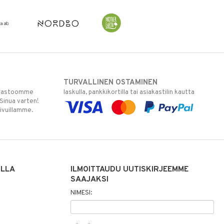
TURVALLINEN OSTAMINEN
varastoomme
laskulla, pankkikortilla tai asiakastilin kautta
 Sinua varten!
sivuillamme.
ILLA
ILMOITTAUDU UUTISKIRJEEMME
SAAJAKSI
NIMESI: