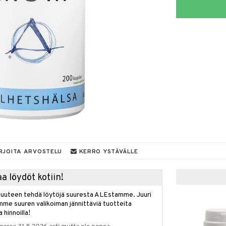
RJOITA ARVOSTELU
KERRO YSTÄVÄLLE
a löydöt kotiin!
isuuteen tehdä löytöjä suuresta ALEstamme. Juuri
mme suuren valikoiman jännittäviä tuotteita
a hinnoilla!