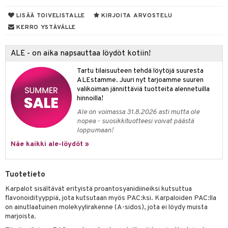
yt
LISÄÄ TOIVELISTALLE
KIRJOITA ARVOSTELU
tie
KERRO YSTÄVÄLLE
talon kuorinta
 lihakset
talovoiteet
ALE - on aika napsauttaa löydöt kotiin!
udottaminen
lisät
pot
sti käytettävät
n korvaaminen
Tartu tilaisuuteen tehdä löytöjä suuresta
ALEstamme. Juuri nyt tarjoamme suuren
iot
rasvahapot
valikoiman jännittäviä tuotteita alennetuilla
hinnoilla!
ideriviinietikka
svahapot
i-intoleranssi
Ale on voimassa 31.8.2026 asti mutta ole
nopea - suosikkituotteesi voivat päästä
d
loppumaan!
verisuonet
t
ood
Näe kaikki ale-löydöt »
 terveydenhuoltoa
poltto
rolia alentavat
Tuotetieto
uolisto
rasvahapot
ta
Karpalot sisältävät erityistä proantosyanidiineiksi kutsuttua
inen
hiuspuu
ostuttimet
uutta säätelevät
flavonoidityyppiä, jota kutsutaan myös PAC:ksi. Karpaloiden PAC:lla
on ainutlaatuinen molekyylirakenne (A-sidos), jota ei löydy muista
t
riset rasvahapot
evitys
t
iini
marjoista.