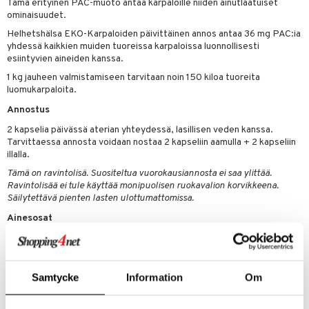
Tämä erityinen PAC-muoto antaa karpaloille niiden ainutlaatuiset
 energiaa
nia vahvistavat
 & helpottava
 & K
ominaisuudet.
apia
tus
& nenä & kurkku
idantit
g
Helhetshälsa EKO-Karpaloiden päivittäinen annos antaa 36 mg PAC:ia
spalvelu
yhdessä kaikkien muiden tuoreissa karpaloissa luonnollisesti
ulatus
iinit
esiintyvien aineiden kanssa.
ksiä & vastauksia
o
puli
iinit
1 kg jauheen valmistamiseen tarvitaan noin 150 kiloa tuoreita
tuotetta
luomukarpaloita.
n
uuri
Annostus
 verkkokaupasta
ndra
2 kapselia päivässä aterian yhteydessä, lasillisen veden kanssa.
Tarvittaessa annosta voidaan nostaa 2 kapseliin aamulla + 2 kapseliin
neraalit
uskyky
illalla.
Tämä on ravintolisä. Suositeltua vuorokausiannosta ei saa ylittää.
Ravintolisää ei tule käyttää monipuolisen ruokavalion korvikkeena.
Säilytettävä pienten lasten ulottumattomissa.
Ainesosat
Luomukarpalojauhe (
Vaccinium macrocarpon
), stabilointiaine (luomu
arabikumi). Kasviskapseli valmistettu selluloosasta.
Samtycke
Information
Om
Tuotenumero
HET02-HH-60