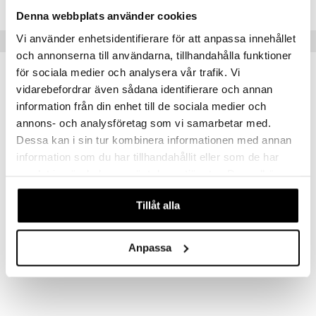
Denna webbplats använder cookies
Vi använder enhetsidentifierare för att anpassa innehållet
Vinkkejä sinulle
och annonserna till användarna, tillhandahålla funktioner
för sociala medier och analysera vår trafik. Vi
vidarebefordrar även sådana identifierare och annan
information från din enhet till de sociala medier och
annons- och analysföretag som vi samarbetar med.
Dessa kan i sin tur kombinera informationen med annan
information som du har tillhandahållit eller som de har
samlat in när du har använt deras tjänster. Du godkänner
våra cookies vid fortsatt användande av vår webbplats.
Saatavana useana vaihtoehtona
Tillåt alla
AlgOmega3
C-vitamin askorbat
HELHETSHÄLSA
HELHETSHÄLSA
Anpassa
22,90
15,90
alk.
€
€