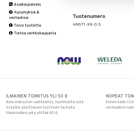
Asiakaspalvelu
Ruuansulatus
Muut
B-vitamiinit
Muut
Kysymyksiä &
Suolisto
Valkosipuli
C-vitamiinit
Q-10
Tuotenumero
vastauksia
Viruksiin
Lapset
Ruusunjuuri
HNST1-XN-0.5
Toivo tuotetta
Yskään
Miehet
Schizandra
Tietoa verkkokaupasta
Multimineraalit
Suorituskyky
Naiset
ILMAINEN TOIMITUS YLI 50 €
NOPEAT TOI
Aina maksuton vaihtoehto, huolimatta siitä
Ennen kello 13.
ostatko yksittäisen tuotteen tai koko
normaalisti sa
tilauksellesi joka ylittää 50 €.