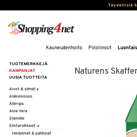
Täydellisiä 
Kauneudenhoito
Piilolinssit
Luontai
TUOTEMERKKEJÄ
Naturens Skaffer
KAMPANJAT
UUSIA TUOTTEITA
Aivot & silmät
Alakuloisuus
Muisti
Allergia
Rasvahapot
Aloe Vera
Silmät
Eläimille
Elintarvikkeet
Hedelmät & pähkinät