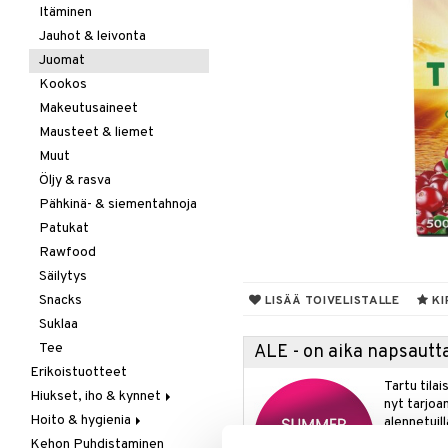
Itäminen
Jauhot & leivonta
Juomat
Kookos
Makeutusaineet
Mausteet & liemet
Muut
Öljy & rasva
Pähkinä- & siementahnoja
Patukat
Rawfood
Säilytys
Snacks
LISÄÄ TOIVELISTALLE
KI
Suklaa
Tee
ALE - on aika napsautta
Erikoistuotteet
Tartu tila
Hiukset, iho & kynnet
nyt tarjoa
Hoito & hygienia
Aurinko & pigmentti
alennetuill
Kehon Puhdistaminen
Hiukset
Aurinkosuoja