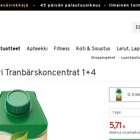
kesävinkkejä
-
45 päivän palautusoikeus -
Ilmainen toim
stuotteet
Apteekki
Fitness
Koti & Sisustus
Lelut, Lap
Shopping4net
»
Luontaistu
i Tranbärskoncentrat 1+4
0,5 li
5,71
€
Maksa osamaksul