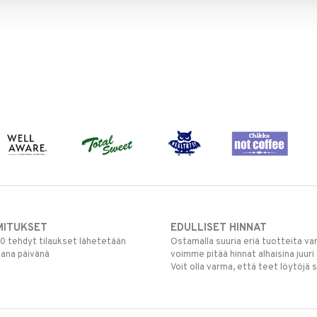
MITUKSET
EDULLISET HINNAT
00 tehdyt tilaukset lähetetään
Ostamalla suuria eriä tuotteita 
mana päivänä
voimme pitää hinnat alhaisina juuri
Voit olla varma, että teet löytöjä 