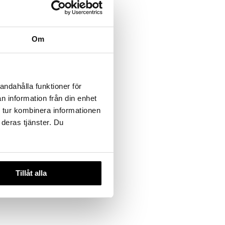
Om
feri
ntrat 1+3
FFERI
andahålla funktioner för
n information från din enhet
 tur kombinera informationen
 deras tjänster. Du
Tillåt alla