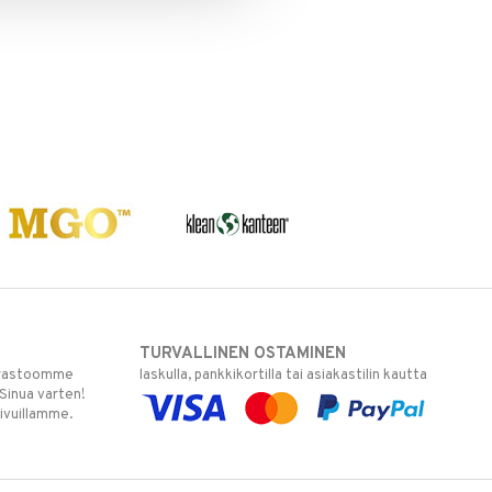
TURVALLINEN OSTAMINEN
varastoomme
laskulla, pankkikortilla tai asiakastilin kautta
 Sinua varten!
sivuillamme.