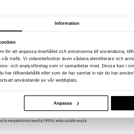
massa 31.8.2026 asti mutta ole nopea -
otteesi voivat päästä loppumaan!
i ale-löydöt »
Information
Naturens Skaf
aajoilla alueilla pohjoisella pallonpuoliskolla ja
cookies
Tranbärskonce
nperinteen mukaan karpaloista tulee kaikkein
NATURENS SKA
kanen on puraissut niitä ennen poimimista.
e för att anpassa innehållet och annonserna till användarna, tillh
4,51
 ansiosta karpalomehu on erinomainen
€
vår trafik. Vi vidarebefordrar även sådana identifierare och anna
 sisältävät luonnollisia aineita, jotka ovat hyvin
nnons- och analysföretag som vi samarbetar med. Dessa kan i sin
udessa kansanperinteessä.
har tillhandahållit eller som de har samlat in när du har använt
 lähtien käytetty kotikonstina virtsatietulehduksen
ortsatt användande av vår webbplats.
akteerit, jotka tunkeutuvat virtsaputken kautta ja
lle. Karpalot sisältävät proantosyanidiineja, jotka
kteerien kiinnittymistä limakalvon epiteelisoluihin ja
ta.
Anpassa
 on vakiintunut ja hyvin testattu tuote, joka on
ta 1997.
ta karpalotiivisteestä (99%) eikä sisällä muita