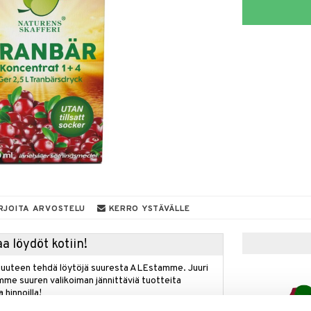
RJOITA ARVOSTELU
KERRO YSTÄVÄLLE
a löydöt kotiin!
isuuteen tehdä löytöjä suuresta ALEstamme. Juuri
mme suuren valikoiman jännittäviä tuotteita
a hinnoilla!