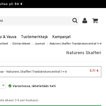
itus yli 50 €
si & Vauva
Tuotemerkkejä
Kampanjat
otteet
»
Elintarvikkeet
»
Juomat
»
Naturens Skafferi Tranbärskoncentrat 1+4
Naturens Skafferi
5,71 €
traa - Naturens Skafferi Tranbärskoncentrat 1+4
Varastossa, lähetetään heti
la alkaen 3 € per kuukausi.