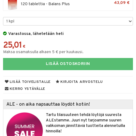
43,09 €
120 tablettia - Balans Plus
yt
e
talon kuorinta
 lihakset
talovoiteet
udottaminen
lisät
Varastossa, lähetetään heti
pot
sti käytettävät
n korvaaminen
25,01
€
Maksa osamaksulla alkaen 5 € per kuukausi.
iot
rasvahapot
ideriviinietikka
svahapot
i-intoleranssi
LISÄÄ OSTOSKORIIN
d
LISÄÄ TOIVELISTALLE
KIRJOITA ARVOSTELU
verisuonet
t
od
KERRO YSTÄVÄLLE
 terveydenhuoltoa
poltto
rolia alentavat
ALE - on aika napsauttaa löydöt kotiin!
uolisto
rasvahapot
ta
Tartu tilaisuuteen tehdä löytöjä suuresta
inen
hiuspuu
stuttimet
uutta säätelevät
ALEstamme. Juuri nyt tarjoamme suuren
valikoiman jännittäviä tuotteita alennetuilla
t
riset rasvahapot
evitys
iini
hinnoilla!