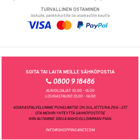
TURVALLINEN OSTAMINEN
laskulla, pankkikortilla tai asiakastilin kautta
SOITA TAI LAITA MEILLE SÄHKÖPOSTIA
0800 9 18486
AUKIOLOAJAT: 10.00 - 16.00
LOUNASTAUKO 13.00 - 14.00
ASIAKASPALVELUMME PUHELIMITSE ON SULJETTUNA 29.6.–27.7.
OTA MEIHIN YHTEYTTÄ SÄHKÖPOSTITSE
NIIN AUTAMME SINUA MAHDOLLISIMMAN PIAN.
INFO@SHOPPING4NET.COM