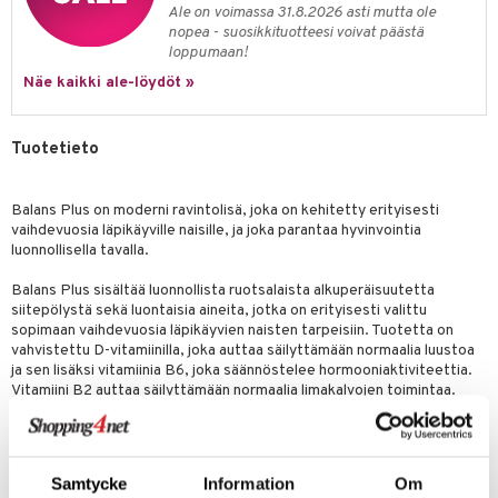
 energiaa
nia vahvistavat
& helpottava
& K
Ale on voimassa 31.8.2026 asti mutta ole
nopea - suosikkituotteesi voivat päästä
apia
tus
& nenä & kurkku
idantit
g
loppumaan!
spalvelu
Näe kaikki ale-löydöt »
ulatus
iinit
ksiä & vastauksia
o
puli
iinit
uotetta
Tuotetieto
in
juuri
 verkkokaupasta
ndra
Balans Plus on moderni ravintolisä, joka on kehitetty erityisesti
vaihdevuosia läpikäyville naisille, ja joka parantaa hyvinvointia
neraalit
uskyky
luonnollisella tavalla.
Balans Plus sisältää luonnollista ruotsalaista alkuperäisuutetta
siitepölystä sekä luontaisia aineita, jotka on erityisesti valittu
sopimaan vaihdevuosia läpikäyvien naisten tarpeisiin. Tuotetta on
vahvistettu D-vitamiinilla, joka auttaa säilyttämään normaalia luustoa
ja sen lisäksi vitamiinia B6, joka säännöstelee hormooniaktiviteettia.
Vitamiini B2 auttaa säilyttämään normaalia limakalvojen toimintaa.
Medica Nord on skandinavialainen yritys, joka myy, valmistaa ja
markkinoi useita luontaistuotteita ja apteekkituotteita jotka antavat
henkilölle paremman elämänlaadun. Yritys perustettiin 2009 ja se
tuottaa tänäpäivänä useita markkinoiden johtavia ihonhoidon,
Samtycke
Information
Om
nivelterveyden ja naisten terveyden tuotemerkkejä.