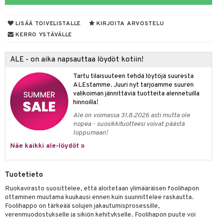
yt
ie
LISÄÄ TOIVELISTALLE
KIRJOITA ARVOSTELU
talon kuorinta
 lihakset
KERRO YSTÄVÄLLE
talovoiteet
udottaminen
lisät
ALE - on aika napsauttaa löydöt kotiin!
pot
sti käytettävät
n korvaaminen
Tartu tilaisuuteen tehdä löytöjä suuresta
iot
rasvahapot
ALEstamme. Juuri nyt tarjoamme suuren
valikoiman jännittäviä tuotteita alennetuilla
ideriviinietikka
svahapot
i-intoleranssi
hinnoilla!
Ale on voimassa 31.8.2026 asti mutta ole
d
nopea - suosikkituotteesi voivat päästä
loppumaan!
verisuonet
t
ood
Näe kaikki ale-löydöt »
 terveydenhuoltoa
poltto
rolia alentavat
uolisto
rasvahapot
ta
Tuotetieto
inen
hiuspuu
ostuttimet
uutta säätelevät
Ruokavirasto suosittelee, että aloitetaan ylimääräisen foolihapon
ottaminen muutama kuukausi ennen kuin suunnittelee raskautta.
t
riset rasvahapot
evitys
t
iini
Foolihappo on tärkeää solujen jakautumisprosessille,
verenmuodostukselle ja sikiön kehitykselle. Foolihapon puute voi