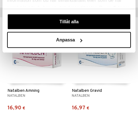
information som du har tillhandahållit eller som de har
samlat in när du har använt deras tjänster. Du godkänner
Vinkkejä sinulle
våra cookies vid fortsatt användande av vår webbplats.
Tillåt alla
Anpassa
Natalben Amning
Natalben Gravid
NATALBEN
NATALBEN
16,90
16,97
€
€