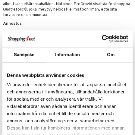
 energiaa
nia vahvistavat
 & helpottava
 & K
aiheuttaa selkärankahalkion. Natalben PreGravid sisältää foolihappoa
Quatrefolic®, joka imeytyy helposti elimistöön ilman, että sitä
apia
tus
& nenä & kurkku
idantit
g
tarvitsee ensin muuntaa.
spalvelu
ulatus
iinit
Annostus
ksiä & vastauksia
1 kapseli päivässä otetaan aterian yhteydessä ja niellään kokonaisena
o
puli
iinit
puolen lasillisen vettä kanssa. Suositeltua vuorokausiannosta ei saa
tuotetta
ylittää. Ravintolisää ei tule käyttää monipuolisen ja tasapainoisen
n
uuri
ruokavalion sekä terveellisten elämäntapojen korvikkeena.
 verkkokaupasta
Säilytetään huoneenlämmössä.
Samtycke
Information
Om
ndra
Ainesosat
neraalit
uskyky
Auringonkukkaöljy (Helianthus annuus L.), gelatiini (nauta),
Denna webbplats använder cookies
kosteudensäilyttäjä (glyseroli E 422), sakeuttamisaine
(rasvahappojen mono- ja diglyseridit E 471), sinkki (sinkkioksidi),
Vi använder enhetsidentifierare för att anpassa innehållet
sakeuttamisaine (mehiläisvaha, keltainen E 901), emulgointiaine
och annonserna till användarna, tillhandahålla funktioner
(lesitiinit E 322), B12-vitamiini (syanokobalamiini), väriaine
(rautaoksidit E 172), foolihappo ((6S)-5-metyylitetrahydrofolaatti;
för sociala medier och analysera vår trafik. Vi
glukosamiini suola), D3-vitamiini (kolekalsiferoli), jodi (kaliumjodidi)
vidarebefordrar även sådana identifierare och annan
information från din enhet till de sociala medier och
Tuotenumero
annons- och analysföretag som vi samarbetar med.
Dessa kan i sin tur kombinera informationen med annan
HECM2-O9-30