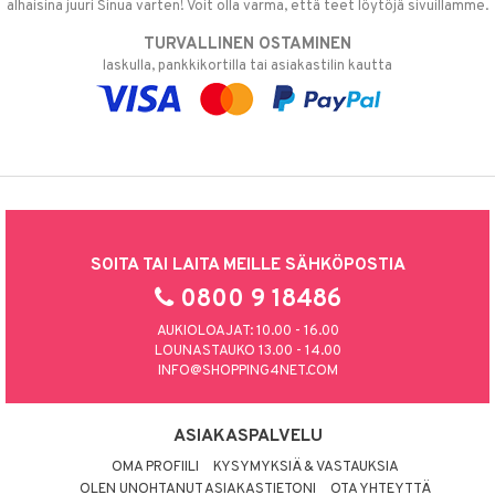
alhaisina juuri Sinua varten! Voit olla varma, että teet löytöjä sivuillamme.
TURVALLINEN OSTAMINEN
laskulla, pankkikortilla tai asiakastilin kautta
SOITA TAI LAITA MEILLE SÄHKÖPOSTIA
0800 9 18486
AUKIOLOAJAT: 10.00 - 16.00
LOUNASTAUKO 13.00 - 14.00
INFO@SHOPPING4NET.COM
ASIAKASPALVELU
OMA PROFIILI
KYSYMYKSIÄ & VASTAUKSIA
OLEN UNOHTANUT ASIAKASTIETONI
OTA YHTEYTTÄ