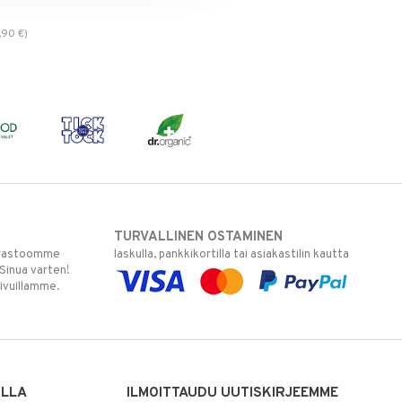
,90
€
)
TURVALLINEN OSTAMINEN
varastoomme
laskulla, pankkikortilla tai asiakastilin kautta
 Sinua varten!
sivuillamme.
ILLA
ILMOITTAUDU UUTISKIRJEEMME