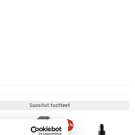
Suositut tuotteet
kampanja
-25%