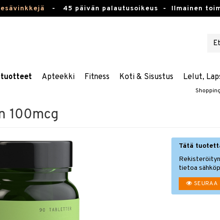
kesävinkkejä
-
45 päivän palautusoikeus -
Ilmainen toim
stuotteet
Apteekki
Fitness
Koti & Sisustus
Lelut, Lap
Shoppin
en 100mcg
Tätä tuotetta
Rekisteröityn
tietoa sähköp
SEURAA