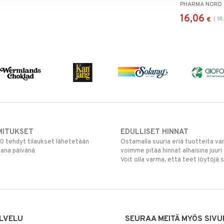
PHARMA NORD
16,06
(
18
€
MITUKSET
EDULLISET HINNAT
00 tehdyt tilaukset lähetetään
Ostamalla suuria eriä tuotteita 
mana päivänä
voimme pitää hinnat alhaisina juuri
Voit olla varma, että teet löytöjä 
LVELU
SEURAA MEITÄ MYÖS SIVU