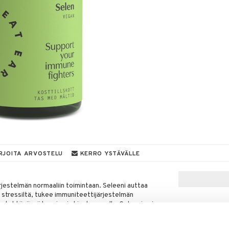
RJOITA ARVOSTELU
KERRO YSTÄVÄLLE
rjestelmän normaaliin toimintaan. Seleeni auttaa
a stressiltä, tukee immuniteettijärjestelmän
ös tehtävänsä kynsien ja hiusten osalla. Seleeni voi
asen toimintaan ja spermatuotantoon.