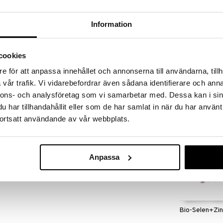
hteydessä.
Information
0 µg
cookies
SelenOptimal
e för att anpassa innehållet och annonserna till användarna, tillh
HELHETSHÄLSA
vår trafik. Vi vidarebefordrar även sådana identifierare och anna
13,90
€
nnons- och analysföretag som vi samarbetar med. Dessa kan i sin
har tillhandahållit eller som de har samlat in när du har använt
ortsatt användande av vår webbplats.
kampanja
Anpassa
Bio-Selen+Zi