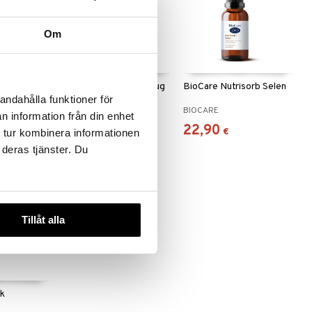
Om
Alpha Plus Selen 200 µg
BioCare Nutrisorb Selen
andahålla funktioner för
ALPHA PLUS
BIOCARE
n information från din enhet
8,62
22,90
(
11,49
€
)
€
€
 tur kombinera informationen
 deras tjänster. Du
-15%
Tillåt alla
nk