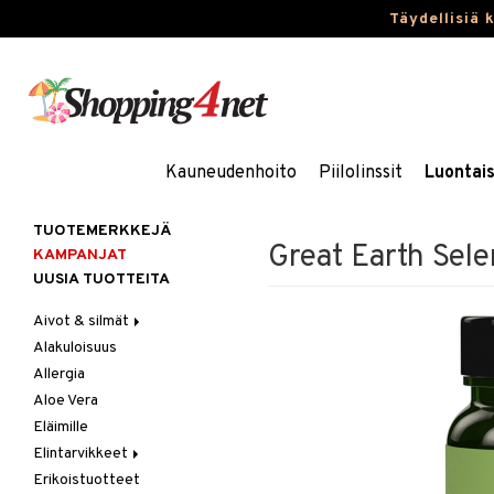
Täydellisiä 
Kauneudenhoito
Piilolinssit
Luontai
TUOTEMERKKEJÄ
Great Earth Sel
KAMPANJAT
UUSIA TUOTTEITA
Aivot & silmät
Alakuloisuus
Muisti
Allergia
Rasvahapot
Aloe Vera
Silmät
Eläimille
Elintarvikkeet
Erikoistuotteet
Hedelmät & pähkinät