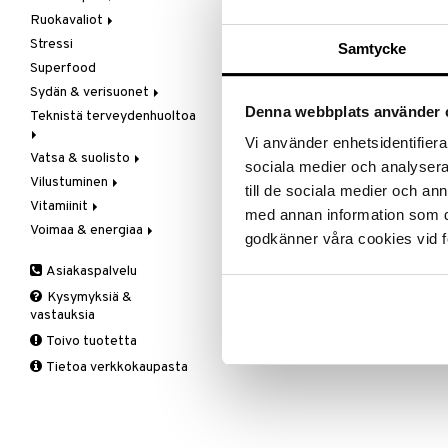
Ruokavaliot
Ravintolisät
Muut
Meren rasvahapot
1 tabletti päivittäin aterioinnin y
Stressi
Seksi & halu
Omenasiideriviinietikka
Veg resvahapot
Gluteeni-intoleranssi
Samtycke
Sisällys per kapseli
Superfood
Vaihdevuodet & PMS
Paasto
LCHF
Seleeni (L-seleeniometioniini)
10
Sydän & verisuonet
Virtsatie
Patukat
Raw Food
Denna webbplats använder 
Teknistä terveydenhuoltoa
Rasvanpoltto
Kolesterolia alentavat
Tuotenumero
Meren rasvahapot
Vi använder enhetsidentifierar
Vatsa & suolisto
Hieronta
HS1M0-GR-90
Neidonhiuspuu
sociala medier och analysera 
Vilustuminen
Ilmankostuttimet
Happamuutta säätelevät
Vegetaariset rasvahapot
till de sociala medier och a
Vitamiinit
Kivunlievitys
Juomat
C-vitamiini
Verisuonia vahvistavat
med annan information som du 
Voimaa & energiaa
Muuta
Kuidut
Estävä & helpottava
A, D, E & K
godkänner våra cookies vid f
Valoterapia
Puhdistus
Korva & nenä & kurkku
Antioksidantit
Ginseng
Asiakaspalvelu
Ruuansulatus
Muut
B-vitamiinit
Muut
Kysymyksiä &
Suolisto
Valkosipuli
C-vitamiinit
Q-10
vastauksia
Viruksiin
Lapset
Ruusunjuuri
Toivo tuotetta
Yskään
Miehet
Schizandra
Tietoa verkkokaupasta
Multimineraalit
Suorituskyky
Naiset