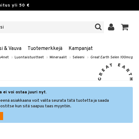
itus yli 50 €
si & Vauva
Tuotemerkkejä
Kampanjat
g4net
»
Luontaistuotteet
»
Mineraalit
»
Seleeni
»
Great Earth Selen 100mcg
 ei voi ostaa juuri nyt.
eenä asiakkaana voit valita seurata tätä tuotetta ja saada
ostitse kun sitä saapuu taas myyntiin.