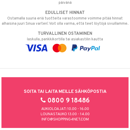
päivänä
EDULLISET HINNAT
Ostamalla suuria eriä tuotteita varastoomme voimme pitää hinnat
alhaisina juuri Sinua varten! Voit olla varma, että teet löytöjä sivuillamme.
TURVALLINEN OSTAMINEN
laskulla, pankkikortilla tai asiakastilin kautta
SOITA TAI LAITA MEILLE SÄHKÖPOSTIA
0800 9 18486
AUKIOLOAJAT: 10.00 - 16.00
LOUNASTAUKO 13.00 - 14.00
INFO@SHOPPING4NET.COM