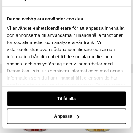
Ainesosat
Glukoosisiirappi, sokeri, ortofosforihapon kalsiumsuolat,
hyytelöimisaine (pektiini), happo (sitruunahappo), porkkanatiiviste,
Denna webbplats använder cookies
mustaherukkatiiviste, luonnollinen aromi (vadelma), pintakäsittelyaine
kasviöljy (kookos, rapsi, karnaubavaha), vit. D3 (kolekalsiferoli).
Vi använder enhetsidentifierare för att anpassa innehållet
och annonserna till användarna, tillhandahålla funktioner
Tuotenumero
för sociala medier och analysera vår trafik. Vi
vidarebefordrar även sådana identifierare och annan
HVCT5-VJ-60
information från din enhet till de sociala medier och
annons- och analysföretag som vi samarbetar med.
Vinkkejä sinulle
Dessa kan i sin tur kombinera informationen med annan
information som du har tillhandahållit eller som de har
samlat in när du har använt deras tjänster. Du godkänner
våra cookies vid fortsatt användande av vår webbplats.
Tillåt alla
Anpassa