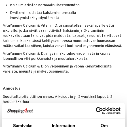
t
riset rasvahapot
evitys
t
iini
Kalsium edistää normaalia lihastoimintaa
 energiaa
nia vahvistavat
 & helpottava
 & K
D-vitamiini edistää kalsiumin normaalia
imeytymistä/hyödyntämistä
apia
tus
& nenä & kurkku
idantit
g
VitaYummy Calcium & Vitamin D:tä suositellaan sekä lapsille että
spalvelu
aikuisille, jotka eivät saa riittävästi kalsiumia ja D-vitamiinia
ulatus
iinit
ruokavaliostaan tai eivät pidä maidosta. Lapset ja nuoret tarvitsevat
ksiä & vastauksia
kalsiumia, koska tässä kehitysvaiheessa muodostuvan luumassan
o
puli
iinit
määrä vaikuttaa siihen, kuinka vahvat luut ovat myöhemmin elämässä.
tuotetta
n
uuri
VitaYummy Calcium & D:n hyvä maku tulee vadelmista ja kaunis
 verkkokaupasta
luonnollinen väri porkkanoista ja mustaherukoista.
ndra
VitaYummy Calcium & D on vegaaninen ja vapaa keinotekoisista
väreistä, mauista ja makeutusaineista.
neraalit
uskyky
Annostus
Suositeltu päivittäinen annos: Aikuiset ja yli 3-vuotiaat lapset: 2
hedelmäkarhua
Tämä on ravintolisä. Suositeltua päivittäistä annosta ei tule ylittää.
Ravintolisää ei tule käyttää monipuolisen ruokavalion korvikkeena.
Säilytettävä pienten lasten ulottumattomissa.
Samtycke
Information
Om