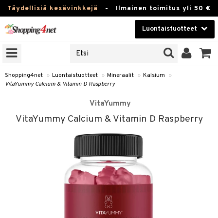
Täydellisiä kesävinkkejä
-
Ilmainen toimitus yli 50 €
Luontaistuotteet
ERKKEJÄ
Kauneudenhoito
JAT
UOTTEITA
Piilolinssit
Shopping4net
»
Luontaistuotteet
»
Mineraalit
»
Kalsium
»
VitaYummy Calcium & Vitamin D Raspberry
Luontaistuotteet
silmät
VitaYummy
Apteekki
suus
VitaYummy Calcium & Vitamin D Raspberry
apot
Fitness
Koti & Sisustus
Lelut, Lapsi & Vauva
kkeet
Tuotemerkkejä
otteet
ät & pähkinät
Kampanjat
iho & kynnet
en