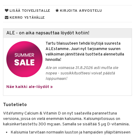
yt
LISÄÄ TOIVELISTALLE
KIRJOITA ARVOSTELU
KERRO YSTÄVÄLLE
talon kuorinta
talovoiteet
 lihakset
ALE - on aika napsauttaa löydöt kotiin!
udottaminen
lisät
Tartu tilaisuuteen tehdä löytöjä suuresta
ALEstamme. Juuri nyt tarjoamme suuren
pot
s & imetys
sti käytettävät
n korvaaminen
valikoiman jännittäviä tuotteita alennetuilla
hinnoilla!
iot
lisät
rasvahapot
Ale on voimassa 31.8.2026 asti mutta ole
nopea - suosikkituotteesi voivat päästä
 halu
ideriviinietikka
svahapot
i-intoleranssi
loppumaan!
d
vuodet & PMS
Näe kaikki ale-löydöt »
verisuonet
ie
t
ood
Tuotetieto
 terveydenhuoltoa
poltto
rolia alentavat
VitaYummy Calcium & Vitamin D on nyt saatavilla parannettuna
uolisto
rasvahapot
ta
versiona, jossa on vielä enemmän kalsiumia. Kalsiumpitoisuus on
kaksinkertaistettu 300 mg:aan. Samalla se sisältää 5 μg D-vitamiinia.
inen
hiuspuu
ostuttimet
uutta säätelevät
Kalsiumia tarvitaan normaalin luuston ja hampaiden ylläpitämiseen