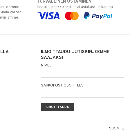
TURVALLINEN OSTAMINEN
varastoomme
laskulla, pankkikortilla tai asiakastilin kautta
 Sinua varten!
sivuillamme.
ILLA
ILMOITTAUDU UUTISKIRJEEMME
SAAJAKSI
NIMESI:
SÄHKÖPOSTIOSOITTEESI:
SUOMI