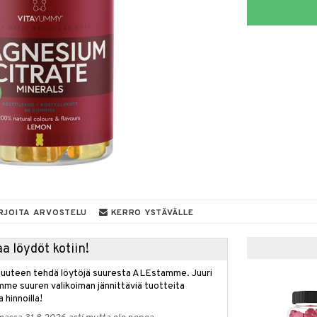
RJOITA ARVOSTELU
KERRO YSTÄVÄLLE
a löydöt kotiin!
isuuteen tehdä löytöjä suuresta ALEstamme. Juuri
mme suuren valikoiman jännittäviä tuotteita
a hinnoilla!