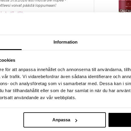
massa 31.8.2026 asti mutta ole nopea -
otteesi voivat päästä loppumaan!
i ale-löydöt »
VitaYummy Ca
keä mineraali, jolla on monia positiivisia
Vitamin D Ras
Information
ä psyykkisesti.
VITAYUMMY
17,50
€
oukossa magnesium auttaa mm. vähentämään
cookies
ään normaalia lihastoimintaa sekä normaaleja luita ja
e för att anpassa innehållet och annonserna till användarna, tillh
vår trafik. Vi vidarebefordrar även sådana identifierare och anna
ta VitaYummy sisältää magnesiumsitraattia, mikä
nnons- och analysföretag som vi samarbetar med. Dessa kan i sin
haposta, jota esiintyy luonnollisesti kasveissa.
har tillhandahållit eller som de har samlat in när du har använt
, ja kaunis luonnollinen väri tulee porkkanasta ja
ortsatt användande av vår webbplats.
Anpassa