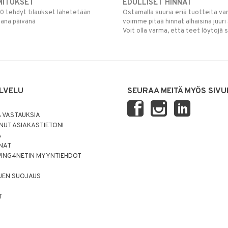
MITUKSET
EDULLISET HINNAT
00 tehdyt tilaukset lähetetään
Ostamalla suuria eriä tuotteita 
mana päivänä
voimme pitää hinnat alhaisina juuri
Voit olla varma, että teet löytöjä 
LVELU
SEURAA MEITÄ MYÖS SIVU
 VASTAUKSIA
UT ASIAKASTIETONI
Ä
NNAT
PING4NETIN MYYNTIEHDOT
JEN SUOJAUS
T