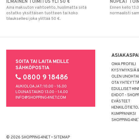
ILMAINEN TOIMITUS YLI 50 €
NOPEAT TOI
Aina maksuton vaihtoehto, huolimatta siitä
Ennen kello 13.
ostatko yksittäisen tuotteen tai koko
normaalisti sa
tilauksellesi joka ylittää 50 €.
ASIAKASPA
SOITA TAI LAITA MEILLE
OMA PROFIILI
SÄHKÖPOSTIA
KYSYMYKSIÄ &
0800 9 18486
OLEN UNOHTAN
OTA YHTEYTT
AUKIOLOAJAT: 10.00 - 16.00
EDULLISET HI
LOUNASTAUKO 13.00 - 14.00
EHDOT - SHOP
INFO@SHOPPING4NET.COM
EVÄSTEET
HENKILÖTIETO
KUMPPANIKSI
SHOPPING4NE
© 2026 SHOPPING4NET
•
SITEMAP