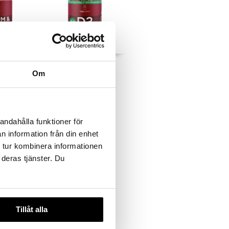
lcium &
VitaYummy D3-vitamin
pberry
Raspberry
Om
VITAYUMMY
17,58
€
andahålla funktioner för
n information från din enhet
 tur kombinera informationen
 deras tjänster. Du
Tillåt alla