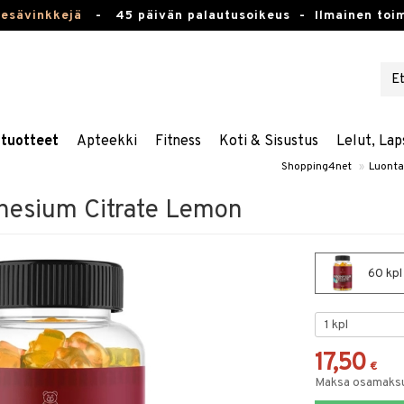
kesävinkkejä
-
45 päivän palautusoikeus -
Ilmainen toim
stuotteet
Apteekki
Fitness
Koti & Sisustus
Lelut, Lap
Shopping4net
»
Luonta
esium Citrate Lemon
60 kpl
17,50
€
Maksa osamaksul