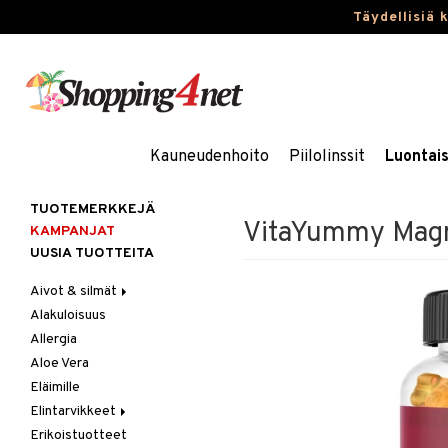
Täydellisiä 
Kauneudenhoito
Piilolinssit
Luontai
TUOTEMERKKEJÄ
VitaYummy Magn
KAMPANJAT
UUSIA TUOTTEITA
Aivot & silmät
Alakuloisuus
Muisti
Allergia
Rasvahapot
Aloe Vera
Silmät
Eläimille
Elintarvikkeet
Erikoistuotteet
Hedelmät & pähkinät