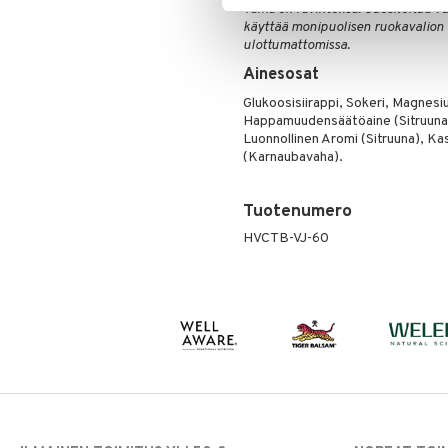
Tämä on ravintolisä. Suositeltua vu
käyttää monipuolisen ruokavalion 
ulottumattomissa.
Ainesosat
Glukoosisiirappi, Sokeri, Magnesiu
Happamuudensäätöaine (Sitruunaha
Luonnollinen Aromi (Sitruuna), Ka
(Karnaubavaha).
Tuotenumero
HVCTB-VJ-60