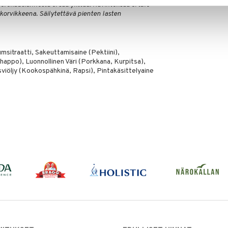
orokausiannosta ei saa ylittää. Ravintolisää ei tule
korvikkeena. Säilytettävä pienten lasten
msitraatti, Sakeuttamisaine (Pektiini),
ppo), Luonnollinen Väri (Porkkana, Kurpitsa),
sviöljy (Kookospähkinä, Rapsi), Pintakäsittelyaine