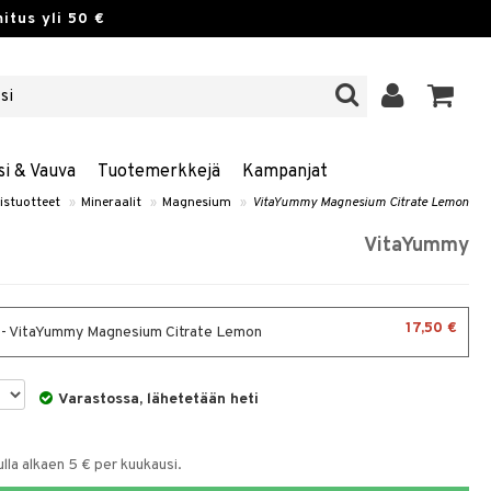
itus yli 50 €
si & Vauva
Tuotemerkkejä
Kampanjat
istuotteet
»
Mineraalit
»
Magnesium
»
VitaYummy Magnesium Citrate Lemon
VitaYummy
17,50 €
 - VitaYummy Magnesium Citrate Lemon
Varastossa, lähetetään heti
la alkaen 5 € per kuukausi.