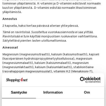
t
riset rasvahapot
evitys
t
iini
toiminnan ylläpitämistä. K-vitamiini ja D-vitamiini edistävät normaalin
luuston ylläpitämistä. D-vitamiini edistää normaalin lihastoiminnan
 energiaa
nia vahvistavat
 & helpottava
 & K
ylläpitämistä.
apia
tus
& nenä & kurkku
idantit
g
Annostus
spalvelu
2 kapselia, kaksi kertaa päivässä aterian yhteydessä.
ulatus
iinit
ksiä & vastauksia
Tämä on ravintolisä. Suositeltua vuorokausiannosta ei saa ylittää.
o
puli
iinit
Ravintolisää ei tule käyttää monipuolisen ruokavalion vaihtoehtona.
tuotetta
Säilytettävä pienten lasten ulottumattomissa.
n
uuri
 verkkokaupasta
Ainesosat
ndra
Magnesium (magnesiumsitraatti), kalsium (kalsiumsitraatti), kapseli
(kasviperäinen hydroksipropyylimetyyliselluloosa), magnesium
neraalit
uskyky
(magnesiummalaatti), kalsium (kalsiummalaatti), magnesium
(magnesiumlaktaatti), kalsium (kalsiumlaktaatti), stabilointiaine
(rasvahappojen magnesiumsuolat), vitamiini K2 (Menakinoni-7),
bambu-uute (Bambusa vulgaris, 70% piitä), vitamiini D (kasviperäinen
kolekalsiferoli).
Samtycke
Information
Om
Tuotenumero
HCQ1K-AP-90