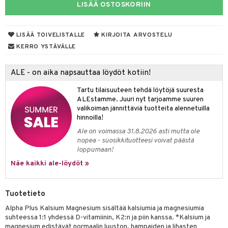
LISÄÄ OSTOSKORIIN
yt
talon kuorinta
LISÄÄ TOIVELISTALLE
KIRJOITA ARVOSTELU
KERRO YSTÄVÄLLE
talovoiteet
 lihakset
udottaminen
lisät
ALE - on aika napsauttaa löydöt kotiin!
pot
s & imetys
sti käytettävät
n korvaaminen
Tartu tilaisuuteen tehdä löytöjä suuresta
ALEstamme. Juuri nyt tarjoamme suuren
iot
lisät
rasvahapot
valikoiman jännittäviä tuotteita alennetuilla
hinnoilla!
 halu
ideriviinietikka
svahapot
i-intoleranssi
Ale on voimassa 31.8.2026 asti mutta ole
nopea - suosikkituotteesi voivat päästä
d
vuodet & PMS
loppumaan!
verisuonet
ie
t
ood
Näe kaikki ale-löydöt »
 terveydenhuoltoa
poltto
rolia alentavat
Tuotetieto
uolisto
rasvahapot
ta
Alpha Plus Kalsium Magnesium sisältää kalsiumia ja magnesiumia
inen
hiuspuu
ostuttimet
uutta säätelevät
suhteessa 1:1 yhdessä D-vitamiinin, K2:n ja piin kanssa. *Kalsium ja
magnesium edistävät normaalin luuston, hampaiden ja lihasten