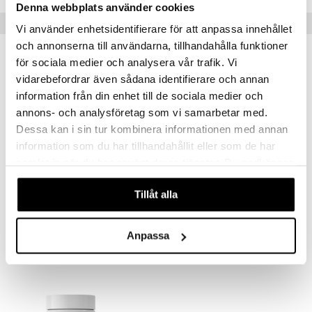
Denna webbplats använder cookies
Vinkkejä sinulle
Vi använder enhetsidentifierare för att anpassa innehållet
och annonserna till användarna, tillhandahålla funktioner
för sociala medier och analysera vår trafik. Vi
vidarebefordrar även sådana identifierare och annan
information från din enhet till de sociala medier och
annons- och analysföretag som vi samarbetar med.
Dessa kan i sin tur kombinera informationen med annan
information som du har tillhandahållit eller som de har
samlat in när du har använt deras tjänster. Du godkänner
våra cookies vid fortsatt användande av vår webbplats.
Tillåt alla
Alpha Plus B-komplex Time Release
Alpha Plus C-Vitamin 1000mg
ALPHA PLUS
ALPHA PLUS
Anpassa
15,90
11,49
€
€