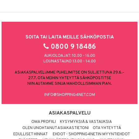
SOITA TAI LAITA MEILLE SÄHKÖPOSTIA
0800 9 18486
AUKIOLOAJAT: 10.00 - 16.00
LOUNASTAUKO 13.00 - 14.00
ASIAKASPALVELUMME PUHELIMITSE ON SULJETTUNA 29.6.–
27.7. OTA MEIHIN YHTEYTTÄ SÄHKÖPOSTITSE
NIIN AUTAMME SINUA MAHDOLLISIMMAN PIAN.
INFO@SHOPPING4NET.COM
ASIAKASPALVELU
OMA PROFIILI
KYSYMYKSIÄ & VASTAUKSIA
OLEN UNOHTANUT ASIAKASTIETONI
OTA YHTEYTTÄ
EDULLISET HINNAT
EHDOT - SHOPPING4NETIN MYYNTIEHDOT