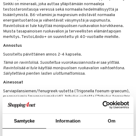
o
puli
iinit
Sinkki on mineraali, joka auttaa ylläpitämään normaaleja
tuotetta
testosteronitasoja veressä sekä normaalia hedelmällisyyttä ja
n
uuri
lisääntymistä. B6-vitamiini ja magnesium edistävät normaalia
 verkkokaupasta
energiantuotantoa ja vähentävät väsymystä ja uupumusta.
ndra
Ravintolisiä ei tule käyttää monipuolisen ruokavalion korvikkeena.
Muista tasapainoisen ruokavalion ja terveellisten elämäntapojen
neraalit
uskyky
merkitys. TestoLibido+ on suunniteltu yli 40-vuotiaille miehille.
Annostus
Suositeltu päivittäinen annos 2-4 kapselia.
Tämä on ravintolisä. Suositeltua vuorokausiannosta ei saa ylittää.
Ravintolisää ei tule käyttää monipuolisen ruokavalion vaihtoehtona.
Säilytettävä pienten lasten ulottumattomissa.
Ainesosat
Sarviapilansiemen/fenugreek-uutetta (Trigonella foenum-graecum),
magnesiumia (magnesiumoksidi), tribulus-uutetta (Tribulus terrestris
L.), terminalia chebula -uutetta (Terminalia chebula),
kasviskapselikuori (HPMC (hydroksipropyylimetyyliselluloosa)),
jamssinjuurta (Dioscorea Radix), sinkkiä (sinkkioksidi), B6-vitamiinia
(pyridoksiinihydrokloridi), paakkuuntumisenestoaineita
Samtycke
Information
Om
(rasvahappojen magnesiumsuolat, piidioksidi), BioPerine®
mustapippuriuutetta (Piper Nigrum), aromia (piparminttu/mentoli),
väriaineita (rautaoksidi, rautahydroksidit)