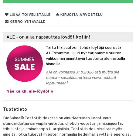
udottaminen
ium
lisät
yt
pot
tamiinit
s & imetys
sti käytettävät
n korvaaminen
LISÄÄ TOIVELISTALLE
KIRJOITA ARVOSTELU
talon kuorinta
iot
lisät
rasvahapot
KERRO YSTÄVÄLLE
talovoiteet
 halu
ideriviinietikka
svahapot
i-intoleranssi
ALE - on aika napsauttaa löydöt kotiin!
d
vuodet & PMS
Tartu tilaisuuteen tehdä löytöjä suuresta
verisuonet
ie
t
ood
ALEstamme. Juuri nyt tarjoamme suuren
valikoiman jännittäviä tuotteita alennetuilla
 terveydenhuoltoa
poltto
rolia alentavat
hinnoilla!
Ale on voimassa 31.8.2026 asti mutta ole
uolisto
rasvahapot
ta
nopea - suosikkituotteesi voivat päästä
loppumaan!
inen
hiuspuu
ostuttimet
uutta säätelevät
Näe kaikki ale-löydöt »
t
riset rasvahapot
evitys
t
iini
 energiaa
nia vahvistavat
 & helpottava
 & K
Tuotetieto
apia
tus
& nenä & kurkku
idantit
g
BioSalma® TestoLibido+:ssa on ainutlaatuinen koostumus
spalvelu
standardoitua sarviapila-uutetta, chebula-uutetta, jamssinjuurta,
ulatus
iinit
tribulusta ja aminohappo L-arginiinia. TestoLibido+ sisältää myös
ksiä & vastauksia
aineita, jotka tukevat miesten normaalia hedelmällisyyttä ja energiaa.