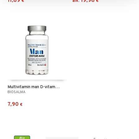
11,89
19,98
€
alk.
€
Multivitamin man D-vitamin++
BIOSALMA
7,90
€