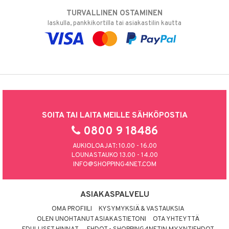
TURVALLINEN OSTAMINEN
laskulla, pankkikortilla tai asiakastilin kautta
SOITA TAI LAITA MEILLE SÄHKÖPOSTIA
0800 9 18486
AUKIOLOAJAT: 10.00 - 16.00
LOUNASTAUKO 13.00 - 14.00
INFO@SHOPPING4NET.COM
ASIAKASPALVELU
OMA PROFIILI
KYSYMYKSIÄ & VASTAUKSIA
OLEN UNOHTANUT ASIAKASTIETONI
OTA YHTEYTTÄ