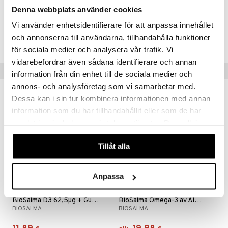
Denna webbplats använder cookies
Tuotenumero
Vi använder enhetsidentifierare för att anpassa innehållet
och annonserna till användarna, tillhandahålla funktioner
HTM04-Y9-120
för sociala medier och analysera vår trafik. Vi
vidarebefordrar även sådana identifierare och annan
Vinkkejä sinulle
information från din enhet till de sociala medier och
annons- och analysföretag som vi samarbetar med.
Dessa kan i sin tur kombinera informationen med annan
information som du har tillhandahållit eller som de har
samlat in när du har använt deras tjänster. Du godkänner
våra cookies vid fortsatt användande av vår webbplats.
Tillåt alla
Anpassa
Saatavana useana vaihtoehtona
BioSalma D3 62,5µg + Gurkmeja Ingefära
BioSalma Omega-3 av Alg 375mg DHA/EPA
BIOSALMA
BIOSALMA