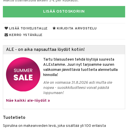
Maksa osamaksulla alkaen 5 € per kuukausi.
yt
verisuonet
ie
t
ood
LISÄÄ OSTOSKORIIN
talon kuorinta
 terveydenhuoltoa
poltto
rolia alentavat
talovoiteet
LISÄÄ TOIVELISTALLE
KIRJOITA ARVOSTELU
uolisto
rasvahapot
ta
KERRO YSTÄVÄLLE
inen
hiuspuu
ostuttimet
uutta säätelevät
ALE - on aika napsauttaa löydöt kotiin!
t
riset rasvahapot
evitys
t
iini
 energiaa
nia vahvistavat
 & helpottava
 & K
Tartu tilaisuuteen tehdä löytöjä suuresta
ALEstamme. Juuri nyt tarjoamme suuren
apia
tus
& nenä & kurkku
idantit
g
valikoiman jännittäviä tuotteita alennetuilla
spalvelu
hinnoilla!
ulatus
iinit
Ale on voimassa 31.8.2026 asti mutta ole
ksiä & vastauksia
nopea - suosikkituotteesi voivat päästä
o
puli
iinit
loppumaan!
tuotetta
n
uuri
Näe kaikki ale-löydöt »
 verkkokaupasta
ndra
Tuotetieto
neraalit
uskyky
Spirulina on makeanveden levä, joka sisältää yli 100 erilaista