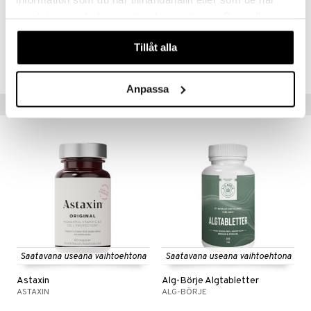
Fykosyaniini > 500 mg
samlat in när du har använt deras tjänster. Du godkänner
våra cookies vid fortsatt användande av vår webbplats.
Tuotenumero
Tillåt alla
HS0ZF-AB-250
Anpassa
Suositut tuotteet
Saatavana useana vaihtoehtona
Saatavana useana vaihtoehtona
Astaxin
Alg-Börje Algtabletter
ASTAXIN
ALG-BÖRJE