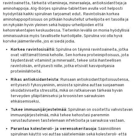
ravintoainetta, tärkeitä vitamiineja, mineraaleja, antioksidantteja ja
aminohappoja. Alg-Börjes spirulina-tablettien avulla voit helposti
hyödyntää kaikki spirulinan tarjoamat edut. Ravintolisän korkea
aminohappopitoisuus on pitkään houkutellut urheilijoita eri tasoilla ja
on nykyään hyvin yleinen sekä huippu-urheilijoiden että
kehonrakentajien keskuudessa. Tietenkin levällä on monia hyödyllisiä
ominaisuuksia myös tavalliselle kuntoilijalle. Spirulina voi olla hyvä
korvike jäämerileville, jos ei siedä jodia.
Korkea ravintosisältö:
Spirulina on täynnä ravintoaineita, jotka
ovat välttämättömiä keholle. Sen korkea proteiinipitoisuus, jota
täydentävät vitamiinit ja mineraalit, tekee siitä ihanteellisen
ravintolisän, erityisesti niille, jotka etsivät kasvipohjaisia
proteiinilähteitä.
Rikas antioksidanteista:
Runsaan antioksidanttipitoisuutensa,
erityisesti fykosyaniinin, ansiosta spirulina auttaa suojaamaan
oksidatiiviselta stressiltä, mikä on ratkaisevan tärkeää hyvän
terveyden ylläpitämiseksi ja kroonisten sairauksien
ehkäisemiseksi.
Tukee immuunijärjestelmää:
Spirulinan on osoitettu vahvistavan
immuunijärjestelmää, mikä tekee kehostasi paremmin
varustautuneen taistelemaan infektioita ja sairauksia vastaan.
Parantaa kolesteroli- ja verensokeritasoja:
Säännöllinen
spirulinan käyttö voi auttaa säätelemään sekä kolesteroli- että