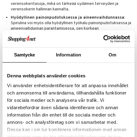
verensokeritasoja, mikä on tärkeää sydämen terveyden ja
verensokerin hallinnan kannalta.
Hyödyllinen painonpudotuksessa ja aineenvaihdunnassa:
Spirulina voi myös olla hyödyllinen työkalu painonpudotuksessa ja
aineenvaihdunnan parantamisessa, sen korkean
proteiinipitoisuuden ja aineenvaihduntaa tehostavien
ominaisuuksien ansiosta.
Annostus
Samtycke
Information
Om
Suositeltu annos: 3-6 tablettia päivässä aterian yhteydessä.
Optimaalinen annos - erityistilanteissa: jopa 18 tablettia päivässä,
käytetään tehosteena kovassa lihasharjoittelussa.
Denna webbplats använder cookies
Tämä on ravintolisä. Suositeltua vuorokausiannosta ei saa ylittää.
Ravintolisiä ei tule käyttää monipuolisen ruokavalion vaihtoehtona.
Vi använder enhetsidentifierare för att anpassa innehållet
Säilytettävä pienten lasten ulottumattomissa.
och annonserna till användarna, tillhandahålla funktioner
Ainesosat
för sociala medier och analysera vår trafik. Vi
vidarebefordrar även sådana identifierare och annan
Spirulina (Arthrospira platensis) Piidioksidi, Magnesiumstearaatti
information från din enhet till de sociala medier och
Sisältö 10 tablettia à 500 mg kohden:
annons- och analysföretag som vi samarbetar med.
Proteiini 3,4 g
Dessa kan i sin tur kombinera informationen med annan
Klorofylli 26-100 mg
Karotenoidit 14-20 mg
information som du har tillhandahållit eller som de har