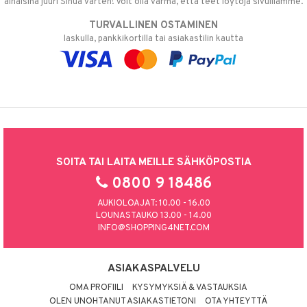
alhaisina juuri Sinua varten! Voit olla varma, että teet löytöjä sivuillamme.
TURVALLINEN OSTAMINEN
laskulla, pankkikortilla tai asiakastilin kautta
SOITA TAI LAITA MEILLE SÄHKÖPOSTIA
0800 9 18486
AUKIOLOAJAT: 10.00 - 16.00
LOUNASTAUKO 13.00 - 14.00
INFO@SHOPPING4NET.COM
ASIAKASPALVELU
OMA PROFIILI
KYSYMYKSIÄ & VASTAUKSIA
OLEN UNOHTANUT ASIAKASTIETONI
OTA YHTEYTTÄ