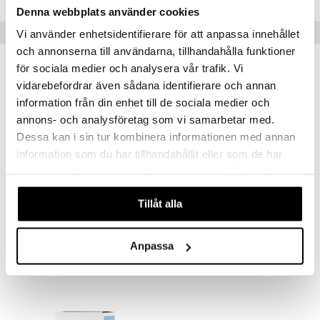
Denna webbplats använder cookies
Vinkkejä sinulle
Vi använder enhetsidentifierare för att anpassa innehållet
och annonserna till användarna, tillhandahålla funktioner
för sociala medier och analysera vår trafik. Vi
vidarebefordrar även sådana identifierare och annan
information från din enhet till de sociala medier och
annons- och analysföretag som vi samarbetar med.
Dessa kan i sin tur kombinera informationen med annan
information som du har tillhandahållit eller som de har
samlat in när du har använt deras tjänster. Du godkänner
våra cookies vid fortsatt användande av vår webbplats.
Tillåt alla
Eskio 3 pure
Eskio-3 High 65%
ESKIO 3
ESKIO 3
Anpassa
25,01
22,90
€
€