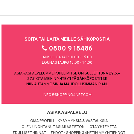
SOITA TAI LAITA MEILLE SÄHKÖPOSTIA
0800 9 18486
AUKIOLOAJAT: 10.00 - 16.00
LOUNASTAUKO 13.00 - 14.00
ASIAKASPALVELUMME PUHELIMITSE ON SULJETTUNA 29.6.–
27.7. OTA MEIHIN YHTEYTTÄ SÄHKÖPOSTITSE
NIIN AUTAMME SINUA MAHDOLLISIMMAN PIAN.
INFO@SHOPPING4NET.COM
ASIAKASPALVELU
OMA PROFIILI
KYSYMYKSIÄ & VASTAUKSIA
OLEN UNOHTANUT ASIAKASTIETONI
OTA YHTEYTTÄ
EDULLISET HINNAT
EHDOT - SHOPPING4NETIN MYYNTIEHDOT