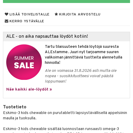
pot
tamiinit
s & imetys
sti käytettävät
n korvaaminen
yt
iot
lisät
rasvahapot
LISÄÄ TOIVELISTALLE
KIRJOITA ARVOSTELU
talon kuorinta
 halu
ideriviinietikka
svahapot
i-intoleranssi
KERRO YSTÄVÄLLE
talovoiteet
d
vuodet & PMS
ALE - on aika napsauttaa löydöt kotiin!
verisuonet
ie
t
ood
Tartu tilaisuuteen tehdä löytöjä suuresta
 terveydenhuoltoa
poltto
rolia alentavat
ALEstamme. Juuri nyt tarjoamme suuren
valikoiman jännittäviä tuotteita alennetuilla
uolisto
rasvahapot
ta
hinnoilla!
Ale on voimassa 31.8.2026 asti mutta ole
inen
hiuspuu
ostuttimet
uutta säätelevät
nopea - suosikkituotteesi voivat päästä
loppumaan!
t
riset rasvahapot
evitys
t
iini
Näe kaikki ale-löydöt »
 energiaa
nia vahvistavat
 & helpottava
 & K
apia
tus
& nenä & kurkku
idantit
g
Tuotetieto
spalvelu
Eskimo-3 kids chewable on purutabletti lapsiystävällisellä appelsiinin
ulatus
iinit
maulla ja tuoksulla.
ksiä & vastauksia
o
puli
iinit
Eskimo-3 kids chewable sisältää luonnostaan runsaasti omega-3
tuotetta