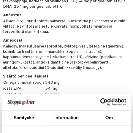
rasvahappoja, korkean pitoisuuden EPA (54 mg per geelitabletti) ja
n
uuri
DHA (254 mg per geelitabletti).
 verkkokaupasta
ndra
Annostus
Alkaen 3-v: 1 purutabletti päivässä. Suositeltua päiväannosta ei tule
neraalit
uskyky
ylittää. Ravintolisällä ei tule korvata monipuollista ravintoa ja
terveellistä elämäntapaa.
Ainesosat
Kalaöljy, makeutusaine (sorbitoli, xylitoli), vesi, geeliaine (gelatiini),
koliinibitartraatti, aromi (mansikka, appelsiini, sitruuna),
happamuudensäätelyaine (trikaliumsitraatti), väriaine (paprikauute
auringonkukasta), antioksidanttiaine (askorbyylipalmitaatti,
alfatokeferoli), biotiini (D-biotiini), kasviöljy (rapsiöljy).
Sisältö per geelitabletti
Omega 3 rasvahappoja
340 mg
josta EPA
54 mg
josta DHA
254 mg
Koliini
21 mg
Biotiini
33 µg
Samtycke
Information
Om
Tuotenumero
HE3KC-IJ-27