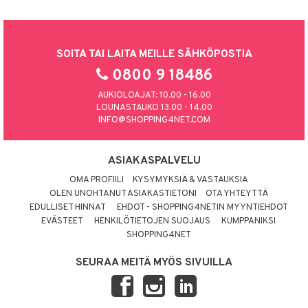
SOITA TAI LAITA MEILLE SÄHKÖPOSTIA
0800 9 18486
AUKIOLOAJAT: 10.00 - 16.00
LOUNASTAUKO 13.00 - 14.00
INFO@SHOPPING4NET.COM
ASIAKASPALVELU
OMA PROFIILI
KYSYMYKSIÄ & VASTAUKSIA
OLEN UNOHTANUT ASIAKASTIETONI
OTA YHTEYTTÄ
EDULLISET HINNAT
EHDOT - SHOPPING4NETIN MYYNTIEHDOT
EVÄSTEET
HENKILÖTIETOJEN SUOJAUS
KUMPPANIKSI
SHOPPING4NET
SEURAA MEITÄ MYÖS SIVUILLA