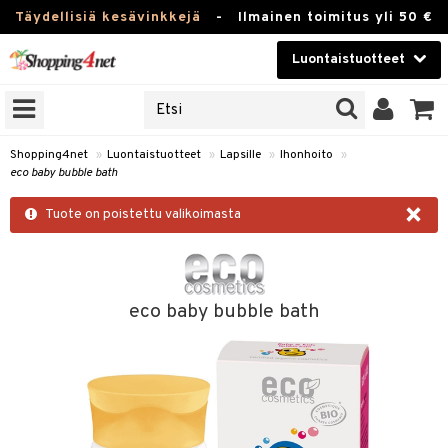
Täydellisiä kesävinkkejä
-
Ilmainen toimitus yli 50 €
Luontaistuotteet
ERKKEJÄ
Kauneudenhoito
JAT
UOTTEITA
Piilolinssit
Shopping4net
»
Luontaistuotteet
»
Lapsille
»
Ihonhoito
»
eco baby bubble bath
Luontaistuotteet
silmät
×
Tuote on poistettu valikoimasta
Apteekki
suus
apot
Fitness
Koti & Sisustus
eco baby bubble bath
Lelut, Lapsi & Vauva
kkeet
Tuotemerkkejä
otteet
ät & pähkinät
Kampanjat
iho & kynnet
en