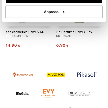
Anpassa
eco cosmetics Baby & Kids Face Cream
No Perfume Baby All-over wash
ECO COSMETICS
URTEKRAM
14,90
6,90
€
€