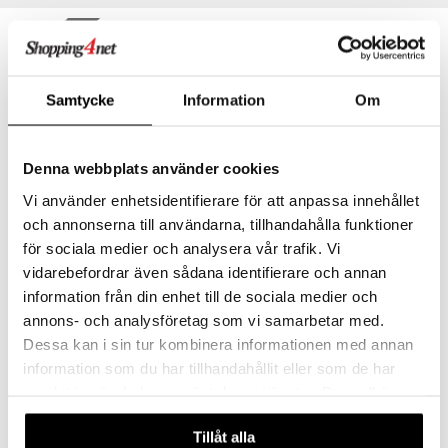
n
uuri
 verkkokaupasta
kampanja
ndra
-20%
neraalit
uskyky
eco
Samtycke
Information
Om
Denna webbplats använder cookies
Vi använder enhetsidentifierare för att anpassa innehållet
och annonserna till användarna, tillhandahålla funktioner
Kingfisher Toothpaste Strawberry Fuoride free
Weleda Calendula Toothpaste
för sociala medier och analysera vår trafik. Vi
KINGFISHER
WELEDA
vidarebefordrar även sådana identifierare och annan
information från din enhet till de sociala medier och
5,52
6,49
6,90
€
(
€
)
€
annons- och analysföretag som vi samarbetar med.
Dessa kan i sin tur kombinera informationen med annan
information som du har tillhandahållit eller som de har
samlat in när du har använt deras tjänster. Du godkänner
våra cookies vid fortsatt användande av vår webbplats.
eco
Tillåt alla