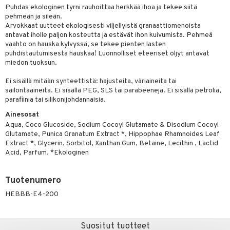
pot
tamiinit
s & imetys
sti käytettävät
n korvaaminen
Puhdas ekologinen tyrni rauhoittaa herkkää ihoa ja tekee siitä
yt
pehmeän ja sileän.
iot
lisät
rasvahapot
Arvokkaat uutteet ekologisesti viljellyistä granaattiomenoista
talon kuorinta
antavat iholle paljon kosteutta ja estävät ihon kuivumista. Pehmeä
 halu
ideriviinietikka
svahapot
i-intoleranssi
vaahto on hauska kylvyssä, se tekee pienten lasten
talovoiteet
d
vuodet & PMS
puhdistautumisesta hauskaa! Luonnolliset eteeriset öljyt antavat
miedon tuoksun.
verisuonet
ie
t
ood
Ei sisällä mitään synteettistä: hajusteita, väriaineita tai
 terveydenhuoltoa
poltto
rolia alentavat
säilöntäaineita. Ei sisällä PEG, SLS tai parabeeneja. Ei sisällä petrolia,
parafiinia tai silikonijohdannaisia.
uolisto
rasvahapot
ta
Ainesosat
Aqua, Coco Glucoside, Sodium Cocoyl Glutamate & Disodium Cocoyl
inen
hiuspuu
ostuttimet
uutta säätelevät
Glutamate, Punica Granatum Extract *, Hippophae Rhamnoides Leaf
t
riset rasvahapot
evitys
t
iini
Extract *, Glycerin, Sorbitol, Xanthan Gum, Betaine, Lecithin , Lactid
Acid, Parfum. *Ekologinen
 energiaa
nia vahvistavat
 & helpottava
 & K
Tuotenumero
apia
tus
& nenä & kurkku
idantit
g
spalvelu
HEBBB-E4-200
ulatus
iinit
ksiä & vastauksia
o
puli
iinit
tuotetta
Suositut tuotteet