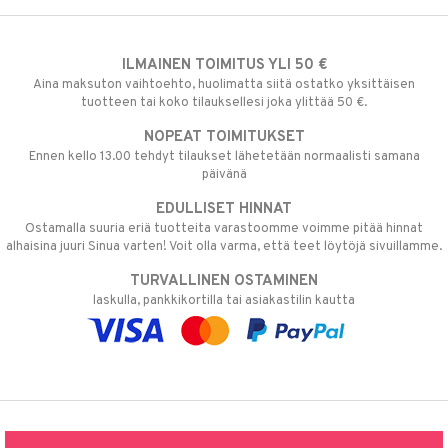
ILMAINEN TOIMITUS YLI 50 €
Aina maksuton vaihtoehto, huolimatta siitä ostatko yksittäisen
tuotteen tai koko tilauksellesi joka ylittää 50 €.
NOPEAT TOIMITUKSET
Ennen kello 13.00 tehdyt tilaukset lähetetään normaalisti samana
päivänä
EDULLISET HINNAT
Ostamalla suuria eriä tuotteita varastoomme voimme pitää hinnat
alhaisina juuri Sinua varten! Voit olla varma, että teet löytöjä sivuillamme.
TURVALLINEN OSTAMINEN
laskulla, pankkikortilla tai asiakastilin kautta