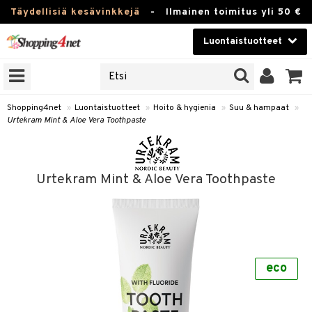
Täydellisiä kesävinkkejä
-
Ilmainen toimitus yli 50 €
Luontaistuotteet
ERKKEJÄ
Kauneudenhoito
JAT
UOTTEITA
Piilolinssit
Shopping4net
»
Luontaistuotteet
»
Hoito & hygienia
»
Suu & hampaat
»
Urtekram Mint & Aloe Vera Toothpaste
Luontaistuotteet
silmät
Apteekki
suus
Urtekram Mint & Aloe Vera Toothpaste
apot
Fitness
Koti & Sisustus
Lelut, Lapsi & Vauva
kkeet
eco
Tuotemerkkejä
otteet
ät & pähkinät
Kampanjat
iho & kynnet
en