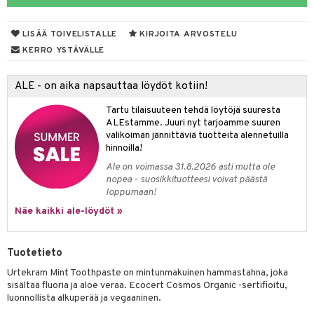
yt
hdistaminen
LISÄÄ TOIVELISTALLE
KIRJOITA ARVOSTELU
talon kuorinta
KERRO YSTÄVÄLLE
talovoiteet
to
ALE - on aika napsauttaa löydöt kotiin!
apot
Tartu tilaisuuteen tehdä löytöjä suuresta
t
nit &mineraalit
hanen
ALEstamme. Juuri nyt tarjoamme suuren
valikoiman jännittäviä tuotteita alennetuilla
m
hinnoilla!
Ale on voimassa 31.8.2026 asti mutta ole
 lihakset
lisät
nopea - suosikkituotteesi voivat päästä
loppumaan!
udottaminen
 halu
ium
lisät
Näe kaikki ale-löydöt »
pot
tamiinit
s & imetys
sti käytettävät
n korvaaminen
iot
lisät
rasvahapot
Tuotetieto
 halu
ideriviinietikka
svahapot
i-intoleranssi
Urtekram Mint Toothpaste on mintunmakuinen hammastahna, joka
sisältää fluoria ja aloe veraa. Ecocert Cosmos Organic -sertifioitu,
d
vuodet & PMS
luonnollista alkuperää ja vegaaninen.