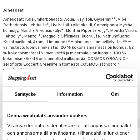
verisuonet
ie
t
ood
Ainesosat
 terveydenhuoltoa
poltto
rolia alentavat
Ainesosat: Kalsiumkarbonaatti, Aqua, Ksylitoli, Glyseriini**, Aloe
uolisto
rasvahapot
ta
Barbadensis -lehtiuute*, Hydratoitu piidioksidi, Commiphora Myrrha -
kumiöljy, Mentha Arvensis -öljy*, Mentha Piperita -öljy*, Mentha Viridis
inen
hiuspuu
ostuttimet
uutta säätelevät
-lehtiöljy*, Mentoli*, Magnolia Officinalis -kuoriuute, Natriumfluoridi,
Ksantaanikumi, Aromi, Limonene (* = ainesosa luomuviljelystä, ** =
t
riset rasvahapot
evitys
t
iini
valmistettu luomuaineksista). 20 % kokonaismäärästä on luomua. 62
% kokonaismäärästä ilman vettä ja mineraaleja on luomua. 100 %
 energiaa
nia vahvistavat
 & helpottava
 & K
kokonaismäärästä on luonnollista alkuperää. COSMOS ORGANIC -
sertifioitu Ecocert Greenlife:n toimesta COSMOS-standardin
apia
tus
& nenä & kurkku
idantit
g
mukaisesti.
spalvelu
ulatus
iinit
ksiä & vastauksia
o
puli
iinit
Samtycke
Information
Om
Tuotenumero
tuotetta
n
uuri
HTMAV-UR-75
 verkkokaupasta
ndra
Denna webbplats använder cookies
Vinkkejä sinulle
neraalit
uskyky
Vi använder enhetsidentifierare för att anpassa innehållet
och annonserna till användarna, tillhandahålla funktioner