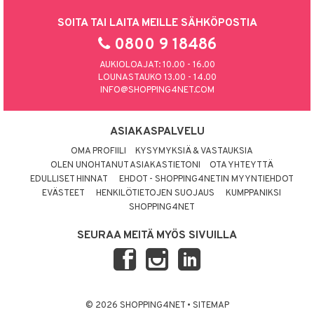
SOITA TAI LAITA MEILLE SÄHKÖPOSTIA
0800 9 18486
AUKIOLOAJAT: 10.00 - 16.00
LOUNASTAUKO 13.00 - 14.00
INFO@SHOPPING4NET.COM
ASIAKASPALVELU
OMA PROFIILI
KYSYMYKSIÄ & VASTAUKSIA
OLEN UNOHTANUT ASIAKASTIETONI
OTA YHTEYTTÄ
EDULLISET HINNAT
EHDOT - SHOPPING4NETIN MYYNTIEHDOT
EVÄSTEET
HENKILÖTIETOJEN SUOJAUS
KUMPPANIKSI
SHOPPING4NET
SEURAA MEITÄ MYÖS SIVUILLA
© 2026 SHOPPING4NET
•
SITEMAP