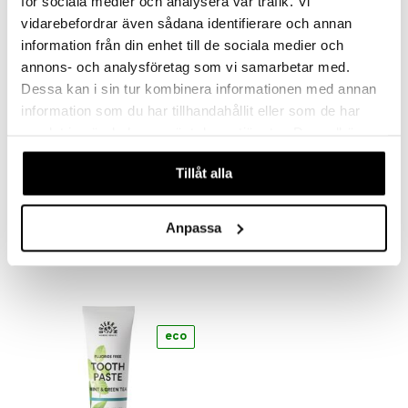
för sociala medier och analysera vår trafik. Vi
vidarebefordrar även sådana identifierare och annan
eco
eco
information från din enhet till de sociala medier och
annons- och analysföretag som vi samarbetar med.
Dessa kan i sin tur kombinera informationen med annan
information som du har tillhandahållit eller som de har
samlat in när du har använt deras tjänster. Du godkänner
våra cookies vid fortsatt användande av vår webbplats.
Tillåt alla
Urtekram Aloe Vera Body Lotion
Urtekram Aloe Vera Toothpaste
URTEKRAM
URTEKRAM
Anpassa
6,90
4,89
€
€
eco