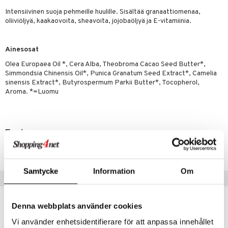
Intensiivinen suoja pehmeille huulille. Sisältää granaattiomenaa,
yt
akkauhset
oliiviöljyä, kaakaovoita, sheavoita, jojobaöljyä ja E-vitamiinia.
talon kuorinta
hampaat
talovoiteet
Ainesosat
Olea Europaea Oil *, Cera Alba, Theobroma Cacao Seed Butter*,
hdistaminen
Simmondsia Chinensis Oil*, Punica Granatum Seed Extract*, Camelia
sinensis Extract*, Butyrospermum Parkii Butter*, Tocopherol,
Aroma. *=Luomu
to
apot
Tuotenumero
t
nit &mineraalit
hanen
HECLC-E4-4
m
Samtycke
Information
Om
 lihakset
lisät
Vinkkejä sinulle
udottaminen
 halu
ium
lisät
Denna webbplats använder cookies
pot
tamiinit
s & imetys
sti käytettävät
n korvaaminen
Vi använder enhetsidentifierare för att anpassa innehållet