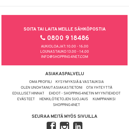
SOITA TAI LAITA MEILLE SÄHKÖPOSTIA
0800 9 18486
AUKIOLOAJAT: 10.00 - 16.00
LOUNASTAUKO 13.00 - 14.00
INFO@SHOPPING4NET.COM
ASIAKASPALVELU
OMA PROFIILI
KYSYMYKSIÄ & VASTAUKSIA
OLEN UNOHTANUT ASIAKASTIETONI
OTA YHTEYTTÄ
EDULLISET HINNAT
EHDOT - SHOPPING4NETIN MYYNTIEHDOT
EVÄSTEET
HENKILÖTIETOJEN SUOJAUS
KUMPPANIKSI
SHOPPING4NET
SEURAA MEITÄ MYÖS SIVUILLA