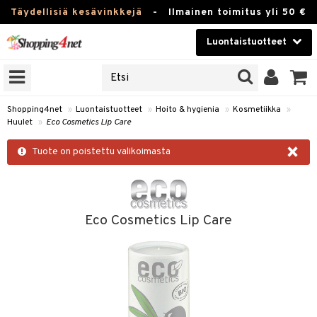
Täydellisiä kesävinkkejä
-
Ilmainen toimitus yli 50 €
Luontaistuotteet
ERKKEJÄ
Kauneudenhoito
JAT
UOTTEITA
Piilolinssit
Shopping4net
»
Luontaistuotteet
»
Hoito & hygienia
»
Kosmetiikka
»
Huulet
»
Eco Cosmetics Lip Care
Luontaistuotteet
silmät
×
Tuote on poistettu valikoimasta
Apteekki
suus
apot
Fitness
Koti & Sisustus
Eco Cosmetics Lip Care
Lelut, Lapsi & Vauva
kkeet
Tuotemerkkejä
otteet
ät & pähkinät
Kampanjat
iho & kynnet
en