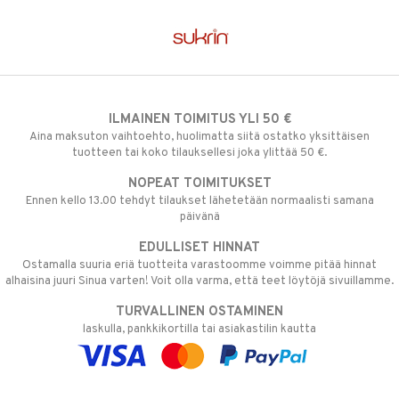
ndra
neraalit
uskyky
ILMAINEN TOIMITUS YLI 50 €
Aina maksuton vaihtoehto, huolimatta siitä ostatko yksittäisen
tuotteen tai koko tilauksellesi joka ylittää 50 €.
NOPEAT TOIMITUKSET
Ennen kello 13.00 tehdyt tilaukset lähetetään normaalisti samana
päivänä
EDULLISET HINNAT
Ostamalla suuria eriä tuotteita varastoomme voimme pitää hinnat
alhaisina juuri Sinua varten! Voit olla varma, että teet löytöjä sivuillamme.
TURVALLINEN OSTAMINEN
laskulla, pankkikortilla tai asiakastilin kautta