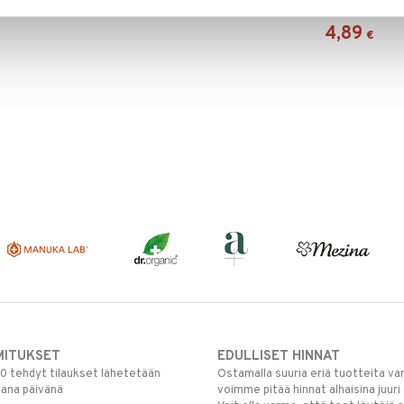
URTEKRAM
4,89
€
MITUKSET
EDULLISET HINNAT
00 tehdyt tilaukset lähetetään
Ostamalla suuria eriä tuotteita 
mana päivänä
voimme pitää hinnat alhaisina juuri