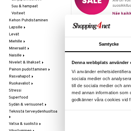
Ale on voi
suosikkitu
Suu & hampaat
Iho
Voiteet
Silmät
Näe kaikk
Kehon Puhdistaminen
Lapsille
Tuotetieto
Levät
Ihonhoito
Find Balance Hajusteeton Käsisai
Miehille
Rasvahapot
Samtycke
iholle. Huolellisesti valitut aine
Mineraalit
Vitamiinit &mineraalit
Eturauhanen
puhdistuksen. Ei sisällä palmuöljyä
Naisille
Muut
Kalsium
Denna webbplats använder 
Nivelet & lihakset
Ravintolisät
Kromi
Luusto
Ainesosat
Painon pudottaminen
Seksi & halu
Magnesium
Muut
Ravintolisät
Vi använder enhetsidentifierar
Natrium auringonkukansiemenate**
Rasvahapot
Multivitamiinit
Raskaus & imetys
Ulkoisesti käytettävät
Aterian korvaaminen
sociala medier och analysera 
Sitruunahappo, Natriumkloridi, Na
Ruokavaliot
Muut
Ravintolisät
Muut
Meren rasvahapot
till de sociala medier och a
diasetaatti. (** = valmistettu lu
Stressi
Rauta
Seksi & halu
Omenasiideriviinietikka
Veg resvahapot
Gluteeni-intoleranssi
med annan information som du 
Superfood
Seleeni
Vaihdevuodet & PMS
Paasto
LCHF
godkänner våra cookies vid f
Tuotenumero
Sydän & verisuonet
Sinkki
Virtsatie
Patukat
Raw Food
HULMO-UR-100
Teknistä terveydenhuoltoa
Rasvanpoltto
Kolesterolia alentavat
Meren rasvahapot
Vatsa & suolisto
Hieronta
Neidonhiuspuu
Vilustuminen
Ilmankostuttimet
Happamuutta säätelevät