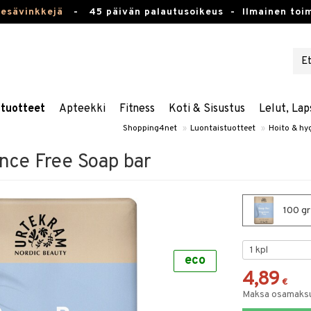
kesävinkkejä
-
45 päivän palautusoikeus -
Ilmainen toim
stuotteet
Apteekki
Fitness
Koti & Sisustus
Lelut, Lap
Shopping4net
»
Luontaistuotteet
»
Hoito & hy
nce Free Soap bar
100 gr
eco
4,89
€
Maksa osamaksul