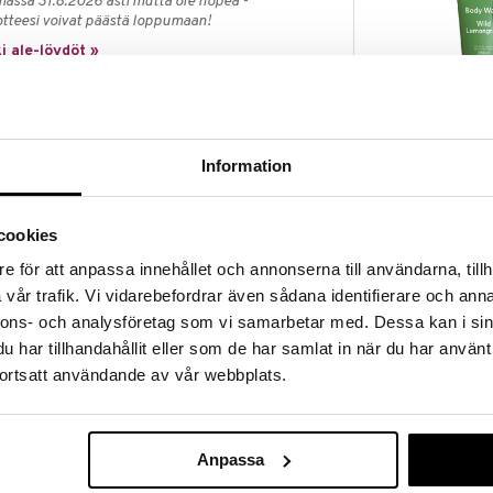
massa 31.8.2026 asti mutta ole nopea -
otteesi voivat päästä loppumaan!
i ale-löydöt »
Saatavana
vaihtoe
Urtekram Wild
ppua on mieto, hajusteeton käsisaippua herkälle
Lemongrass 
Information
sosat tarjoavat tehokkaan mutta hellävaraisen
URTEKRAM
 ja sisältää 99 % luonnollisia ainesosia.
6,90
alk.
€
cookies
e för att anpassa innehållet och annonserna till användarna, tillh
, Natrium kookosate**, Aqua (vesi), Glyseriini**,
vår trafik. Vi vidarebefordrar även sådana identifierare och anna
triumhydroksidi, Tetranatriumglutamaatti-
nnons- och analysföretag som vi samarbetar med. Dessa kan i sin
omuraaka-aineista)
har tillhandahållit eller som de har samlat in när du har använt
ortsatt användande av vår webbplats.
Anpassa
Urtekram Aloe
Bar