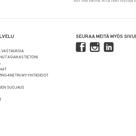
Voit olla varma, että teet löytöjä 
LVELU
SEURAA MEITÄ MYÖS SIVU
 VASTAUKSIA
UT ASIAKASTIETONI
Ä
NNAT
PING4NETIN MYYNTIEHDOT
JEN SUOJAUS
T