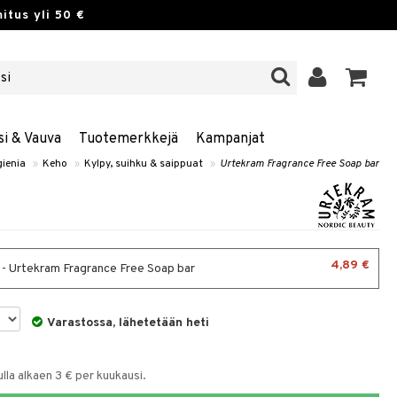
itus yli 50 €
si & Vauva
Tuotemerkkejä
Kampanjat
gienia
»
Keho
»
Kylpy, suihku & saippuat
»
Urtekram Fragrance Free Soap bar
4,89 €
 - Urtekram Fragrance Free Soap bar
Varastossa, lähetetään heti
la alkaen 3 € per kuukausi.