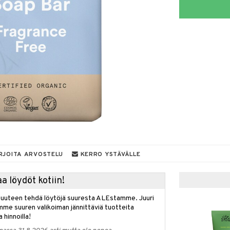
RJOITA ARVOSTELU
KERRO YSTÄVÄLLE
a löydöt kotiin!
isuuteen tehdä löytöjä suuresta ALEstamme. Juuri
mme suuren valikoiman jännittäviä tuotteita
a hinnoilla!