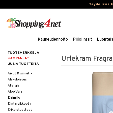
Täydellisiä 
Kauneudenhoito
Piilolinssit
Luontai
TUOTEMERKKEJÄ
Urtekram Fragra
KAMPANJAT
UUSIA TUOTTEITA
Aivot & silmät
Alakuloisuus
Muisti
Allergia
Rasvahapot
Aloe Vera
Silmät
Eläimille
Elintarvikkeet
Erikoistuotteet
Hedelmät & pähkinät