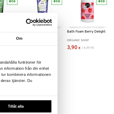
eco
eco
eco
 useana
htona
Weleda Aroma Shower
Bath Foam Berry Delight
Body Wash
Relax
Om
WELEDA
ORGANIC SHOP
10,49
3,90
(
6,90
€
)
€
€
andahålla funktioner för
n information från din enhet
 tur kombinera informationen
eco
 deras tjänster. Du
Tillåt alla
 Vera Soap