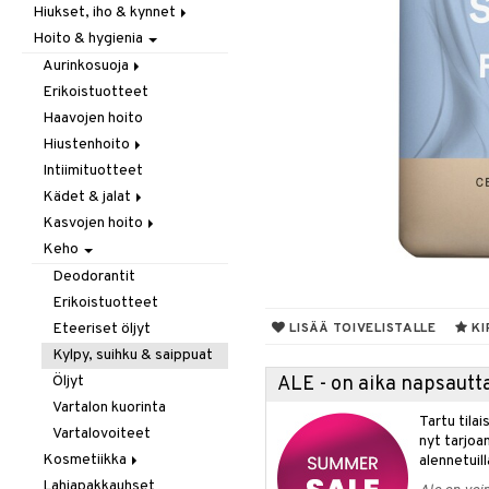
Hiukset, iho & kynnet
Itäminen
Hoito & hygienia
Jauhot & leivonta
Aurinko & pigmentti
Juomat
Hiukset
Aurinkosuoja
Kookos
Ravintolisät
Erikoistuotteet
Aftersun-tuotteet
Makeutusaineet
Haavojen hoito
Aurinkovoiteet
Mausteet & liemet
Hiustenhoito
Huulet
Muut
Intiimituotteet
Erikoistuotteet
Öljy & rasva
Kädet & jalat
Hoitoaineet
Pähkinä- & siementahnoja
Kasvojen hoito
Sampoot
Jalkojen hoito
Patukat
Keho
Käsien hoito
Erikoistuotteet
Rawfood
Muut tarvikkeet
Parranajotuotteet
Deodorantit
Säilytys
Puhdistaminen
Erikoistuotteet
Snacks
Silmänympärysvoiteet
Eteeriset öljyt
LISÄÄ TOIVELISTALLE
KI
Suklaa
Voiteet
Kylpy, suihku & saippuat
Tee
Öljyt
ALE - on aika napsautta
Vartalon kuorinta
Tartu tila
Vartalovoiteet
nyt tarjoa
Kosmetiikka
alennetuill
Lahjapakkauhset
Huulet