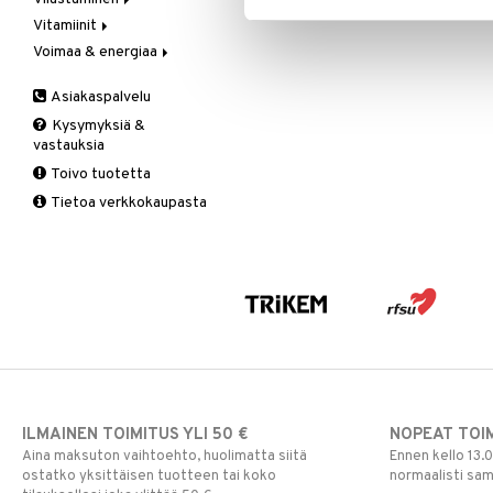
Vegetaariset rasvahapot
Vitamiinit
Kivunlievitys
Juomat
C-vitamiini
Verisuonia vahvistavat
Voimaa & energiaa
Muuta
Kuidut
Estävä & helpottava
A, D, E & K
Valoterapia
Puhdistus
Korva & nenä & kurkku
Antioksidantit
Ginseng
Asiakaspalvelu
Ruuansulatus
Muut
B-vitamiinit
Muut
Kysymyksiä &
Suolisto
Valkosipuli
C-vitamiinit
Q-10
vastauksia
Viruksiin
Lapset
Ruusunjuuri
Toivo tuotetta
Yskään
Miehet
Schizandra
Tietoa verkkokaupasta
Multimineraalit
Suorituskyky
Naiset
ILMAINEN TOIMITUS YLI 50 €
NOPEAT TOI
Aina maksuton vaihtoehto, huolimatta siitä
Ennen kello 13.
ostatko yksittäisen tuotteen tai koko
normaalisti sa